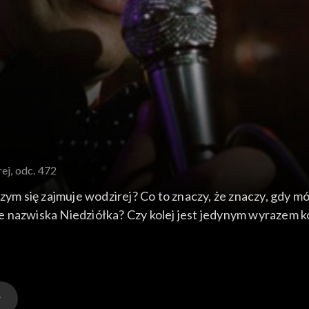
ej, odc. 472
Czym się zajmuje wodzirej? Co to znaczy, że znaczy, gdy 
enie nazwiska Niedziółka? Czy kolej jest jedynym wyrazem 
u widzenia historycznego…