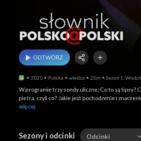
ODTWÓRZ
2020
Polska
wiedza
25m
Sezon 1, Wodzir
W programie trzy sondy uliczne: Co to są tipsy? 
pietra, czyli co? Jakie jest pochodzenie i znacz
imienia Jakób jest bardziej uzasadniona z punkt
więcej
Sezony i odcinki
Odcinki