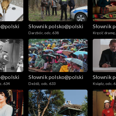
o@polski
Słownik polsko@polski
Słownik 
Darzbór, odc. 638
Kręcić dramę,
o@polski
Słownik polsko@polski
Słownik 
c. 634
Deżdż, odc. 633
Ksiądz, odc. 