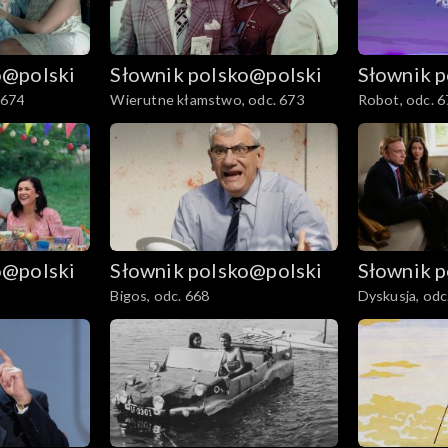
o@polski
Słownik polsko@polski
Słownik 
 674
Wierutne kłamstwo, odc. 673
Robot, odc. 6
o@polski
Słownik polsko@polski
Słownik 
Bigos, odc. 668
Dyskusja, odc