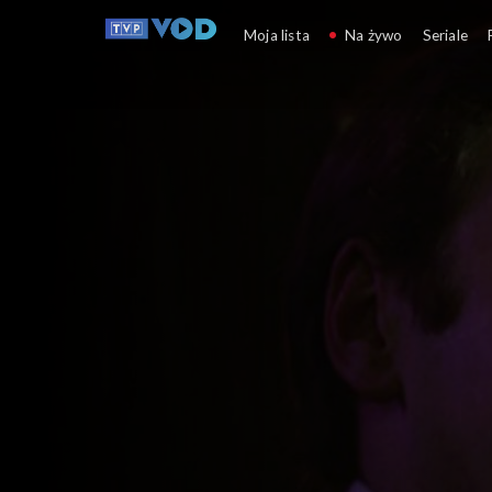
Słownik polsko@polski
Moja lista
Na żywo
Seriale