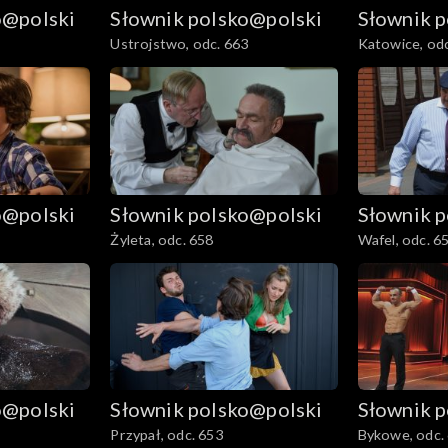
o@polski
Słownik polsko@polski
Słownik 
Ustrojstwo, odc. 663
Katowice, odc
o@polski
Słownik polsko@polski
Słownik 
Żyleta, odc. 658
Wafel, odc. 6
o@polski
Słownik polsko@polski
Słownik 
Przypał, odc. 653
Bykowe, odc.