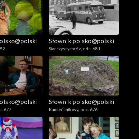
polsko@polski
Słownik polsko@polski
682
Siarczysty mróz, odc. 681
polsko@polski
Słownik polsko@polski
c. 677
Kamień milowy, odc. 676