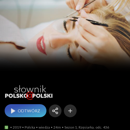
Słownik polsko@polski
ODTWÓRZ
2019
Polska
wiedza
24m
Sezon 1, Rzęsiarka, odc. 436