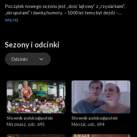
Początek nowego sezonu jest „dość lajtowy” z „rzęsiarkami”,
„skrupułami” i dawką humoru. – 1000 lat temu był deżdż –
zapewnił prof. Jan Miodek. Wymawiano to jednak jako deszcz i
więcej
na tym oparto nową deklinację. Czy określenie „tak samo mile”
jest właściwe? Wolontariacki czy wolontaryjny?
Sezony i odcinki
Odcinki
Odcinki
Słownik polsko@polski
Słownik polsko@polski
Miszmasz, odc. 695
Mental, odc. 694