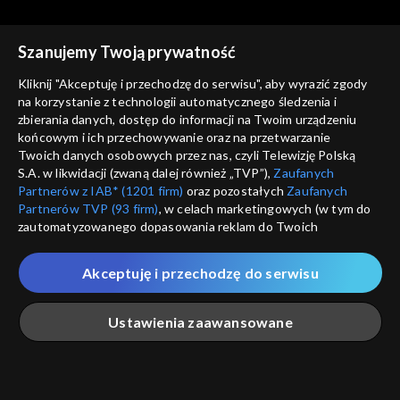
Szanujemy Twoją prywatność
Kliknij "Akceptuję i przechodzę do serwisu", aby wyrazić zgody
na korzystanie z technologii automatycznego śledzenia i
zbierania danych, dostęp do informacji na Twoim urządzeniu
Słownik polsko@polski
Słownik polsko@polski
końcowym i ich przechowywanie oraz na przetwarzanie
Miodków dwóch, odc. 541
Kacik, kącik, odc. 540
Twoich danych osobowych przez nas, czyli Telewizję Polską
S.A. w likwidacji (zwaną dalej również „TVP”),
Zaufanych
Partnerów z IAB* (1201 firm)
oraz pozostałych
Zaufanych
Partnerów TVP (93 firm)
, w celach marketingowych (w tym do
zautomatyzowanego dopasowania reklam do Twoich
zainteresowań i mierzenia ich skuteczności) i pozostałych,
które wskazujemy poniżej, a także zgody na udostępnianie
Akceptuję i przechodzę do serwisu
przez nas identyfikatora PPID do Google.
Słownik polsko@polski
Słownik polsko@polski
Fanpage, odc. 539
Guru, odc. 538
Twoje dane osobowe zbierane podczas odwiedzania przez
Ustawienia zaawansowane
Ciebie naszych
poszczególnych serwisów
zwanych dalej
„Portalem”, w tym informacje zapisywane za pomocą
technologii takich jak: pliki cookie, sygnalizatory WWW lub
innych podobnych technologii umożliwiających świadczenie
Główna
Szukaj
Moja lista
Na żywo
Więcej
dopasowanych i bezpiecznych usług, personalizację treści