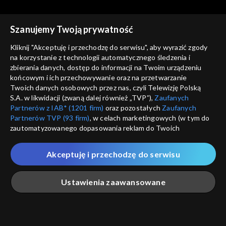
Szanujemy Twoją prywatność
Kliknij "Akceptuję i przechodzę do serwisu", aby wyrazić zgody
na korzystanie z technologii automatycznego śledzenia i
zbierania danych, dostęp do informacji na Twoim urządzeniu
Słownik polsko@polski
Słownik polsko@polski
końcowym i ich przechowywanie oraz na przetwarzanie
Miodków dwóch, odc. 541
Kacik, kącik, odc. 540
Twoich danych osobowych przez nas, czyli Telewizję Polską
S.A. w likwidacji (zwaną dalej również „TVP”),
Zaufanych
Partnerów z IAB* (1201 firm)
oraz pozostałych
Zaufanych
Partnerów TVP (93 firm)
, w celach marketingowych (w tym do
zautomatyzowanego dopasowania reklam do Twoich
zainteresowań i mierzenia ich skuteczności) i pozostałych,
które wskazujemy poniżej, a także zgody na udostępnianie
Akceptuję i przechodzę do serwisu
przez nas identyfikatora PPID do Google.
Słownik polsko@polski
Słownik polsko@polski
Fanpage, odc. 539
Guru, odc. 538
Twoje dane osobowe zbierane podczas odwiedzania przez
Ustawienia zaawansowane
Ciebie naszych
poszczególnych serwisów
zwanych dalej
„Portalem”, w tym informacje zapisywane za pomocą
technologii takich jak: pliki cookie, sygnalizatory WWW lub
innych podobnych technologii umożliwiających świadczenie
Główna
Szukaj
Moja lista
Na żywo
Więcej
dopasowanych i bezpiecznych usług, personalizację treści