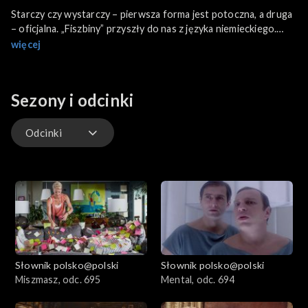
Starczy czy wystarczy – pierwsza forma jest potoczna, a druga
– oficjalna. „Fiszbiny” przyszły do nas z języka niemieckiego.
Jako termin biologiczny to „substancja rogowa na podniebieniu
więcej
wieloryba”. W terminologii rzemieślniczej „drut lub pręt do
usztywnienia gorsetów, staników, sukni”. W pierwszym
znaczeniu słowo to nie ma liczby mnogiej, jest tylko „fiszbin”. W
Sezony i odcinki
drugim przypadku jest liczba mnoga: ten fiszbin – bez tych
fiszbinów.
Odcinki
Odcinki
Słownik polsko@polski
Słownik polsko@polski
Miszmasz, odc. 695
Mental, odc. 694