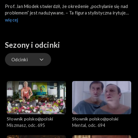
Prof. Jan Miodek stwierdził, że określenie „pochylanie się nad
problemem” jest nadużywane. – Ta figura stylistyczna irytuje
mnie – nie ukrywa. Kilkukrotny czy kilkakrotny? – Czarnogórcy
więcej
– mimo, że brzmi to troszkę potocznie – to prawidłowe
określenie mieszkańców Czarnogóry. A jak sobie poradzili
wrocławianie z wyjaśnieniem określenia, że „ktoś poczuł pismo
Sezony i odcinki
nosem”?
Odcinki
Odcinki
Słownik polsko@polski
Słownik polsko@polski
Miszmasz, odc. 695
Mental, odc. 694