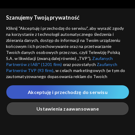
Szanujemy Twoją prywatność
Kliknij "Akceptuję i przechodzę do serwisu", aby wyrazić zgody
na korzystanie z technologii automatycznego śledzenia i
zbierania danych, dostęp do informacji na Twoim urządzeniu
Słownik polsko@polski
Słownik polsko@polski
końcowym i ich przechowywanie oraz na przetwarzanie
Miodków dwóch, odc. 541
Kacik, kącik, odc. 540
Twoich danych osobowych przez nas, czyli Telewizję Polską
S.A. w likwidacji (zwaną dalej również „TVP”),
Zaufanych
Partnerów z IAB* (1201 firm)
oraz pozostałych
Zaufanych
Partnerów TVP (93 firm)
, w celach marketingowych (w tym do
zautomatyzowanego dopasowania reklam do Twoich
zainteresowań i mierzenia ich skuteczności) i pozostałych,
które wskazujemy poniżej, a także zgody na udostępnianie
Akceptuję i przechodzę do serwisu
przez nas identyfikatora PPID do Google.
Słownik polsko@polski
Słownik polsko@polski
Fanpage, odc. 539
Guru, odc. 538
Twoje dane osobowe zbierane podczas odwiedzania przez
Ustawienia zaawansowane
Ciebie naszych
poszczególnych serwisów
zwanych dalej
„Portalem”, w tym informacje zapisywane za pomocą
technologii takich jak: pliki cookie, sygnalizatory WWW lub
innych podobnych technologii umożliwiających świadczenie
Główna
Szukaj
Moja lista
Na żywo
Więcej
dopasowanych i bezpiecznych usług, personalizację treści