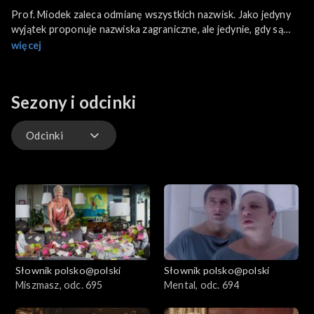
Prof. Miodek zaleca odmianę wszystkich nazwisk. Jako jedyny
wyjątek proponuje nazwiska zagraniczne, ale jedynie, gdy są
poprzedzone odmienionym imieniem – np. książka Alberta
więcej
Camus. O kim mówimy podlotek? Skąd się wzięło słowo
parafianin?
Sezony i odcinki
Odcinki
Odcinki
Słownik polsko@polski
Słownik polsko@polski
Miszmasz, odc. 695
Mental, odc. 694