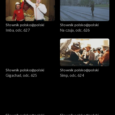
Słownik polsko@polski
Słownik polsko@polski
Imba, odc. 627
Na czuja, odc. 626
Słownik polsko@polski
Słownik polsko@polski
Gigachad, odc. 625
Simp, odc. 624