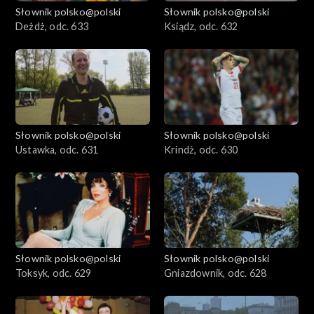
Słownik polsko@polski
Słownik polsko@polski
Deżdż, odc. 633
Ksiądz, odc. 632
Słownik polsko@polski
Słownik polsko@polski
Ustawka, odc. 631
Krindż, odc. 630
Słownik polsko@polski
Słownik polsko@polski
Toksyk, odc. 629
Gniazdownik, odc. 628