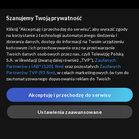
Szanujemy Twoją prywatność
Kliknij "Akceptuję i przechodzę do serwisu", aby wyrazić zgody
na korzystanie z technologii automatycznego śledzenia i
zbierania danych, dostęp do informacji na Twoim urządzeniu
Słownik polsko@polski
Słownik polsko@polski
końcowym i ich przechowywanie oraz na przetwarzanie
Miodków dwóch, odc. 541
Kacik, kącik, odc. 540
Twoich danych osobowych przez nas, czyli Telewizję Polską
S.A. w likwidacji (zwaną dalej również „TVP”),
Zaufanych
Partnerów z IAB* (1201 firm)
oraz pozostałych
Zaufanych
Partnerów TVP (93 firm)
, w celach marketingowych (w tym do
zautomatyzowanego dopasowania reklam do Twoich
zainteresowań i mierzenia ich skuteczności) i pozostałych,
które wskazujemy poniżej, a także zgody na udostępnianie
Akceptuję i przechodzę do serwisu
przez nas identyfikatora PPID do Google.
Słownik polsko@polski
Słownik polsko@polski
Fanpage, odc. 539
Guru, odc. 538
Twoje dane osobowe zbierane podczas odwiedzania przez
Ustawienia zaawansowane
Ciebie naszych
poszczególnych serwisów
zwanych dalej
„Portalem”, w tym informacje zapisywane za pomocą
technologii takich jak: pliki cookie, sygnalizatory WWW lub
innych podobnych technologii umożliwiających świadczenie
Główna
Szukaj
Moja lista
Na żywo
Więcej
dopasowanych i bezpiecznych usług, personalizację treści