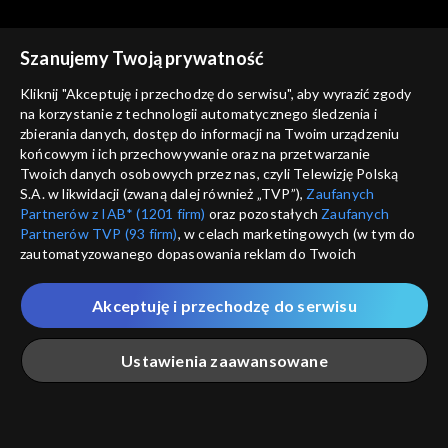
Szanujemy Twoją prywatność
Kliknij "Akceptuję i przechodzę do serwisu", aby wyrazić zgody
na korzystanie z technologii automatycznego śledzenia i
zbierania danych, dostęp do informacji na Twoim urządzeniu
Słownik polsko@polski
Słownik polsko@polski
końcowym i ich przechowywanie oraz na przetwarzanie
Miodków dwóch, odc. 541
Kacik, kącik, odc. 540
Twoich danych osobowych przez nas, czyli Telewizję Polską
S.A. w likwidacji (zwaną dalej również „TVP”),
Zaufanych
Partnerów z IAB* (1201 firm)
oraz pozostałych
Zaufanych
Partnerów TVP (93 firm)
, w celach marketingowych (w tym do
zautomatyzowanego dopasowania reklam do Twoich
zainteresowań i mierzenia ich skuteczności) i pozostałych,
które wskazujemy poniżej, a także zgody na udostępnianie
Akceptuję i przechodzę do serwisu
przez nas identyfikatora PPID do Google.
Słownik polsko@polski
Słownik polsko@polski
Fanpage, odc. 539
Guru, odc. 538
Twoje dane osobowe zbierane podczas odwiedzania przez
Ustawienia zaawansowane
Ciebie naszych
poszczególnych serwisów
zwanych dalej
„Portalem”, w tym informacje zapisywane za pomocą
technologii takich jak: pliki cookie, sygnalizatory WWW lub
innych podobnych technologii umożliwiających świadczenie
Główna
Szukaj
Moja lista
Na żywo
Więcej
dopasowanych i bezpiecznych usług, personalizację treści