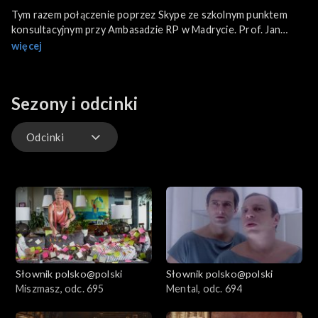
Tym razem połączenie poprzez Skype ze szkolnym punktem
konsultacyjnym przy Ambasadzie RP w Madrycie. Prof. Jan
Miodek wyjaśnia kwestię tria „włóż, załóż, ubierz”. Najlepiej jest
więcej
mówić: „włóż sweter”. Może być: „załóż sweter”. Wykluczamy:
„ubierz sweter”, bo powinno być: „ubierz się w sweter”. Jest
także mowa o zwrotach nadużywanych („na chwilę obecną”) i
Sezony i odcinki
reakcji Pana Profesora na te zwroty („gęsia skórka”). Kwiatki
typu „kwota imigrantów” to bezmyślne kalkowanie z języka
angielskiego.
Odcinki
Odcinki
Słownik polsko@polski
Słownik polsko@polski
Miszmasz, odc. 695
Mental, odc. 694