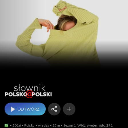
Słownik polsko@polski
ODTWÓRZ
2016
Polska
wiedza
25m
Sezon 1, Włóż sweter, odc. 291