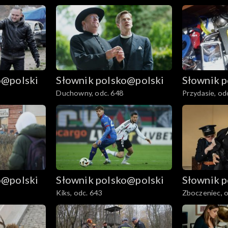
o@polski
Słownik polsko@polski
Słownik 
Duchowny, odc. 648
Przydasie, od
o@polski
Słownik polsko@polski
Słownik 
Kiks, odc. 643
Zboczeniec, o