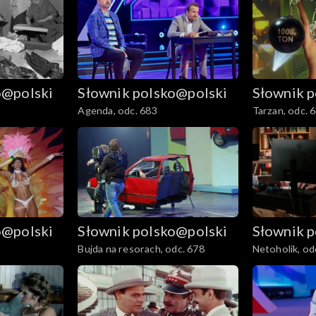
o@polski
Słownik polsko@polski
Słownik 
Agenda, odc. 683
Tarzan, odc. 
o@polski
Słownik polsko@polski
Słownik 
Bujda na resorach, odc. 678
Netoholik, od