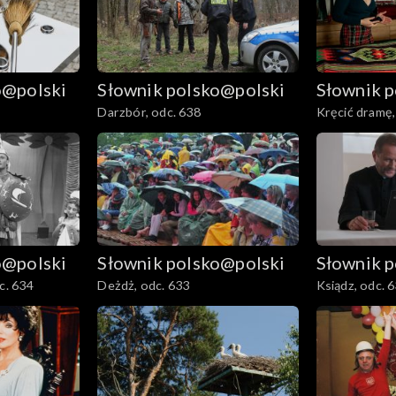
o@polski
Słownik polsko@polski
Słownik 
Darzbór, odc. 638
Kręcić dramę,
o@polski
Słownik polsko@polski
Słownik 
c. 634
Deżdż, odc. 633
Ksiądz, odc. 