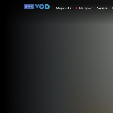
Słownik polsko@polski
Moja lista
Na żywo
Seriale