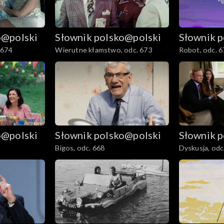
o@polski
Słownik polsko@polski
Słownik 
 674
Wierutne kłamstwo, odc. 673
Robot, odc. 6
o@polski
Słownik polsko@polski
Słownik 
Bigos, odc. 668
Dyskusja, odc