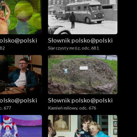
polsko@polski
Słownik polsko@polski
682
Siarczysty mróz, odc. 681
polsko@polski
Słownik polsko@polski
c. 677
Kamień milowy, odc. 676