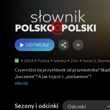
ODTWÓRZ
2014
Polska
wiedza
25m
Sezon 1, Siorba
Czym różni się przysłówek od przymiotnika? Skąd
„baczenie”? A jak to jest z „siorbaniem”?
więcej
Sezony i odcinki
Odcinki