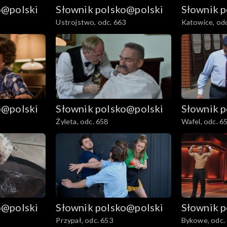
o@polski
Słownik polsko@polski
Słownik 
Ustrojstwo, odc. 663
Katowice, odc
o@polski
Słownik polsko@polski
Słownik 
Żyleta, odc. 658
Wafel, odc. 6
o@polski
Słownik polsko@polski
Słownik 
Przypał, odc. 653
Bykowe, odc.