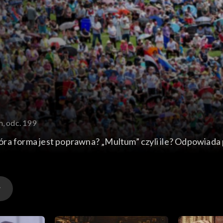
, odc. 199
 która forma jest poprawna? „Multum” czyli ile? Odpowiad