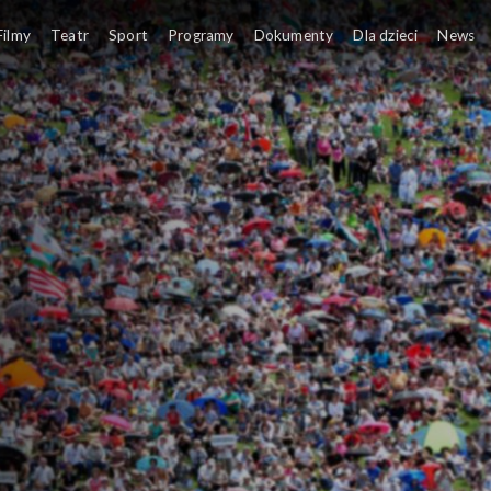
Filmy
Teatr
Sport
Programy
Dokumenty
Dla dzieci
News