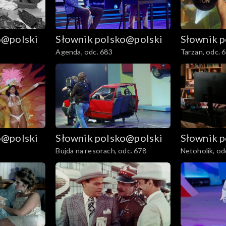
o@polski
Słownik polsko@polski
Słownik 
Agenda, odc. 683
Tarzan, odc. 
o@polski
Słownik polsko@polski
Słownik 
Bujda na resorach, odc. 678
Netoholik, od