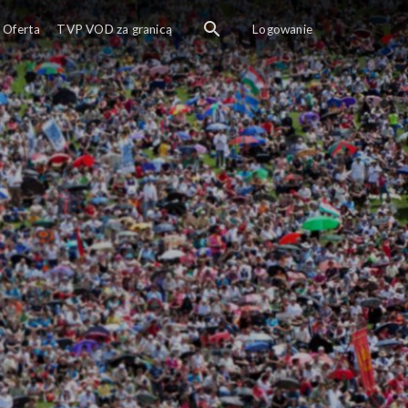
Co oznacza określenie „
Oferta
TVP VOD za granicą
Logowanie