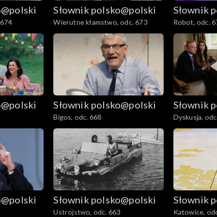
o@polski
Słownik polsko@polski
Słownik 
 674
Wierutne kłamstwo, odc. 673
Robot, odc. 6
o@polski
Słownik polsko@polski
Słownik 
Bigos, odc. 668
Dyskusja, odc
o@polski
Słownik polsko@polski
Słownik 
Ustrojstwo, odc. 663
Katowice, odc