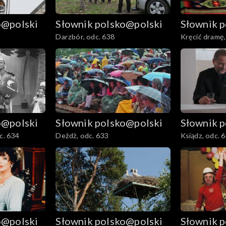
o@polski
Słownik polsko@polski
Słownik 
Darzbór, odc. 638
Kręcić dramę,
o@polski
Słownik polsko@polski
Słownik 
c. 634
Deżdż, odc. 633
Ksiądz, odc. 
o@polski
Słownik polsko@polski
Słownik 