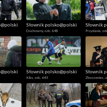
o@polski
Słownik polsko@polski
Słownik 
Duchowny, odc. 648
Przydasie, od
o@polski
Słownik polsko@polski
Słownik 
Kiks, odc. 643
Zboczeniec, o