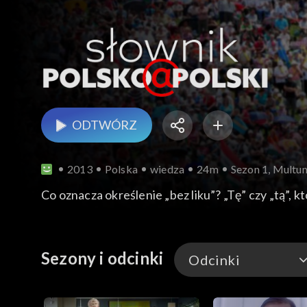
ODTWÓRZ
2013
Polska
wiedza
24m
Sezon 1, Multum
Co oznacza określenie „bez liku”? „Tę” czy „tą”,
Sezony i odcinki
Odcinki
Odcinki