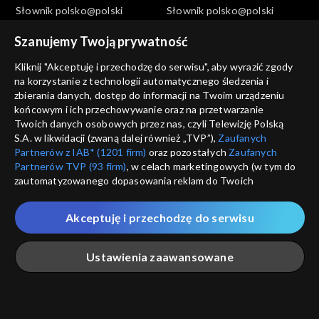
Słownik polsko@polski
Słownik polsko@polski
Szeptucha, odc. 549
Władysławowo, odc. 548
Szanujemy Twoją prywatność
Kliknij "Akceptuję i przechodzę do serwisu", aby wyrazić zgody
na korzystanie z technologii automatycznego śledzenia i
zbierania danych, dostęp do informacji na Twoim urządzeniu
końcowym i ich przechowywanie oraz na przetwarzanie
Twoich danych osobowych przez nas, czyli Telewizję Polską
Słownik polsko@polski
Słownik polsko@polski
S.A. w likwidacji (zwaną dalej również „TVP”),
Zaufanych
Słonina, odc. 547
Trzymać sztamę, odc. 546
Partnerów z IAB* (1201 firm)
oraz pozostałych
Zaufanych
Partnerów TVP (93 firm)
, w celach marketingowych (w tym do
zautomatyzowanego dopasowania reklam do Twoich
zainteresowań i mierzenia ich skuteczności) i pozostałych,
które wskazujemy poniżej, a także zgody na udostępnianie
Akceptuję i przechodzę do serwisu
przez nas identyfikatora PPID do Google.
Twoje dane osobowe zbierane podczas odwiedzania przez
Ustawienia zaawansowane
Ciebie naszych
poszczególnych serwisów
zwanych dalej
Słownik polsko@polski
Słownik polsko@polski
„Portalem”, w tym informacje zapisywane za pomocą
Bambetle, odc. 545
Szprota, odc. 544
technologii takich jak: pliki cookie, sygnalizatory WWW lub
innych podobnych technologii umożliwiających świadczenie
Główna
Szukaj
Moja lista
Na żywo
Więcej
dopasowanych i bezpiecznych usług, personalizację treści