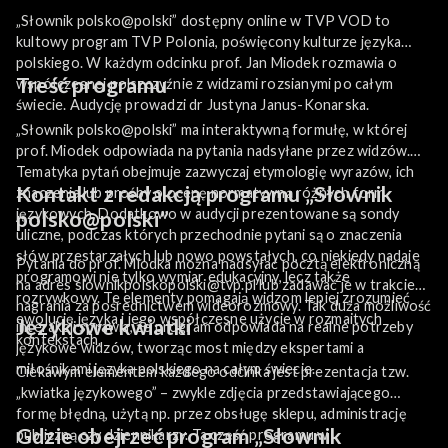
„Słownik polsko@polski” dostępny online w TVP VOD to
kultowy program TVP Polonia, poświęcony kulturze języka
polskiego. W każdym odcinku prof. Jan Miodek rozmawia o
Treść programu
współczesnej polszczyźnie z widzami rozsianymi po całym
świecie. Audycję prowadzi dr Justyna Janus-Konarska.
„Słownik polsko@polski” ma interaktywną formułę, w której
prof. Miodek odpowiada na pytania nadsyłane przez widzów.
Tematyka pytań obejmuje zazwyczaj etymologię wyrazów, ich
Kontakt z redakcją programu „Słownik
znaczenia lub prośby o ocenę normatywną różnych form
językowych. Dodatkowo w audycji prezentowane są sondy
polsko@polski”
uliczne, podczas których przechodnie pytani są o znaczenia
słów przestarzałych lub nowo powstałych, co niekiedy nadaje
Pytania do prof. Miodka można nadsyłać pocztą elektroniczną
programowi nie tylko wymiar edukacyjny, lecz także
na adres slownikpolskopolski@tvp.pl lub zadawać je w trakcie
rozrywkowy. Te elementy pomagają widzom lepiej zrozumieć
nagrania za pośrednictwem wideorozmowy. Tak duża możliwość
ewolucję języka i jego współczesne użycie w rozmaitych
Językowe kwiatki
interakcji sprawia, że program odpowiada na realne potrzeby
kontekstach.
językowe widzów, tworząc most między ekspertami a
miłośnikami języka polskiego na całym świecie.
Ciekawym elementem każdego odcinka jest prezentacja tzw.
„kwiatka językowego” – zwykle zdjęcia przedstawiającego
formę błędną, użytą np. przez obsługę sklepu, administrację
Gdzie obejrzeć program „Słownik
publiczną czy dziennikarzy. Ta część programu w