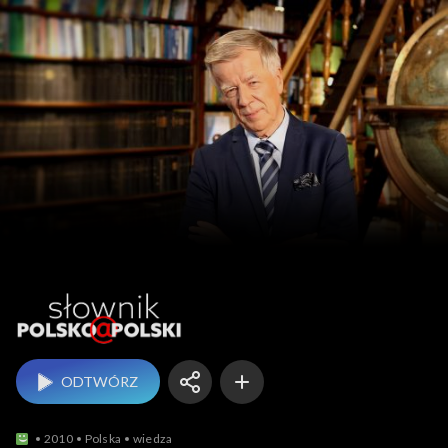
Słownik polsko@polski
ODTWÓRZ
2010
Polska
wiedza