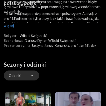
humorystyczny sposób zwraca uwagę na powszechne błędy
polsko@polski”?
językowe i uczy widzów poprawności językowej w codziennych
sytuacjach.
To fascynująca podróż po meandrach polszczyzny. Audycja z
prof. Miodkiem nie tylko uczy, lecz także bawi i udowadnia, jak
żywy i interesujący jest nasz ojczysty język. Program „Słownik
więcej
polsko@polski” oglądaj w TVP VOD!
Reżyser:
Witold Świętnicki
Scenariusz:
Dariusz Dyner
, 
Witold Świętnicki
Prezenterzy:
dr Justyna Janus-Konarska
, 
prof. Jan Miodek
Sezony i odcinki
Odcinki
Odcinki