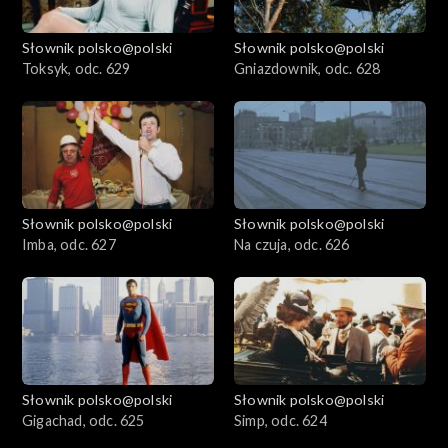
Słownik polsko@polski
Słownik polsko@polski
Toksyk, odc. 629
Gniazdownik, odc. 628
Słownik polsko@polski
Słownik polsko@polski
Imba, odc. 627
Na czuja, odc. 626
Słownik polsko@polski
Słownik polsko@polski
Gigachad, odc. 625
Simp, odc. 624