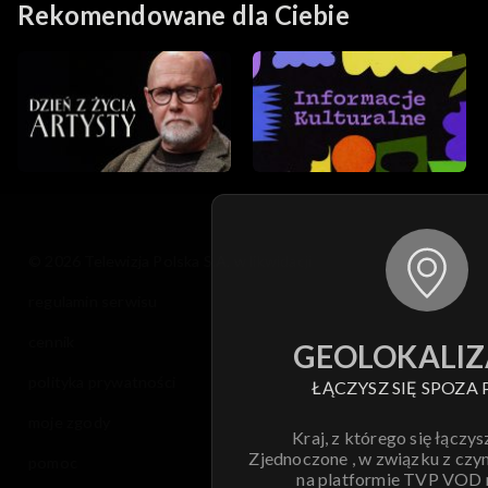
Rekomendowane dla Ciebie
© 2026 Telewizja Polska S.A. w likwidacji
regulamin serwisu
cennik
GEOLOKALIZ
polityka prywatności
ŁĄCZYSZ SIĘ SPOZA 
moje zgody
Kraj, z którego się łączys
Zjednoczone , w związku z czy
pomoc
na platformie TVP VOD