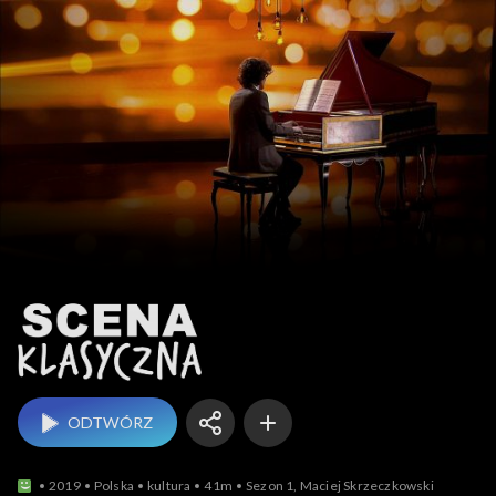
Scena klasyczna
ODTWÓRZ
2019
Polska
kultura
41m
Sezon 1, Maciej Skrzeczkowski