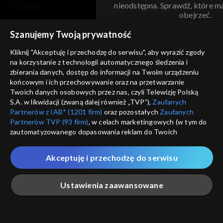
nieodstępna. Sprawdź, które m
kontakt
obejrzeć.
voucher
Szanujemy Twoją prywatność
Nie pokazuj pon
dostępność
Kliknij "Akceptuję i przechodzę do serwisu", aby wyrazić zgody
informacje o dostawcy usług
na korzystanie z technologii automatycznego śledzenia i
ANULUJ
SP
zbierania danych, dostęp do informacji na Twoim urządzeniu
końcowym i ich przechowywanie oraz na przetwarzanie
Twoich danych osobowych przez nas, czyli Telewizję Polską
S.A. w likwidacji (zwaną dalej również „TVP”),
Zaufanych
Partnerów z IAB* (1201 firm)
oraz pozostałych
Zaufanych
Partnerów TVP (93 firm)
, w celach marketingowych (w tym do
zautomatyzowanego dopasowania reklam do Twoich
zainteresowań i mierzenia ich skuteczności) i pozostałych,
które wskazujemy poniżej, a także zgody na udostępnianie
Akceptuję i przechodzę do serwisu
przez nas identyfikatora PPID do Google.
Twoje dane osobowe zbierane podczas odwiedzania przez
Ustawienia zaawansowane
Ciebie naszych
poszczególnych serwisów
zwanych dalej
„Portalem”, w tym informacje zapisywane za pomocą
technologii takich jak: pliki cookie, sygnalizatory WWW lub
innych podobnych technologii umożliwiających świadczenie
Główna
Szukaj
Moja lista
Na żywo
Więcej