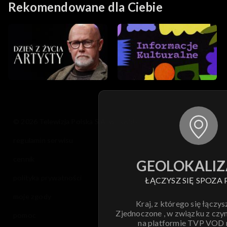
Rekomendowane dla Ciebie
© 2026 Telewizja Polska S.A. w likwidacji
regulamin serwisu
cennik
GEOLOKALIZ
polityka prywatności
ŁĄCZYSZ SIĘ SPOZA 
moje zgody
Kraj, z którego się łączys
Zjednoczone , w związku z czy
pomoc
na platformie TVP VOD