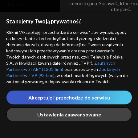
nieodstępna. Sprawdź, które m
kontakt
obejrzeć.
voucher
Szanujemy Twoją prywatność
Nie pokazuj pon
dostępność
Kliknij "Akceptuję i przechodzę do serwisu", aby wyrazić zgody
informacje o dostawcy usług
na korzystanie z technologii automatycznego śledzenia i
ANULUJ
SP
zbierania danych, dostęp do informacji na Twoim urządzeniu
końcowym i ich przechowywanie oraz na przetwarzanie
Twoich danych osobowych przez nas, czyli Telewizję Polską
S.A. w likwidacji (zwaną dalej również „TVP”),
Zaufanych
Partnerów z IAB* (1201 firm)
oraz pozostałych
Zaufanych
Partnerów TVP (93 firm)
, w celach marketingowych (w tym do
zautomatyzowanego dopasowania reklam do Twoich
zainteresowań i mierzenia ich skuteczności) i pozostałych,
które wskazujemy poniżej, a także zgody na udostępnianie
Akceptuję i przechodzę do serwisu
przez nas identyfikatora PPID do Google.
Twoje dane osobowe zbierane podczas odwiedzania przez
Ustawienia zaawansowane
Ciebie naszych
poszczególnych serwisów
zwanych dalej
„Portalem”, w tym informacje zapisywane za pomocą
technologii takich jak: pliki cookie, sygnalizatory WWW lub
innych podobnych technologii umożliwiających świadczenie
Główna
Szukaj
Moja lista
Na żywo
Więcej