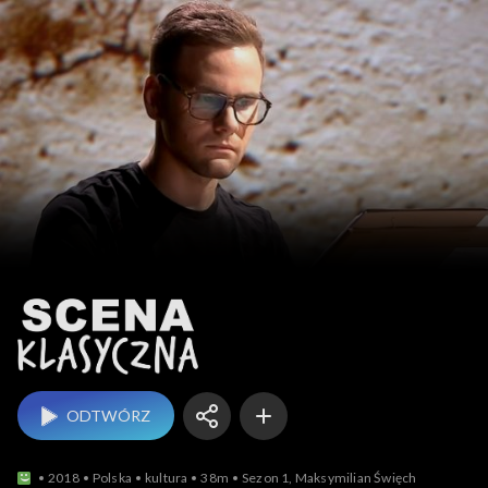
Scena klasyczna
ODTWÓRZ
2018
Polska
kultura
38m
Sezon 1, Maksymilian Święch