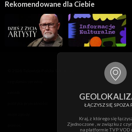
Rekomendowane dla Ciebie
© 2026 Telewizja Polska S.A. w likwidacji
regulamin serwisu
cennik
GEOLOKALIZ
polityka prywatności
ŁĄCZYSZ SIĘ SPOZA 
moje zgody
Kraj, z którego się łączys
Zjednoczone , w związku z czy
pomoc
na platformie TVP VOD