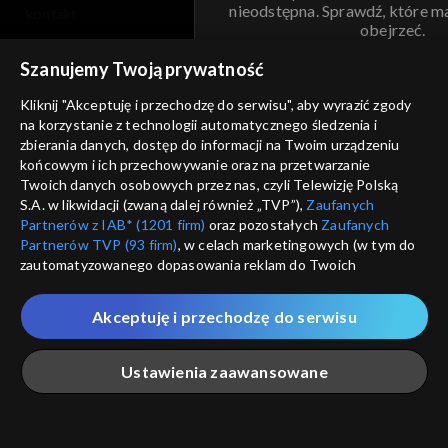
nieodstępna. Sprawdź, które m
kontakt
obejrzeć.
voucher
Szanujemy Twoją prywatność
Nie pokazuj pon
dostępność
Kliknij "Akceptuję i przechodzę do serwisu", aby wyrazić zgody
informacje o dostawcy usług
na korzystanie z technologii automatycznego śledzenia i
ANULUJ
SP
zbierania danych, dostęp do informacji na Twoim urządzeniu
końcowym i ich przechowywanie oraz na przetwarzanie
Twoich danych osobowych przez nas, czyli Telewizję Polską
S.A. w likwidacji (zwaną dalej również „TVP”),
Zaufanych
Partnerów z IAB* (1201 firm)
oraz pozostałych
Zaufanych
Partnerów TVP (93 firm)
, w celach marketingowych (w tym do
zautomatyzowanego dopasowania reklam do Twoich
zainteresowań i mierzenia ich skuteczności) i pozostałych,
które wskazujemy poniżej, a także zgody na udostępnianie
Akceptuję i przechodzę do serwisu
przez nas identyfikatora PPID do Google.
Twoje dane osobowe zbierane podczas odwiedzania przez
Ustawienia zaawansowane
Ciebie naszych
poszczególnych serwisów
zwanych dalej
„Portalem”, w tym informacje zapisywane za pomocą
technologii takich jak: pliki cookie, sygnalizatory WWW lub
innych podobnych technologii umożliwiających świadczenie
Główna
Szukaj
Moja lista
Na żywo
Więcej