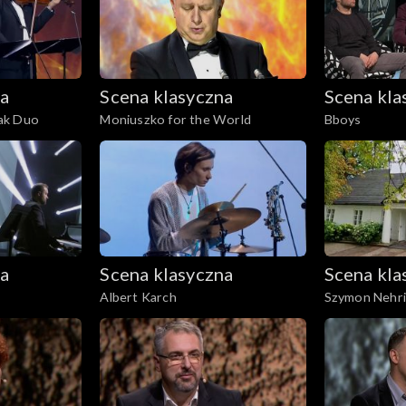
na
Scena klasyczna
Scena kla
ak Duo
Moniuszko for the World
Bboys
na
Scena klasyczna
Scena kla
Albert Karch
Szymon Nehr