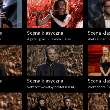
na
Scena klasyczna
Scena kla
i
Agata Igras, Zuzanna Elster
Aleksander D
na
Scena klasyczna
Scena kla
Sekstet wokalny proMODERN
Aleksandra Ś