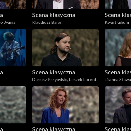
na
Scena klasyczna
Scena kla
o Jvania
Klaudiusz Baran
Kwartludium
na
Scena klasyczna
Scena kla
Dariusz Przybylski, Leszek Lorent
Lilianna Staw
Łosakiewicz
na
Scena klasyczna
Scena kla