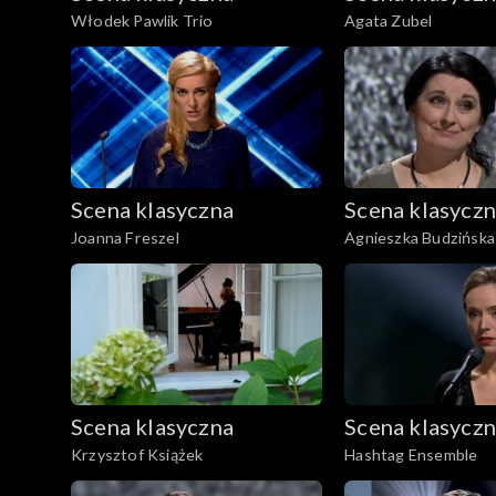
Włodek Pawlik Trio
Agata Zubel
Scena klasyczna
Scena klasycz
Joanna Freszel
Agnieszka Budzińsk
Scena klasyczna
Scena klasycz
Krzysztof Książek
Hashtag Ensemble