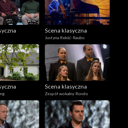
syczna
Scena klasyczna
Justyna Rekść-Raubo
syczna
Scena klasyczna
ing
Zespół wokalny Rondo