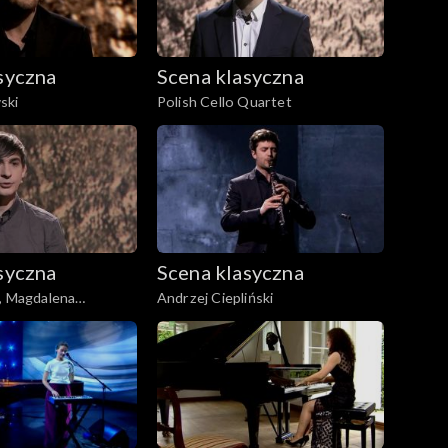
syczna
Scena klasyczna
ski
Polish Cello Quartet
syczna
Scena klasyczna
, Magdalena
Andrzej Ciepliński
a-Pękala