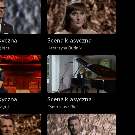
syczna
Scena klasyczna
ębicz
Katarzyna Budnik
syczna
Scena klasyczna
wigut
Tymoteusz Bies