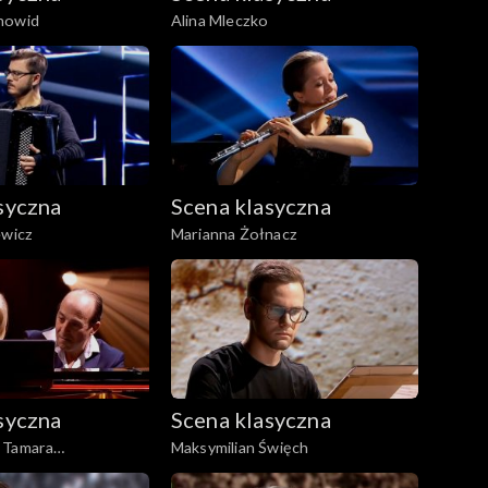
nowid
Alina Mleczko
syczna
Scena klasyczna
ewicz
Marianna Żołnacz
syczna
Scena klasyczna
 Tamara
Maksymilian Święch
n Kreda