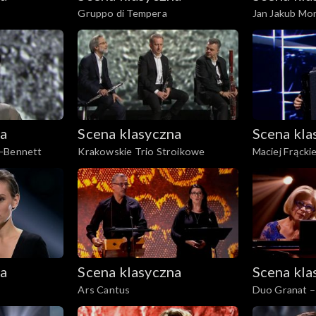
Gruppo di Tempera
Jan Jakub Mo
na
Scena klasyczna
Scena kla
a-Bennett
Krakowskie Trio Stroikowe
Maciej Frącki
na
Scena klasyczna
Scena kla
Ars Cantus
Duo Granat –
Granat&Adria