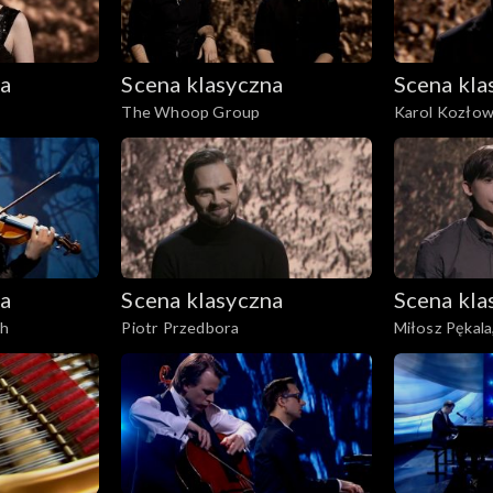
na
Scena klasyczna
Scena kla
The Whoop Group
Karol Kozłow
na
Scena klasyczna
Scena kla
ch
Piotr Przedbora
Miłosz Pękala
Kordylasińsk