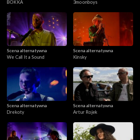
BOKKA
3moonboys
Scena alternatywna
Scena alternatywna
We Call It a Sound
Kinsky
Scena alternatywna
Scena alternatywna
Drekoty
Artur Rojek