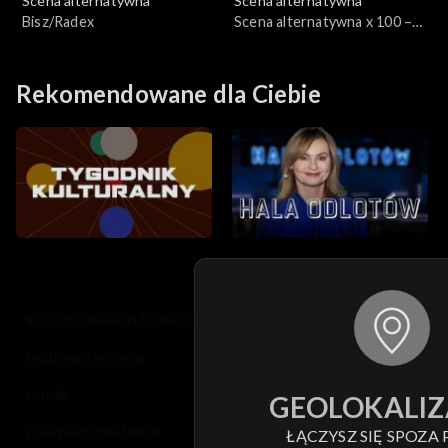
Scena alternatywna
Scena alternatywna
Bisz/Radex
Scena alternatywna x 100 –
Koncert Jubileuszowy
Rekomendowane dla Ciebie
© 2026 Telewizja Polska S.A. w likwidacji
regulamin serwisu
cennik
GEOLOKALIZ
polityka prywatności
ŁĄCZYSZ SIĘ SPOZA 