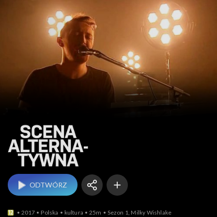
Scena alternatywna
ODTWÓRZ
2017
Polska
kultura
25m
Sezon 1, Milky Wishlake