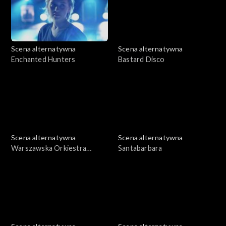
Scena alternatywna
Scena alternatywna
Enchanted Hunters
Bastard Disco
Scena alternatywna
Scena alternatywna
Warszawska Orkiestra
Santabarbara
Sentymentalna