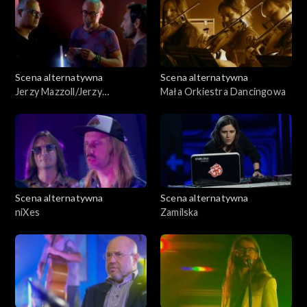
Scena alternatywna
Scena alternatywna
Jerzy Mazzoll/Jerzy
Mała Orkiestra Dancingowa
Przeździecki
Scena alternatywna
Scena alternatywna
niXes
Zamilska