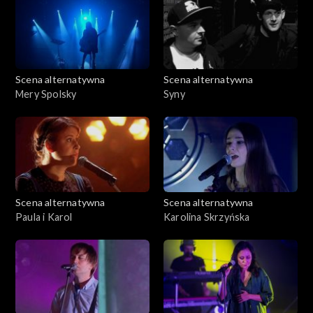
Scena alternatywna
Scena alternatywna
Mery Spolsky
Syny
Scena alternatywna
Scena alternatywna
Paula i Karol
Karolina Skrzyńska