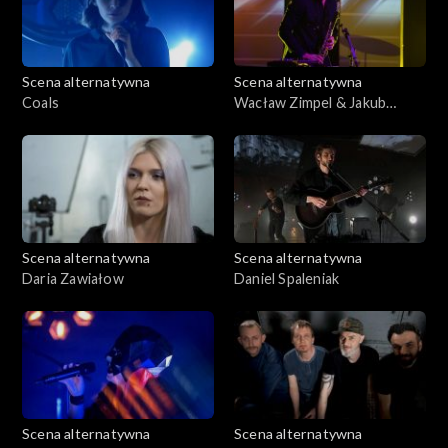
Scena alternatywna
Scena alternatywna
Coals
Wacław Zimpel & Jakub
Ziołek
Scena alternatywna
Scena alternatywna
Daria Zawiałow
Daniel Spaleniak
Scena alternatywna
Scena alternatywna