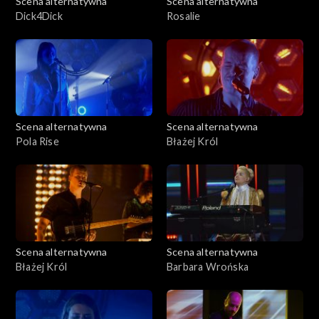
Scena alternatywna
Scena alternatywna
Dick4Dick
Rosalie
Scena alternatywna
Scena alternatywna
Pola Rise
Błażej Król
Scena alternatywna
Scena alternatywna
Błażej Król
Barbara Wrońska