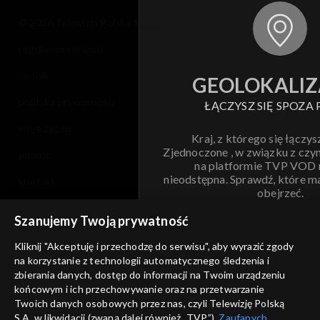
© 2026 Telewizja Polska S.A. w likwidacji
regulamin serwisu
cennik
GEOLOKALIZ
polityka prywatności
ŁĄCZYSZ SIĘ SPOZA 
moje zgody
Kraj, z którego się łączys
Zjednoczone , w związku z czy
pomoc
na platformie TVP VOD
nieodstępna. Sprawdź, które m
kontakt
obejrzeć.
voucher
Szanujemy Twoją prywatność
Nie pokazuj pon
dostępność
Kliknij "Akceptuję i przechodzę do serwisu", aby wyrazić zgody
informacje o dostawcy usług
na korzystanie z technologii automatycznego śledzenia i
ANULUJ
SP
zbierania danych, dostęp do informacji na Twoim urządzeniu
końcowym i ich przechowywanie oraz na przetwarzanie
Twoich danych osobowych przez nas, czyli Telewizję Polską
S.A. w likwidacji (zwaną dalej również „TVP”),
Zaufanych