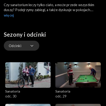
Czy sanatorium leczy tylko ciało, a może przede wszystkim
duszę? Podejrzymy zabiegi, a także dyskusje w pokojach.
Wieczorki zapoznawcze i takie, podczas których ekipa staje się
więcej
coraz bardziej zgrana. Nie zabraknie więc śmiechu, ale też garści
pożytecznych informacji dla planujących pobyt w sanatorium
osób. Scenariusz tego programu w każdym odcinku pisać
Sezony i odcinki
będzie się sam, a kamera przez dłuższy czas bez nadmiernej
ingerencji reżyserskiej zarejestruje otaczającą rzeczywistość i
wydarzenia, w których uczestniczą bohaterowie.
Odcinki
Odcinki
Sanatoria
Sanatoria
odc. 30
odc. 29