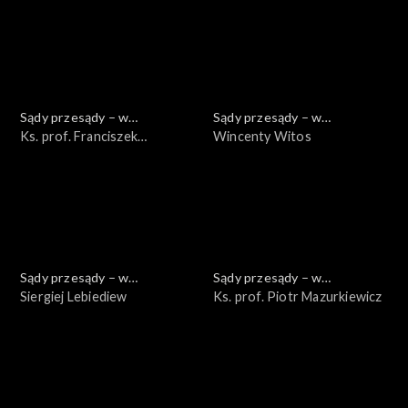
Sądy przesądy – w
Sądy przesądy – w
powiększeniu
Ks. prof. Franciszek
powiększeniu
Wincenty Witos
Longchamps de Bérier
Sądy przesądy – w
Sądy przesądy – w
powiększeniu
Siergiej Lebiediew
powiększeniu
Ks. prof. Piotr Mazurkiewicz