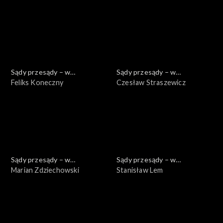
Sądy przesądy – w
Sądy przesądy – w
powiększeniu
Feliks Koneczny
powiększeniu
Czesław Straszewicz
Sądy przesądy – w
Sądy przesądy – w
powiększeniu
Marian Zdziechowski
powiększeniu
Stanisław Lem