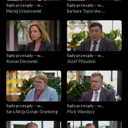
Sądy przesądy – w
Sądy przesądy – w
powiększeniu
Maciej Urbanowski
powiększeniu
Barbara Toporska-
Mackiewicz
Sądy przesądy – w
Sądy przesądy – w
powiększeniu
Roman Dmowski
powiększeniu
Józef Piłsudski
Sądy przesądy – w
Sądy przesądy – w
powiększeniu
Sara Alicja Gołąb-Grynberg
powiększeniu
Piotr Wandycz