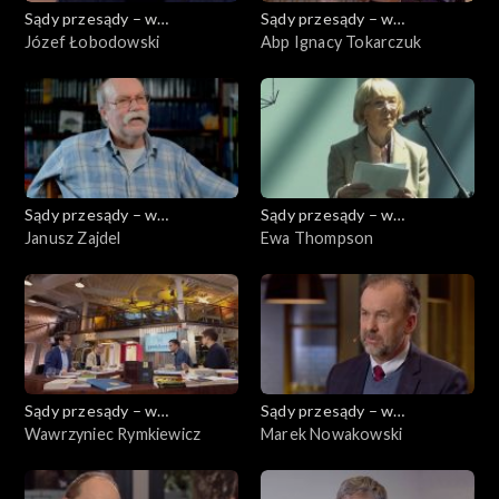
Sądy przesądy – w
Sądy przesądy – w
powiększeniu
Józef Łobodowski
powiększeniu
Abp Ignacy Tokarczuk
Sądy przesądy – w
Sądy przesądy – w
powiększeniu
Janusz Zajdel
powiększeniu
Ewa Thompson
Sądy przesądy – w
Sądy przesądy – w
powiększeniu
Wawrzyniec Rymkiewicz
powiększeniu
Marek Nowakowski