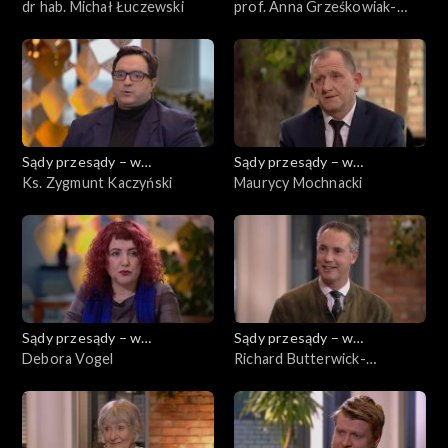
powiększeniu
dr hab. Michał Łuczewski
powiększeniu
prof. Anna Grześkowiak-
Krwawicz
Sądy przesądy – w
Sądy przesądy – w
powiększeniu
Ks. Zygmunt Kaczyński
powiększeniu
Maurycy Mochnacki
Sądy przesądy – w
Sądy przesądy – w
powiększeniu
Debora Vogel
powiększeniu
Richard Butterwick-
Pawlikowski