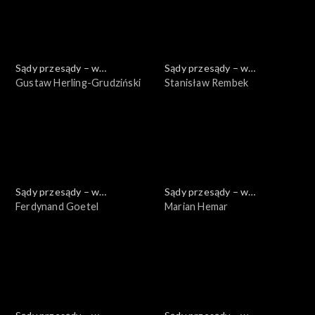
Sądy przesądy – w
Sądy przesądy – w
powiększeniu
Gustaw Herling-Grudziński
powiększeniu
Stanisław Rembek
Sądy przesądy – w
Sądy przesądy – w
powiększeniu
Ferdynand Goetel
powiększeniu
Marian Hemar