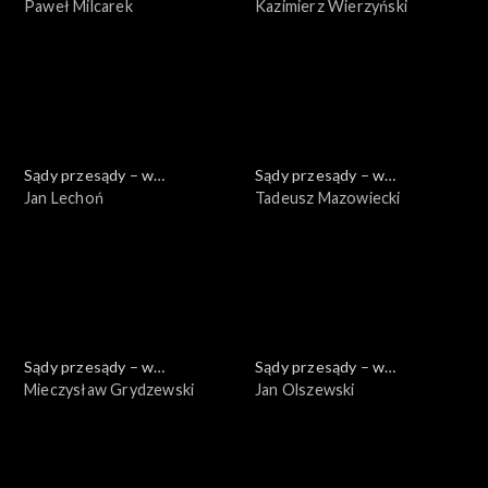
powiększeniu
Paweł Milcarek
powiększeniu
Kazimierz Wierzyński
Sądy przesądy – w
Sądy przesądy – w
powiększeniu
Jan Lechoń
powiększeniu
Tadeusz Mazowiecki
Sądy przesądy – w
Sądy przesądy – w
powiększeniu
Mieczysław Grydzewski
powiększeniu
Jan Olszewski