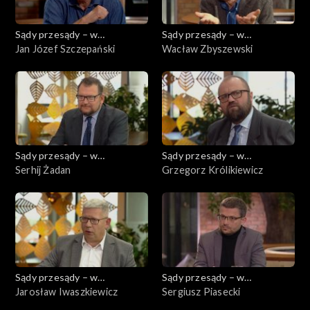
Sądy przesądy – w
Sądy przesądy – w
powiększeniu
Jan Józef Szczepański
powiększeniu
Wacław Zbyszewski
Sądy przesądy – w
Sądy przesądy – w
powiększeniu
Serhij Żadan
powiększeniu
Grzegorz Królikiewicz
Sądy przesądy – w
Sądy przesądy – w
powiększeniu
Jarosław Iwaszkiewicz
powiększeniu
Sergiusz Piasecki