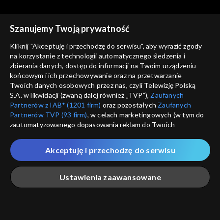
Szanujemy Twoją prywatność
Kliknij "Akceptuję i przechodzę do serwisu", aby wyrazić zgody
na korzystanie z technologii automatycznego śledzenia i
zbierania danych, dostęp do informacji na Twoim urządzeniu
Sądy przesądy – w
Sądy przesądy – w
końcowym i ich przechowywanie oraz na przetwarzanie
powiększeniu
Jarosław Marek Rymkiewicz
powiększeniu
Anna Walentynowicz
Twoich danych osobowych przez nas, czyli Telewizję Polską
S.A. w likwidacji (zwaną dalej również „TVP”),
Zaufanych
Partnerów z IAB* (1201 firm)
oraz pozostałych
Zaufanych
Partnerów TVP (93 firm)
, w celach marketingowych (w tym do
zautomatyzowanego dopasowania reklam do Twoich
zainteresowań i mierzenia ich skuteczności) i pozostałych,
które wskazujemy poniżej, a także zgody na udostępnianie
Akceptuję i przechodzę do serwisu
przez nas identyfikatora PPID do Google.
Sądy przesądy – w
Sądy przesądy – w
powiększeniu
Jacek Gmoch
powiększeniu
Ks. Waldemar Chrostowski
Twoje dane osobowe zbierane podczas odwiedzania przez
Ustawienia zaawansowane
Ciebie naszych
poszczególnych serwisów
zwanych dalej
„Portalem”, w tym informacje zapisywane za pomocą
technologii takich jak: pliki cookie, sygnalizatory WWW lub
innych podobnych technologii umożliwiających świadczenie
Główna
Szukaj
Moja lista
Na żywo
Więcej
dopasowanych i bezpiecznych usług, personalizację treści