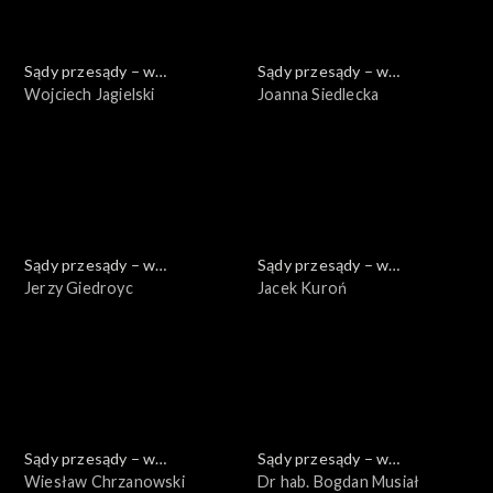
Sądy przesądy – w
Sądy przesądy – w
powiększeniu
Wojciech Jagielski
powiększeniu
Joanna Siedlecka
Sądy przesądy – w
Sądy przesądy – w
powiększeniu
Jerzy Giedroyc
powiększeniu
Jacek Kuroń
Sądy przesądy – w
Sądy przesądy – w
powiększeniu
Wiesław Chrzanowski
powiększeniu
Dr hab. Bogdan Musiał