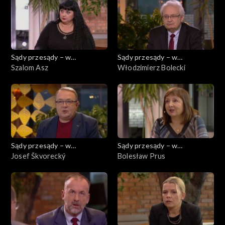
Sądy przesądy – w
Sądy przesądy – w
powiększeniu
Szalom Asz
powiększeniu
Włodzimierz Bolecki
Sądy przesądy – w
Sądy przesądy – w
powiększeniu
Josef Škvorecký
powiększeniu
Bolesław Prus