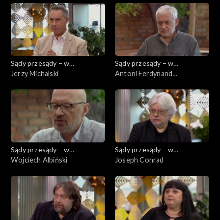
Sądy przesądy – w
Sądy przesądy – w
powiększeniu
Jerzy Michalski
powiększeniu
Antoni Ferdynand
Ossendowski
Sądy przesądy – w
Sądy przesądy – w
powiększeniu
Wojciech Albiński
powiększeniu
Joseph Conrad