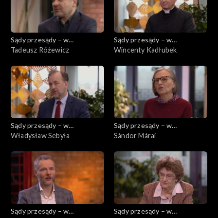
Sądy przesądy – w
Sądy przesądy – w
powiększeniu
Tadeusz Różewicz
powiększeniu
Wincenty Kadłubek
Sądy przesądy – w
Sądy przesądy – w
powiększeniu
Władysław Sebyła
powiększeniu
Sándor Márai
Sądy przesądy – w
Sądy przesądy – w