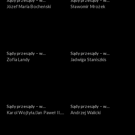
Sądy przesądy – w
Sądy przesądy – w
powiększeniu
Józef Maria Bocheński
powiększeniu
Sławomir Mrożek
Sądy przesądy – w
Sądy przesądy – w
powiększeniu
Zofia Landy
powiększeniu
Jadwiga Staniszkis
Sądy przesądy – w
Sądy przesądy – w
powiększeniu
Karol Wojtyła/Jan Paweł II.
powiększeniu
Andrzej Walicki
Pisarz, który został
papieżem