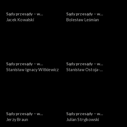
Sądy przesądy – w
Sądy przesądy – w
powiększeniu
Jacek Kowalski
powiększeniu
Bolesław Leśmian
Sądy przesądy – w
Sądy przesądy – w
powiększeniu
Stanisław Ignacy Witkiewicz
powiększeniu
Stanisław Ostoja-
Chrostowski
Sądy przesądy – w
Sądy przesądy – w
powiększeniu
Jerzy Braun
powiększeniu
Julian Stryjkowski