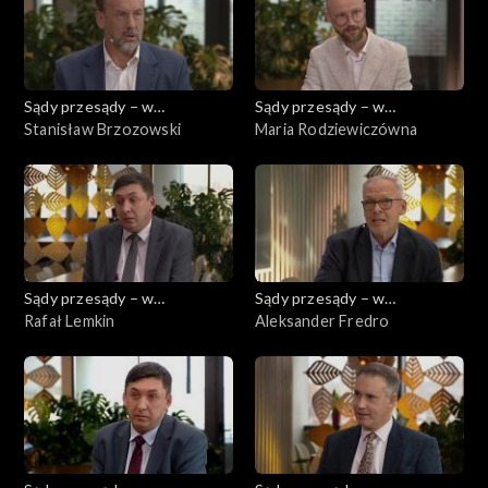
Sądy przesądy – w
Sądy przesądy – w
powiększeniu
Stanisław Brzozowski
powiększeniu
Maria Rodziewiczówna
Sądy przesądy – w
Sądy przesądy – w
powiększeniu
Rafał Lemkin
powiększeniu
Aleksander Fredro