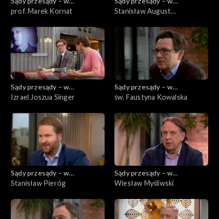
Sądy przesądy – w
Sądy przesądy – w
powiększeniu
prof. Marek Kornat
powiększeniu
Stanisław August
Poniatowski
Sądy przesądy – w
Sądy przesądy – w
powiększeniu
Izrael Joszua Singer
powiększeniu
św. Faustyna Kowalska
Sądy przesądy – w
Sądy przesądy – w
powiększeniu
Stanisław Pieróg
powiększeniu
Wiesław Myśliwski