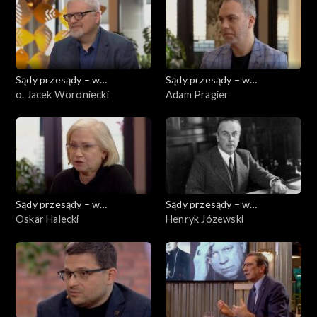
Sądy przesądy – w
Sądy przesądy – w
powiększeniu
o. Jacek Woroniecki
powiększeniu
Adam Pragier
Sądy przesądy – w
Sądy przesądy – w
powiększeniu
Oskar Halecki
powiększeniu
Henryk Józewski