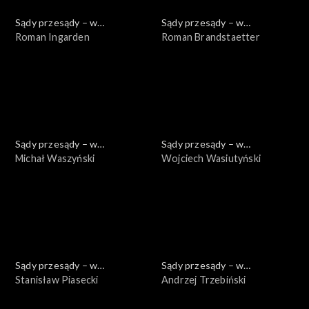
Sądy przesądy – w
Sądy przesądy – w
powiększeniu
Roman Ingarden
powiększeniu
Roman Brandstaetter
Sądy przesądy – w
Sądy przesądy – w
powiększeniu
Michał Waszyński
powiększeniu
Wojciech Wasiutyński
Sądy przesądy – w
Sądy przesądy – w
powiększeniu
Stanisław Piasecki
powiększeniu
Andrzej Trzebiński