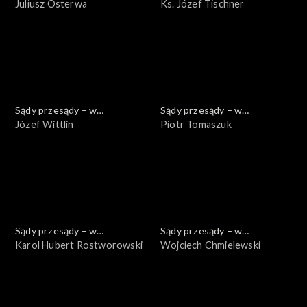
powiększeniu
Juliusz Osterwa
powiększeniu
Ks. Józef Tischner
Sądy przesądy – w
Sądy przesądy – w
powiększeniu
Józef Wittlin
powiększeniu
Piotr Tomaszuk
Sądy przesądy – w
Sądy przesądy – w
powiększeniu
Karol Hubert Rostworowski
powiększeniu
Wojciech Chmielewski