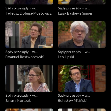
Sądy przesądy – w
Sądy przesądy – w
powiększeniu
Tadeusz Dołęga-Mostowicz
powiększeniu
Izaak Bashevis Singer
Sądy przesądy – w
Sądy przesądy – w
powiększeniu
Emanuel Rostworowski
powiększeniu
Leo Lipski
Sądy przesądy – w
Sądy przesądy – w
powiększeniu
Janusz Korczak
powiększeniu
Bolesław Miciński