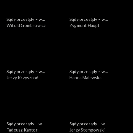
Sądy przesądy – w
Sądy przesądy – w
powiększeniu
Witold Gombrowicz
powiększeniu
Zygmunt Haupt
Sądy przesądy – w
Sądy przesądy – w
powiększeniu
Jerzy Krzysztoń
powiększeniu
Hanna Malewska
Sądy przesądy – w
Sądy przesądy – w
powiększeniu
Tadeusz Kantor
powiększeniu
Jerzy Stempowski