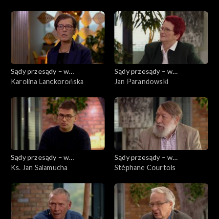
Sądy przesądy – w
Sądy przesądy – w
powiększeniu
Karolina Lanckorońska
powiększeniu
Jan Parandowski
Sądy przesądy – w
Sądy przesądy – w
powiększeniu
Ks. Jan Salamucha
powiększeniu
Stéphane Courtois