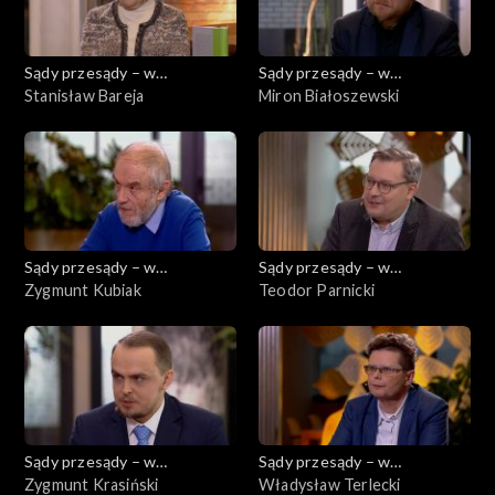
Sądy przesądy – w
Sądy przesądy – w
powiększeniu
Stanisław Bareja
powiększeniu
Miron Białoszewski
Sądy przesądy – w
Sądy przesądy – w
powiększeniu
Zygmunt Kubiak
powiększeniu
Teodor Parnicki
Sądy przesądy – w
Sądy przesądy – w
powiększeniu
Zygmunt Krasiński
powiększeniu
Władysław Terlecki