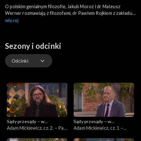
O polskim genialnym filozofie, Jakub Moroz i dr Mateusz
Werner rozmawiają z filozofami, dr Pawłem Rojkiem z zakładu
ontologii Uniwersytetu Jagiellońskiego i Pawłem Gradem.
więcej
Sezony i odcinki
Odcinki
Odcinki
Sądy przesądy – w
Sądy przesądy – w
powiększeniu
Adam Mickiewicz, cz. 2. – Pan
powiększeniu
Adam Mickiewicz, cz. 1 –
Tadeusz
Dziady