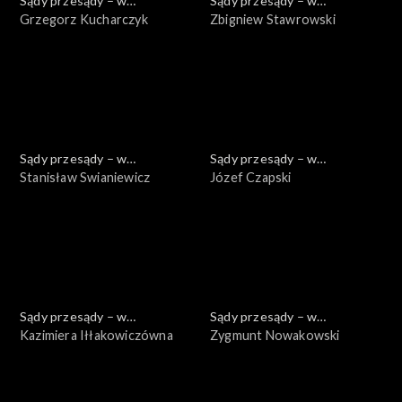
Sądy przesądy – w
Sądy przesądy – w
powiększeniu
Grzegorz Kucharczyk
powiększeniu
Zbigniew Stawrowski
Sądy przesądy – w
Sądy przesądy – w
powiększeniu
Stanisław Swianiewicz
powiększeniu
Józef Czapski
Sądy przesądy – w
Sądy przesądy – w
powiększeniu
Kazimiera Iłłakowiczówna
powiększeniu
Zygmunt Nowakowski