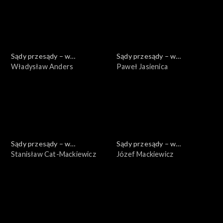
Sądy przesądy – w
Sądy przesądy – w
powiększeniu
Władysław Anders
powiększeniu
Paweł Jasienica
Sądy przesądy – w
Sądy przesądy – w
powiększeniu
Stanisław Cat-Mackiewicz
powiększeniu
Józef Mackiewicz