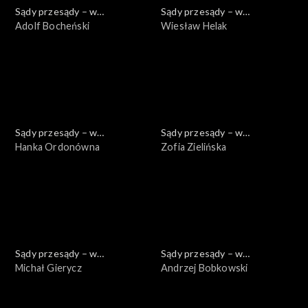
Sądy przesądy – w
Sądy przesądy – w
powiększeniu
Adolf Bocheński
powiększeniu
Wiesław Helak
Sądy przesądy – w
Sądy przesądy – w
powiększeniu
Hanka Ordonówna
powiększeniu
Zofia Zielińska
Sądy przesądy – w
Sądy przesądy – w
powiększeniu
Michał Gierycz
powiększeniu
Andrzej Bobkowski