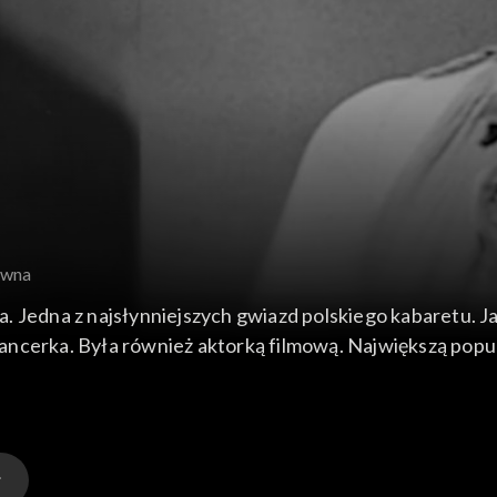
ówna
ncerka. Była również aktorką filmową. Największą popular