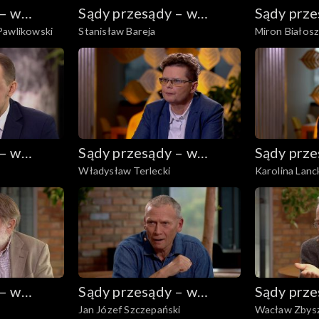
 – w
Sądy przesądy – w
Sądy prze
Pawlikowski
Stanisław Bareja
Miron Białos
powiększeniu
powiększ
 – w
Sądy przesądy – w
Sądy prze
Władysław Terlecki
Karolina Lan
powiększeniu
powiększ
 – w
Sądy przesądy – w
Sądy prze
Jan Józef Szczepański
Wacław Zbys
powiększeniu
powiększ