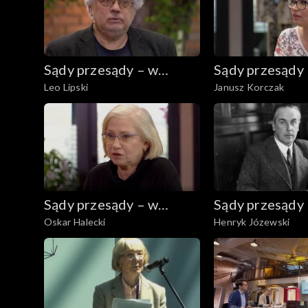
Sądy przesądy – w
Sądy przesądy
Leo Lipski
Janusz Korczak
powiększeniu
powiększeniu
Sądy przesądy – w
Sądy przesądy
Oskar Halecki
Henryk Józewski
powiększeniu
powiększeniu