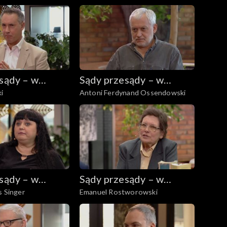
sądy – w
Sądy przesądy – w
ki
Antoni Ferdynand Ossendowski
eniu
powiększeniu
sądy – w
Sądy przesądy – w
s Singer
Emanuel Rostworowski
eniu
powiększeniu