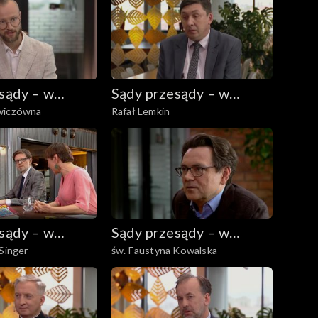
sądy – w
Sądy przesądy – w
wiczówna
Rafał Lemkin
eniu
powiększeniu
sądy – w
Sądy przesądy – w
 Singer
św. Faustyna Kowalska
eniu
powiększeniu