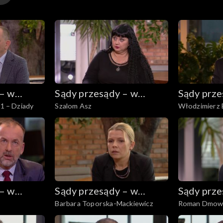
 – w
Sądy przesądy – w
Sądy prze
 1 – Dziady
Szalom Asz
Włodzimierz 
powiększeniu
powiększ
 – w
Sądy przesądy – w
Sądy prze
Barbara Toporska-Mackiewicz
Roman Dmow
powiększeniu
powiększ