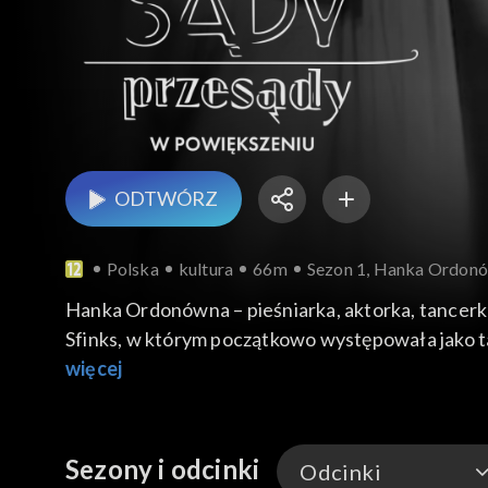
ODTWÓRZ
Polska
kultura
66m
Sezon 1, Hanka Ordon
Hanka Ordonówna – pieśniarka, aktorka, tancerka. Jedna z najsłynniejszych gwiazd polskiego kabaretu. Jako piosenkarka zadebiutowała w kabarecie
Sfinks, w którym początkowo występowała jako ta
„Parada gwiazd Warszawy”.
więcej
Sezony i odcinki
Odcinki