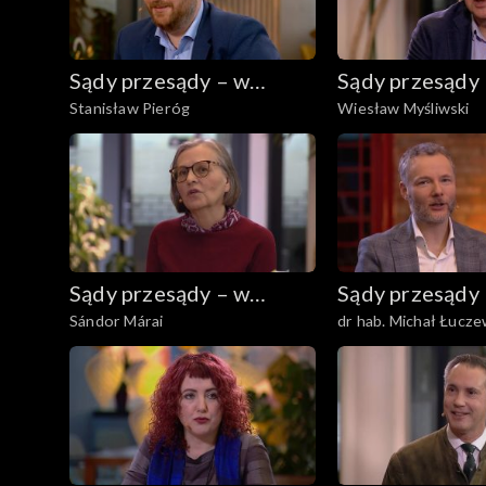
Sądy przesądy – w
Sądy przesądy
Stanisław Pieróg
Wiesław Myśliwski
powiększeniu
powiększeniu
Sądy przesądy – w
Sądy przesądy
Sándor Márai
dr hab. Michał Łucze
powiększeniu
powiększeniu