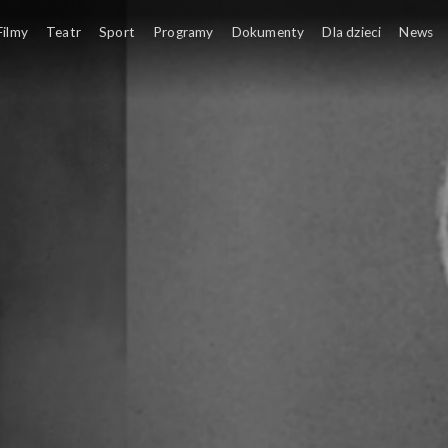
 w powiększeniu
Filmy
Teatr
Sport
Programy
Dokumenty
Dla dzieci
News