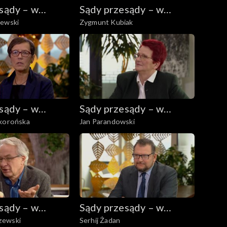
sądy – w
Sądy przesądy – w
zewski
Zygmunt Kubiak
eniu
powiększeniu
sądy – w
Sądy przesądy – w
ckorońska
Jan Parandowski
eniu
powiększeniu
sądy – w
Sądy przesądy – w
zewski
Serhij Żadan
eniu
powiększeniu