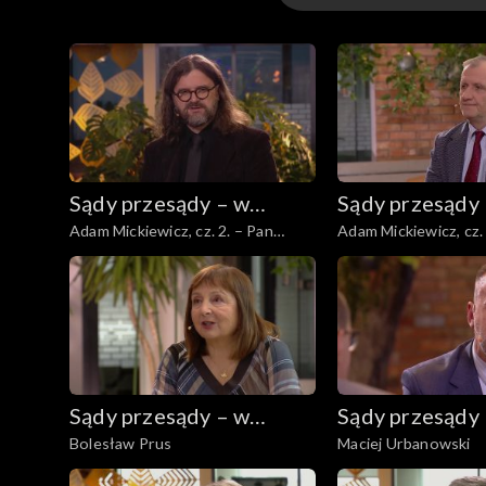
Odcinki
Sądy przesądy – w
Sądy przesądy
Adam Mickiewicz, cz. 2. – Pan
Adam Mickiewicz, cz.
powiększeniu
powiększeniu
Tadeusz
Sądy przesądy – w
Sądy przesądy
Bolesław Prus
Maciej Urbanowski
powiększeniu
powiększeniu