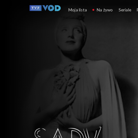
Sądy przesądy –
Moja lista
Na żywo
Seriale