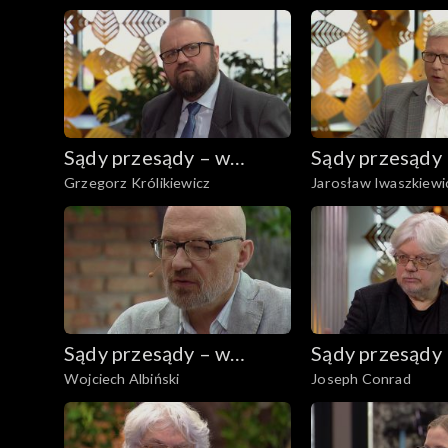
Sądy przesądy – w
Sądy przesądy
Grzegorz Królikiewicz
Jarosław Iwaszkiewi
powiększeniu
powiększeniu
Sądy przesądy – w
Sądy przesądy
Wojciech Albiński
Joseph Conrad
powiększeniu
powiększeniu