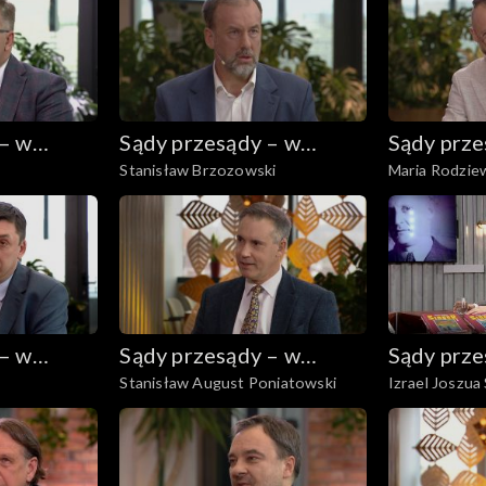
 – w
Sądy przesądy – w
Sądy prze
Stanisław Brzozowski
Maria Rodzie
powiększeniu
powiększ
 – w
Sądy przesądy – w
Sądy prze
Stanisław August Poniatowski
Izrael Joszua
powiększeniu
powiększ