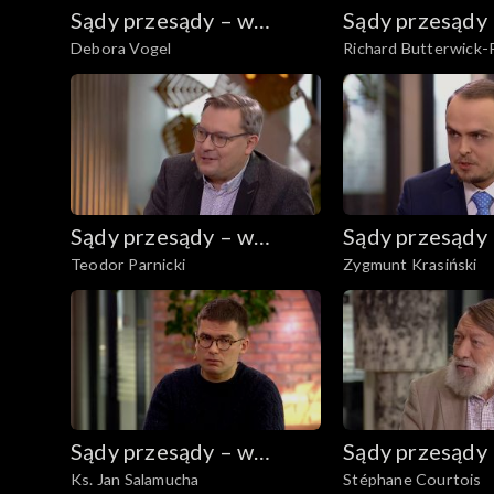
Sądy przesądy – w
Sądy przesądy
Debora Vogel
Richard Butterwick-
powiększeniu
powiększeniu
Sądy przesądy – w
Sądy przesądy
Teodor Parnicki
Zygmunt Krasiński
powiększeniu
powiększeniu
Sądy przesądy – w
Sądy przesądy
Ks. Jan Salamucha
Stéphane Courtois
powiększeniu
powiększeniu