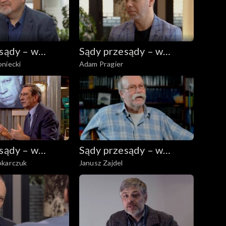
sądy – w
Sądy przesądy – w
niecki
Adam Pragier
eniu
powiększeniu
sądy – w
Sądy przesądy – w
okarczuk
Janusz Zajdel
eniu
powiększeniu