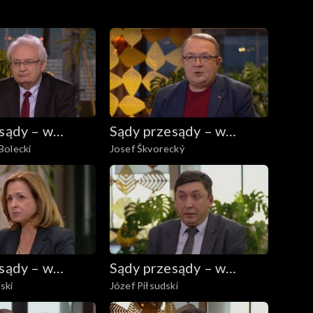
sądy – w
Sądy przesądy – w
Bolecki
Josef Škvorecký
eniu
powiększeniu
sądy – w
Sądy przesądy – w
ski
Józef Piłsudski
eniu
powiększeniu