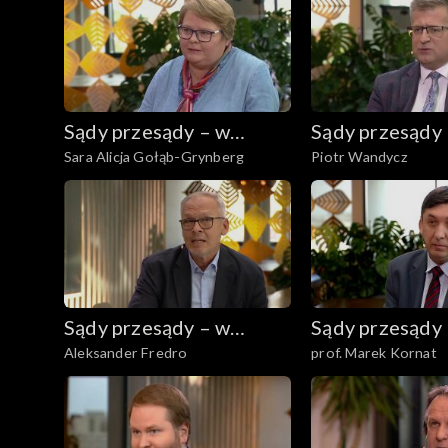
Sądy przesądy – w
Sądy przesądy
Sara Alicja Gołąb-Grynberg
Piotr Wandycz
powiększeniu
powiększeniu
Sądy przesądy – w
Sądy przesądy
Aleksander Fredro
prof. Marek Kornat
powiększeniu
powiększeniu