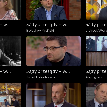
 – w
Sądy przesądy – w
Sądy prze
Bolesław Miciński
o. Jacek Woro
powiększeniu
powiększ
 – w
Sądy przesądy – w
Sądy prze
Józef Łobodowski
Abp Ignacy T
powiększeniu
powiększ