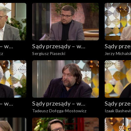
 – w
Sądy przesądy – w
Sądy prze
cz
Sergiusz Piasecki
Jerzy Michals
powiększeniu
powiększ
 – w
Sądy przesądy – w
Sądy prze
Tadeusz Dołęga-Mostowicz
Izaak Bashevi
powiększeniu
powiększ