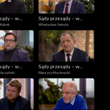
sądy – w
Sądy przesądy – w
dłubek
Władysław Sebyła
eniu
powiększeniu
sądy – w
Sądy przesądy – w
Kaczyński
Maurycy Mochnacki
eniu
powiększeniu