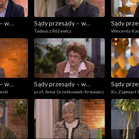
 – w
Sądy przesądy – w
Sądy prze
Tadeusz Różewicz
Wincenty Ka
powiększeniu
powiększ
 – w
Sądy przesądy – w
Sądy prze
wski
prof. Anna Grześkowiak-Krwawicz
Ks. Zygmunt 
powiększeniu
powiększ