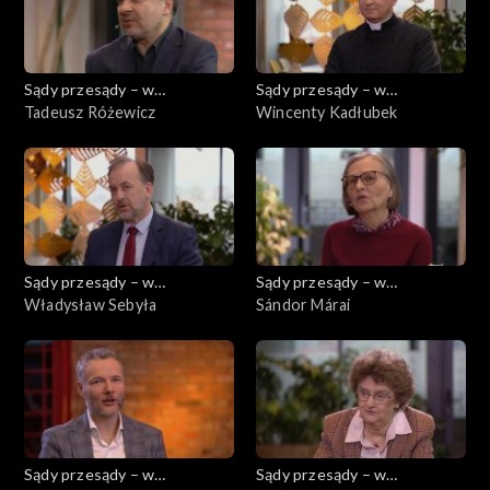
Sądy przesądy – w
Sądy przesądy – w
powiększeniu
Tadeusz Różewicz
powiększeniu
Wincenty Kadłubek
Sądy przesądy – w
Sądy przesądy – w
powiększeniu
Władysław Sebyła
powiększeniu
Sándor Márai
Sądy przesądy – w
Sądy przesądy – w