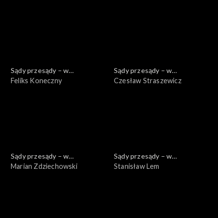
Sądy przesądy – w
Sądy przesądy – w
powiększeniu
Feliks Koneczny
powiększeniu
Czesław Straszewicz
Sądy przesądy – w
Sądy przesądy – w
powiększeniu
Marian Zdziechowski
powiększeniu
Stanisław Lem