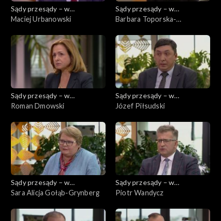
Sądy przesądy – w
Sądy przesądy – w
powiększeniu
Maciej Urbanowski
powiększeniu
Barbara Toporska-
Mackiewicz
Sądy przesądy – w
Sądy przesądy – w
powiększeniu
Roman Dmowski
powiększeniu
Józef Piłsudski
Sądy przesądy – w
Sądy przesądy – w
powiększeniu
Sara Alicja Gołąb-Grynberg
powiększeniu
Piotr Wandycz