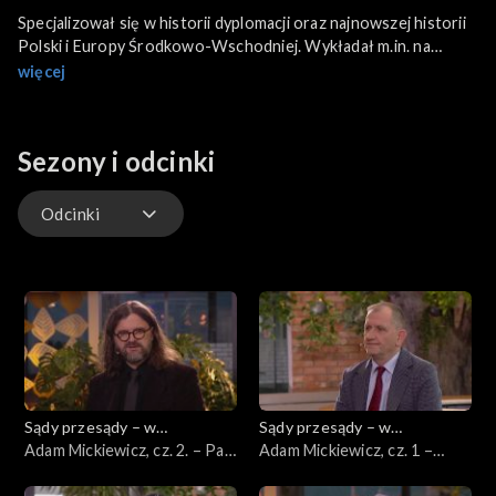
Specjalizował się w historii dyplomacji oraz najnowszej historii
Polski i Europy Środkowo-Wschodniej. Wykładał m.in. na
uniwersytetach Indiana, Columbia i Yale, był prezesem
więcej
Polskiego Instytutu Naukowego w Ameryce oraz członkiem
Rady Instytutu Józefa Piłsudskiego, współpracownikiem
paryskiej „Kultury” i „Zeszytów Historycznych”. Bohaterem
Sezony i odcinki
odcinka jest prof. Piotr Wandycz, o którym rozmawiać będą
goście audycji prof. Marek Kornat i prof. Mariusz Wołos.
Odcinki
Odcinki
Sądy przesądy – w
Sądy przesądy – w
powiększeniu
Adam Mickiewicz, cz. 2. – Pan
powiększeniu
Adam Mickiewicz, cz. 1 –
Tadeusz
Dziady