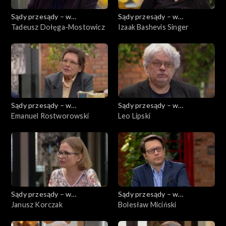
Sądy przesądy – w
Sądy przesądy – w
powiększeniu
Tadeusz Dołęga-Mostowicz
powiększeniu
Izaak Bashevis Singer
Sądy przesądy – w
Sądy przesądy – w
powiększeniu
Emanuel Rostworowski
powiększeniu
Leo Lipski
Sądy przesądy – w
Sądy przesądy – w
powiększeniu
Janusz Korczak
powiększeniu
Bolesław Miciński