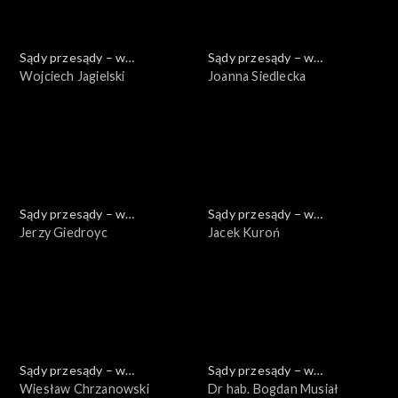
Sądy przesądy – w
Sądy przesądy – w
powiększeniu
Wojciech Jagielski
powiększeniu
Joanna Siedlecka
Sądy przesądy – w
Sądy przesądy – w
powiększeniu
Jerzy Giedroyc
powiększeniu
Jacek Kuroń
Sądy przesądy – w
Sądy przesądy – w
powiększeniu
Wiesław Chrzanowski
powiększeniu
Dr hab. Bogdan Musiał