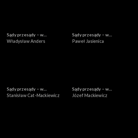
Sądy przesądy – w
Sądy przesądy – w
powiększeniu
Władysław Anders
powiększeniu
Paweł Jasienica
Sądy przesądy – w
Sądy przesądy – w
powiększeniu
Stanisław Cat-Mackiewicz
powiększeniu
Józef Mackiewicz