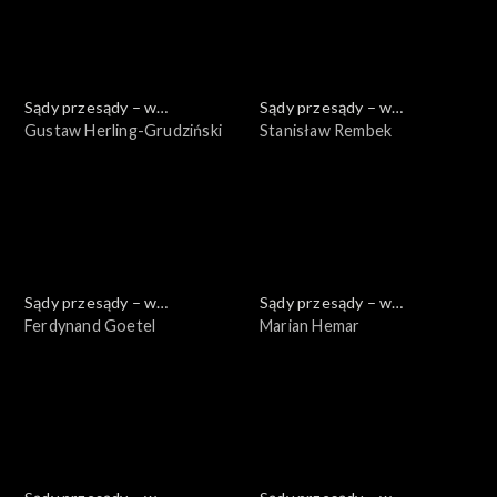
Sądy przesądy – w
Sądy przesądy – w
powiększeniu
Gustaw Herling-Grudziński
powiększeniu
Stanisław Rembek
Sądy przesądy – w
Sądy przesądy – w
powiększeniu
Ferdynand Goetel
powiększeniu
Marian Hemar