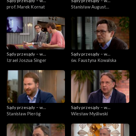
Sądy przesądy – w
Sądy przesądy – w
powiększeniu
prof. Marek Kornat
powiększeniu
Stanisław August
Poniatowski
Sądy przesądy – w
Sądy przesądy – w
powiększeniu
Izrael Joszua Singer
powiększeniu
św. Faustyna Kowalska
Sądy przesądy – w
Sądy przesądy – w
powiększeniu
Stanisław Pieróg
powiększeniu
Wiesław Myśliwski