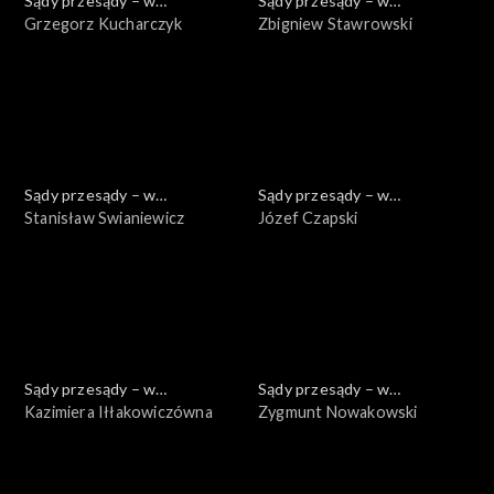
Sądy przesądy – w
Sądy przesądy – w
powiększeniu
Grzegorz Kucharczyk
powiększeniu
Zbigniew Stawrowski
Sądy przesądy – w
Sądy przesądy – w
powiększeniu
Stanisław Swianiewicz
powiększeniu
Józef Czapski
Sądy przesądy – w
Sądy przesądy – w
powiększeniu
Kazimiera Iłłakowiczówna
powiększeniu
Zygmunt Nowakowski