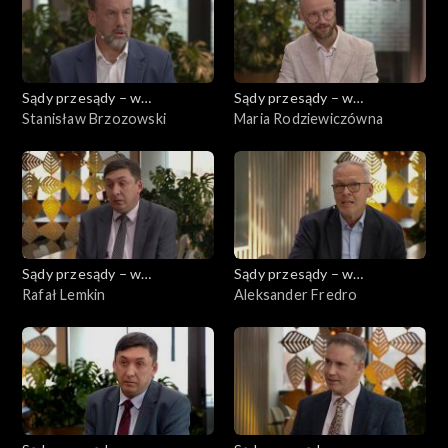
Sądy przesądy – w
Sądy przesądy – w
powiększeniu
Stanisław Brzozowski
powiększeniu
Maria Rodziewiczówna
Sądy przesądy – w
Sądy przesądy – w
powiększeniu
Rafał Lemkin
powiększeniu
Aleksander Fredro