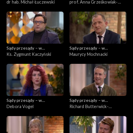
powiększeniu
dr hab. Michał Łuczewski
powiększeniu
prof. Anna Grześkowiak-
Krwawicz
Sądy przesądy – w
Sądy przesądy – w
powiększeniu
Ks. Zygmunt Kaczyński
powiększeniu
Maurycy Mochnacki
Sądy przesądy – w
Sądy przesądy – w
powiększeniu
Debora Vogel
powiększeniu
Richard Butterwick-
Pawlikowski