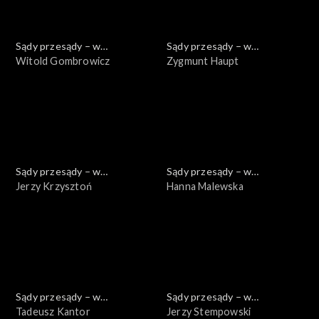
Sądy przesądy – w
Sądy przesądy – w
powiększeniu
Witold Gombrowicz
powiększeniu
Zygmunt Haupt
Sądy przesądy – w
Sądy przesądy – w
powiększeniu
Jerzy Krzysztoń
powiększeniu
Hanna Malewska
Sądy przesądy – w
Sądy przesądy – w
powiększeniu
Tadeusz Kantor
powiększeniu
Jerzy Stempowski