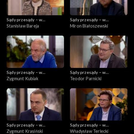
Sądy przesądy – w
Sądy przesądy – w
powiększeniu
Stanisław Bareja
powiększeniu
Miron Białoszewski
Sądy przesądy – w
Sądy przesądy – w
powiększeniu
Zygmunt Kubiak
powiększeniu
Teodor Parnicki
Sądy przesądy – w
Sądy przesądy – w
powiększeniu
Zygmunt Krasiński
powiększeniu
Władysław Terlecki