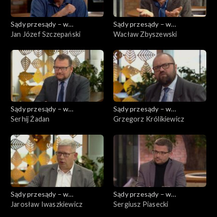
Sądy przesądy – w
Sądy przesądy – w
powiększeniu
Jan Józef Szczepański
powiększeniu
Wacław Zbyszewski
Sądy przesądy – w
Sądy przesądy – w
powiększeniu
Serhij Żadan
powiększeniu
Grzegorz Królikiewicz
Sądy przesądy – w
Sądy przesądy – w
powiększeniu
Jarosław Iwaszkiewicz
powiększeniu
Sergiusz Piasecki