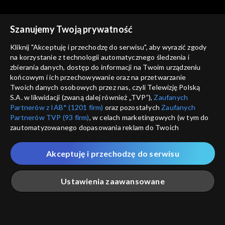
Szanujemy Twoją prywatność
Kliknij "Akceptuję i przechodzę do serwisu", aby wyrazić zgody
na korzystanie z technologii automatycznego śledzenia i
zbierania danych, dostęp do informacji na Twoim urządzeniu
Sądy przesądy – w
Sądy przesądy – w
końcowym i ich przechowywanie oraz na przetwarzanie
powiększeniu
Jarosław Marek Rymkiewicz
powiększeniu
Anna Walentynowicz
Twoich danych osobowych przez nas, czyli Telewizję Polską
S.A. w likwidacji (zwaną dalej również „TVP”),
Zaufanych
Partnerów z IAB* (1201 firm)
oraz pozostałych
Zaufanych
Partnerów TVP (93 firm)
, w celach marketingowych (w tym do
zautomatyzowanego dopasowania reklam do Twoich
zainteresowań i mierzenia ich skuteczności) i pozostałych,
które wskazujemy poniżej, a także zgody na udostępnianie
Akceptuję i przechodzę do serwisu
przez nas identyfikatora PPID do Google.
Sądy przesądy – w
Sądy przesądy – w
powiększeniu
Jacek Gmoch
powiększeniu
Ks. Waldemar Chrostowski
Twoje dane osobowe zbierane podczas odwiedzania przez
Ustawienia zaawansowane
Ciebie naszych
poszczególnych serwisów
zwanych dalej
„Portalem”, w tym informacje zapisywane za pomocą
technologii takich jak: pliki cookie, sygnalizatory WWW lub
innych podobnych technologii umożliwiających świadczenie
Główna
Szukaj
Moja lista
Na żywo
Więcej
dopasowanych i bezpiecznych usług, personalizację treści