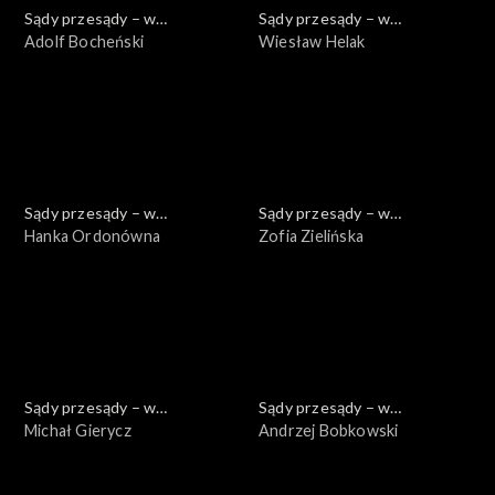
Sądy przesądy – w
Sądy przesądy – w
powiększeniu
Adolf Bocheński
powiększeniu
Wiesław Helak
Sądy przesądy – w
Sądy przesądy – w
powiększeniu
Hanka Ordonówna
powiększeniu
Zofia Zielińska
Sądy przesądy – w
Sądy przesądy – w
powiększeniu
Michał Gierycz
powiększeniu
Andrzej Bobkowski