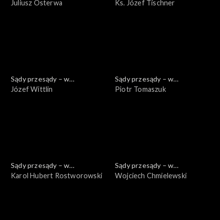
powiększeniu
Juliusz Osterwa
powiększeniu
Ks. Józef Tischner
Sądy przesądy – w
Sądy przesądy – w
powiększeniu
Józef Wittlin
powiększeniu
Piotr Tomaszuk
Sądy przesądy – w
Sądy przesądy – w
powiększeniu
Karol Hubert Rostworowski
powiększeniu
Wojciech Chmielewski