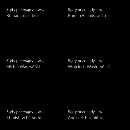
Sądy przesądy – w
Sądy przesądy – w
powiększeniu
Roman Ingarden
powiększeniu
Roman Brandstaetter
Sądy przesądy – w
Sądy przesądy – w
powiększeniu
Michał Waszyński
powiększeniu
Wojciech Wasiutyński
Sądy przesądy – w
Sądy przesądy – w
powiększeniu
Stanisław Piasecki
powiększeniu
Andrzej Trzebiński