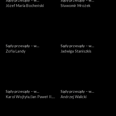
Sądy przesądy – w
Sądy przesądy – w
powiększeniu
Józef Maria Bocheński
powiększeniu
Sławomir Mrożek
Sądy przesądy – w
Sądy przesądy – w
powiększeniu
Zofia Landy
powiększeniu
Jadwiga Staniszkis
Sądy przesądy – w
Sądy przesądy – w
powiększeniu
Karol Wojtyła/Jan Paweł II.
powiększeniu
Andrzej Walicki
Pisarz, który został
papieżem