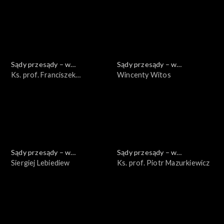
Sądy przesądy – w
Sądy przesądy – w
powiększeniu
Ks. prof. Franciszek
powiększeniu
Wincenty Witos
Longchamps de Bérier
Sądy przesądy – w
Sądy przesądy – w
powiększeniu
Siergiej Lebiediew
powiększeniu
Ks. prof. Piotr Mazurkiewicz