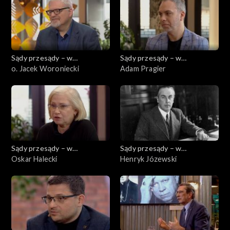
Sądy przesądy – w
Sądy przesądy – w
powiększeniu
o. Jacek Woroniecki
powiększeniu
Adam Pragier
Sądy przesądy – w
Sądy przesądy – w
powiększeniu
Oskar Halecki
powiększeniu
Henryk Józewski