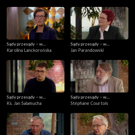
Sądy przesądy – w
Sądy przesądy – w
powiększeniu
Karolina Lanckorońska
powiększeniu
Jan Parandowski
Sądy przesądy – w
Sądy przesądy – w
powiększeniu
Ks. Jan Salamucha
powiększeniu
Stéphane Courtois