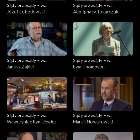
Sądy przesądy – w
Sądy przesądy – w
powiększeniu
Józef Łobodowski
powiększeniu
Abp Ignacy Tokarczuk
Sądy przesądy – w
Sądy przesądy – w
powiększeniu
Janusz Zajdel
powiększeniu
Ewa Thompson
Sądy przesądy – w
Sądy przesądy – w
powiększeniu
Wawrzyniec Rymkiewicz
powiększeniu
Marek Nowakowski