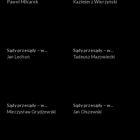
powiększeniu
Paweł Milcarek
powiększeniu
Kazimierz Wierzyński
Sądy przesądy – w
Sądy przesądy – w
powiększeniu
Jan Lechoń
powiększeniu
Tadeusz Mazowiecki
Sądy przesądy – w
Sądy przesądy – w
powiększeniu
Mieczysław Grydzewski
powiększeniu
Jan Olszewski