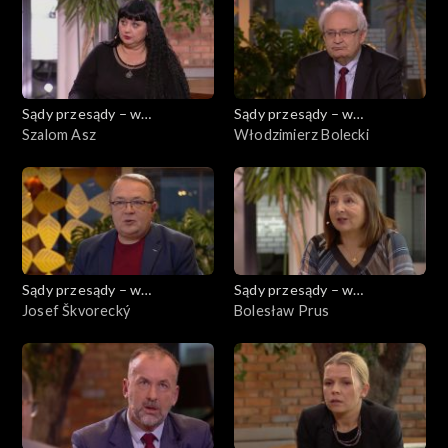
Sądy przesądy – w
Sądy przesądy – w
powiększeniu
Szalom Asz
powiększeniu
Włodzimierz Bolecki
Sądy przesądy – w
Sądy przesądy – w
powiększeniu
Josef Škvorecký
powiększeniu
Bolesław Prus