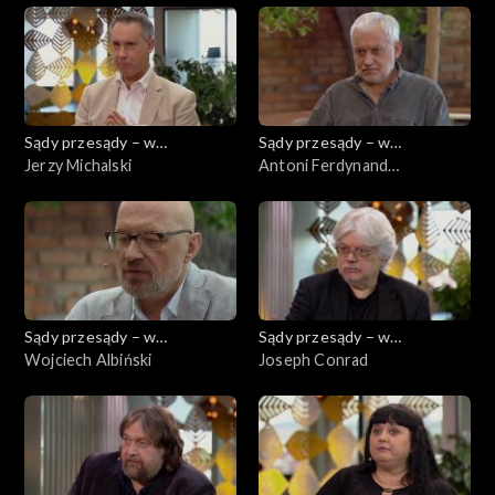
Sądy przesądy – w
Sądy przesądy – w
powiększeniu
Jerzy Michalski
powiększeniu
Antoni Ferdynand
Ossendowski
Sądy przesądy – w
Sądy przesądy – w
powiększeniu
Wojciech Albiński
powiększeniu
Joseph Conrad