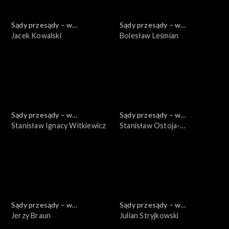
Sądy przesądy – w
Sądy przesądy – w
powiększeniu
Jacek Kowalski
powiększeniu
Bolesław Leśmian
Sądy przesądy – w
Sądy przesądy – w
powiększeniu
Stanisław Ignacy Witkiewicz
powiększeniu
Stanisław Ostoja-
Chrostowski
Sądy przesądy – w
Sądy przesądy – w
powiększeniu
Jerzy Braun
powiększeniu
Julian Stryjkowski