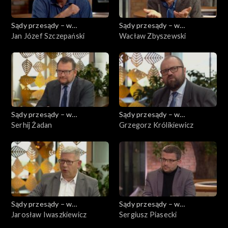
Sądy przesądy – w
Sądy przesądy – w
powiększeniu
Jan Józef Szczepański
powiększeniu
Wacław Zbyszewski
Sądy przesądy – w
Sądy przesądy – w
powiększeniu
Serhij Żadan
powiększeniu
Grzegorz Królikiewicz
Sądy przesądy – w
Sądy przesądy – w
powiększeniu
Jarosław Iwaszkiewicz
powiększeniu
Sergiusz Piasecki