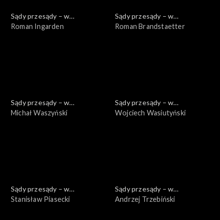
Sądy przesądy – w
Sądy przesądy – w
powiększeniu
Roman Ingarden
powiększeniu
Roman Brandstaetter
Sądy przesądy – w
Sądy przesądy – w
powiększeniu
Michał Waszyński
powiększeniu
Wojciech Wasiutyński
Sądy przesądy – w
Sądy przesądy – w
powiększeniu
Stanisław Piasecki
powiększeniu
Andrzej Trzebiński