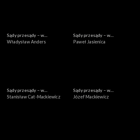
Sądy przesądy – w
Sądy przesądy – w
powiększeniu
Władysław Anders
powiększeniu
Paweł Jasienica
Sądy przesądy – w
Sądy przesądy – w
powiększeniu
Stanisław Cat-Mackiewicz
powiększeniu
Józef Mackiewicz