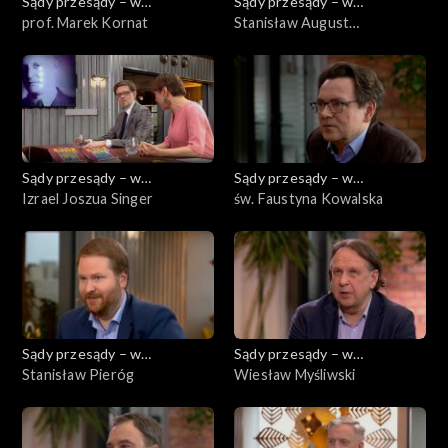
Sądy przesądy – w
Sądy przesądy – w
powiększeniu
prof. Marek Kornat
powiększeniu
Stanisław August
Poniatowski
Sądy przesądy – w
Sądy przesądy – w
powiększeniu
Izrael Joszua Singer
powiększeniu
św. Faustyna Kowalska
Sądy przesądy – w
Sądy przesądy – w
powiększeniu
Stanisław Pieróg
powiększeniu
Wiesław Myśliwski