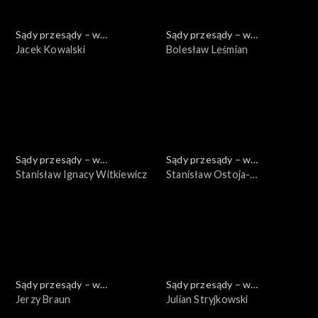
Sądy przesądy – w
Sądy przesądy – w
powiększeniu
Jacek Kowalski
powiększeniu
Bolesław Leśmian
Sądy przesądy – w
Sądy przesądy – w
powiększeniu
Stanisław Ignacy Witkiewicz
powiększeniu
Stanisław Ostoja-
Chrostowski
Sądy przesądy – w
Sądy przesądy – w
powiększeniu
Jerzy Braun
powiększeniu
Julian Stryjkowski