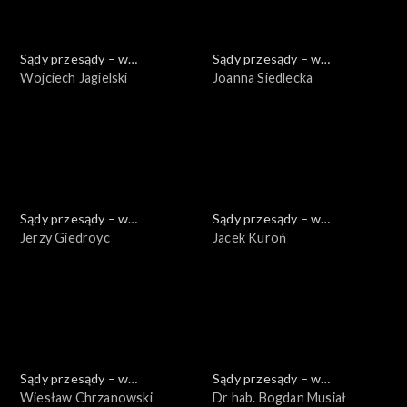
Sądy przesądy – w
Sądy przesądy – w
powiększeniu
Wojciech Jagielski
powiększeniu
Joanna Siedlecka
Sądy przesądy – w
Sądy przesądy – w
powiększeniu
Jerzy Giedroyc
powiększeniu
Jacek Kuroń
Sądy przesądy – w
Sądy przesądy – w
powiększeniu
Wiesław Chrzanowski
powiększeniu
Dr hab. Bogdan Musiał