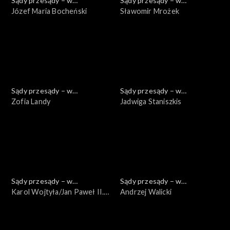
Sądy przesądy – w
Sądy przesądy – w
powiększeniu
Józef Maria Bocheński
powiększeniu
Sławomir Mrożek
Sądy przesądy – w
Sądy przesądy – w
powiększeniu
Zofia Landy
powiększeniu
Jadwiga Staniszkis
Sądy przesądy – w
Sądy przesądy – w
powiększeniu
Karol Wojtyła/Jan Paweł II.
powiększeniu
Andrzej Walicki
Pisarz, który został
papieżem