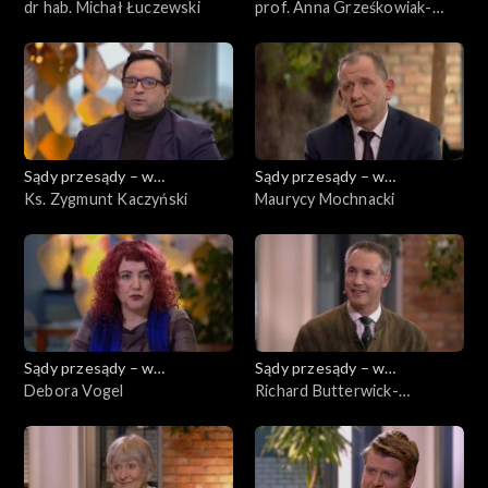
powiększeniu
dr hab. Michał Łuczewski
powiększeniu
prof. Anna Grześkowiak-
Krwawicz
Sądy przesądy – w
Sądy przesądy – w
powiększeniu
Ks. Zygmunt Kaczyński
powiększeniu
Maurycy Mochnacki
Sądy przesądy – w
Sądy przesądy – w
powiększeniu
Debora Vogel
powiększeniu
Richard Butterwick-
Pawlikowski