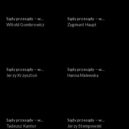
Sądy przesądy – w
Sądy przesądy – w
powiększeniu
Witold Gombrowicz
powiększeniu
Zygmunt Haupt
Sądy przesądy – w
Sądy przesądy – w
powiększeniu
Jerzy Krzysztoń
powiększeniu
Hanna Malewska
Sądy przesądy – w
Sądy przesądy – w
powiększeniu
Tadeusz Kantor
powiększeniu
Jerzy Stempowski