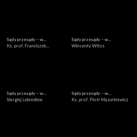
Sądy przesądy – w
Sądy przesądy – w
powiększeniu
Ks. prof. Franciszek
powiększeniu
Wincenty Witos
Longchamps de Bérier
Sądy przesądy – w
Sądy przesądy – w
powiększeniu
Siergiej Lebiediew
powiększeniu
Ks. prof. Piotr Mazurkiewicz