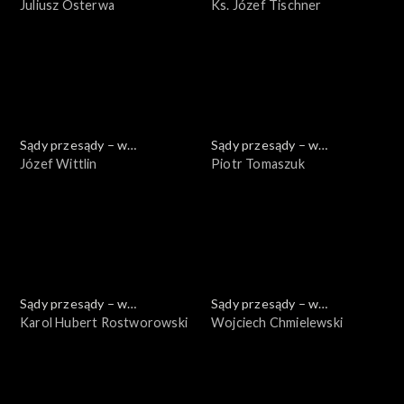
powiększeniu
Juliusz Osterwa
powiększeniu
Ks. Józef Tischner
Sądy przesądy – w
Sądy przesądy – w
powiększeniu
Józef Wittlin
powiększeniu
Piotr Tomaszuk
Sądy przesądy – w
Sądy przesądy – w
powiększeniu
Karol Hubert Rostworowski
powiększeniu
Wojciech Chmielewski