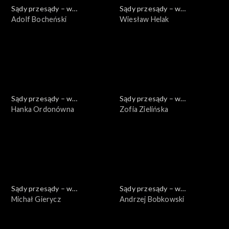
Sądy przesądy – w
Sądy przesądy – w
powiększeniu
Adolf Bocheński
powiększeniu
Wiesław Helak
Sądy przesądy – w
Sądy przesądy – w
powiększeniu
Hanka Ordonówna
powiększeniu
Zofia Zielińska
Sądy przesądy – w
Sądy przesądy – w
powiększeniu
Michał Gierycz
powiększeniu
Andrzej Bobkowski