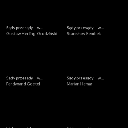
Sądy przesądy – w
Sądy przesądy – w
powiększeniu
Gustaw Herling-Grudziński
powiększeniu
Stanisław Rembek
Sądy przesądy – w
Sądy przesądy – w
powiększeniu
Ferdynand Goetel
powiększeniu
Marian Hemar