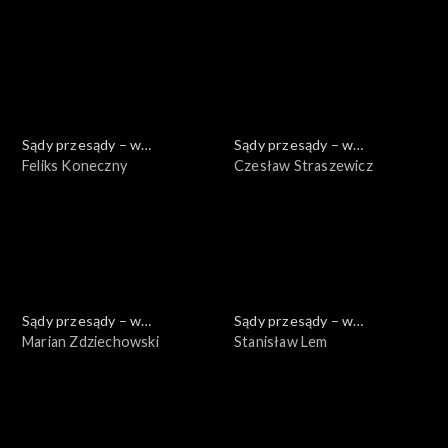
Sądy przesądy – w
Sądy przesądy – w
powiększeniu
Feliks Koneczny
powiększeniu
Czesław Straszewicz
Sądy przesądy – w
Sądy przesądy – w
powiększeniu
Marian Zdziechowski
powiększeniu
Stanisław Lem