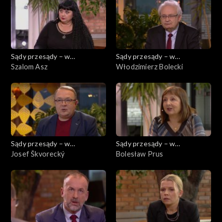
Sądy przesądy – w
Sądy przesądy – w
powiększeniu
Szalom Asz
powiększeniu
Włodzimierz Bolecki
Sądy przesądy – w
Sądy przesądy – w
powiększeniu
Josef Škvorecký
powiększeniu
Bolesław Prus