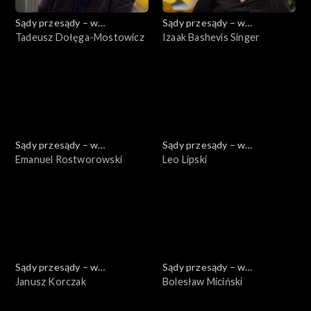
Sądy przesądy – w
Sądy przesądy – w
powiększeniu
Tadeusz Dołęga-Mostowicz
powiększeniu
Izaak Bashevis Singer
Sądy przesądy – w
Sądy przesądy – w
powiększeniu
Emanuel Rostworowski
powiększeniu
Leo Lipski
Sądy przesądy – w
Sądy przesądy – w
powiększeniu
Janusz Korczak
powiększeniu
Bolesław Miciński