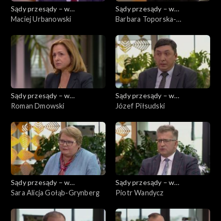
Sądy przesądy – w
Sądy przesądy – w
powiększeniu
Maciej Urbanowski
powiększeniu
Barbara Toporska-
Mackiewicz
Sądy przesądy – w
Sądy przesądy – w
powiększeniu
Roman Dmowski
powiększeniu
Józef Piłsudski
Sądy przesądy – w
Sądy przesądy – w
powiększeniu
Sara Alicja Gołąb-Grynberg
powiększeniu
Piotr Wandycz