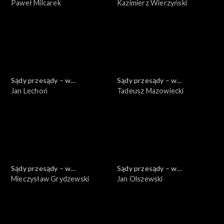
powiększeniu
Paweł Milcarek
powiększeniu
Kazimierz Wierzyński
Sądy przesądy – w
Sądy przesądy – w
powiększeniu
Jan Lechoń
powiększeniu
Tadeusz Mazowiecki
Sądy przesądy – w
Sądy przesądy – w
powiększeniu
Mieczysław Grydzewski
powiększeniu
Jan Olszewski