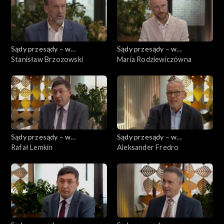
Sądy przesądy – w
Sądy przesądy – w
powiększeniu
Stanisław Brzozowski
powiększeniu
Maria Rodziewiczówna
Sądy przesądy – w
Sądy przesądy – w
powiększeniu
Rafał Lemkin
powiększeniu
Aleksander Fredro