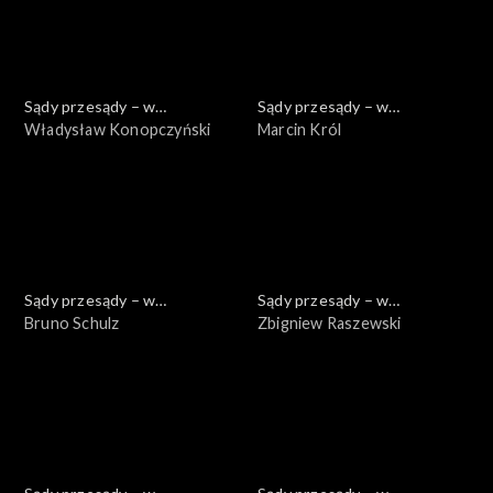
Sądy przesądy – w
Sądy przesądy – w
powiększeniu
Władysław Konopczyński
powiększeniu
Marcin Król
Sądy przesądy – w
Sądy przesądy – w
powiększeniu
Bruno Schulz
powiększeniu
Zbigniew Raszewski