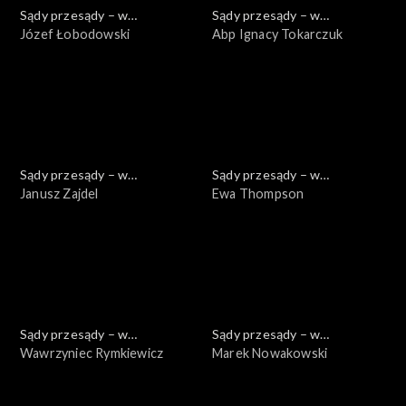
Sądy przesądy – w
Sądy przesądy – w
powiększeniu
Józef Łobodowski
powiększeniu
Abp Ignacy Tokarczuk
Sądy przesądy – w
Sądy przesądy – w
powiększeniu
Janusz Zajdel
powiększeniu
Ewa Thompson
Sądy przesądy – w
Sądy przesądy – w
powiększeniu
Wawrzyniec Rymkiewicz
powiększeniu
Marek Nowakowski