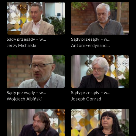
Sądy przesądy – w
Sądy przesądy – w
powiększeniu
Jerzy Michalski
powiększeniu
Antoni Ferdynand
Ossendowski
Sądy przesądy – w
Sądy przesądy – w
powiększeniu
Wojciech Albiński
powiększeniu
Joseph Conrad