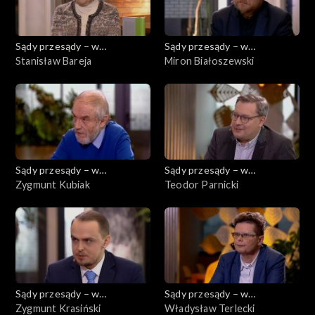
Sądy przesądy – w
Sądy przesądy – w
powiększeniu
Stanisław Bareja
powiększeniu
Miron Białoszewski
Sądy przesądy – w
Sądy przesądy – w
powiększeniu
Zygmunt Kubiak
powiększeniu
Teodor Parnicki
Sądy przesądy – w
Sądy przesądy – w
powiększeniu
Zygmunt Krasiński
powiększeniu
Władysław Terlecki