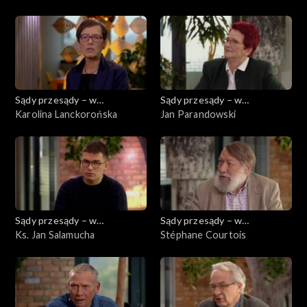
Sądy przesądy – w
Sądy przesądy – w
powiększeniu
Karolina Lanckorońska
powiększeniu
Jan Parandowski
Sądy przesądy – w
Sądy przesądy – w
powiększeniu
Ks. Jan Salamucha
powiększeniu
Stéphane Courtois