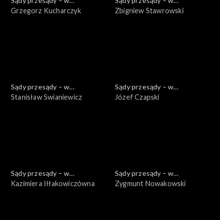
Sądy przesądy – w
Sądy przesądy – w
powiększeniu
Grzegorz Kucharczyk
powiększeniu
Zbigniew Stawrowski
Sądy przesądy – w
Sądy przesądy – w
powiększeniu
Stanisław Swianiewicz
powiększeniu
Józef Czapski
Sądy przesądy – w
Sądy przesądy – w
powiększeniu
Kazimiera Iłłakowiczówna
powiększeniu
Zygmunt Nowakowski