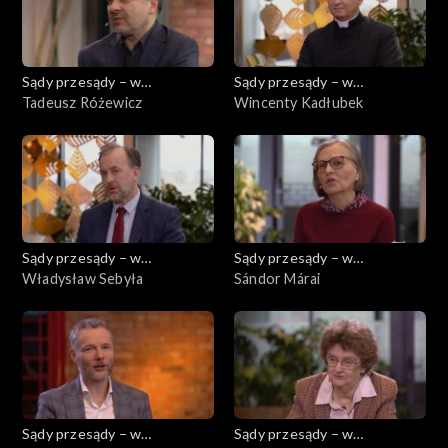
Sądy przesądy – w
Sądy przesądy – w
powiększeniu
Tadeusz Różewicz
powiększeniu
Wincenty Kadłubek
Sądy przesądy – w
Sądy przesądy – w
powiększeniu
Władysław Sebyła
powiększeniu
Sándor Márai
Sądy przesądy – w
Sądy przesądy – w