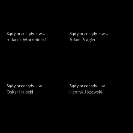
Sądy przesądy – w
Sądy przesądy – w
powiększeniu
o. Jacek Woroniecki
powiększeniu
Adam Pragier
Sądy przesądy – w
Sądy przesądy – w
powiększeniu
Oskar Halecki
powiększeniu
Henryk Józewski