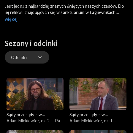
Jest jedną z najbardziej znanych świętych naszych czasów. Do
jej relikwii znajdujących się w sanktuarium w Łagiewnikach
pielgrzymują wierni ze wszystkich kontynentów. Bohaterką
więcej
odcinka jest św. s. Faustyna Kowalska, o której życiu i
krzewieniu kultu Miłosierdzia Bożego opowiedzą goście: dr
Ewa Czaczkowska (UKSW, autorka biografii św. Faustyny) i dr
Sezony i odcinki
Dariusz Karłowicz (filozof, redaktor naczelny „Teologii
Politycznej“).
Odcinki
Odcinki
Sądy przesądy – w
Sądy przesądy – w
powiększeniu
Adam Mickiewicz, cz. 2. – Pan
powiększeniu
Adam Mickiewicz, cz. 1 –
Tadeusz
Dziady