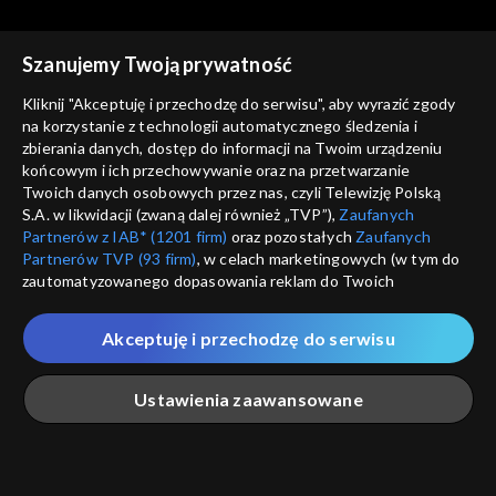
Szanujemy Twoją prywatność
Kliknij "Akceptuję i przechodzę do serwisu", aby wyrazić zgody
na korzystanie z technologii automatycznego śledzenia i
zbierania danych, dostęp do informacji na Twoim urządzeniu
Sądy przesądy – w
Sądy przesądy – w
końcowym i ich przechowywanie oraz na przetwarzanie
powiększeniu
Jarosław Marek Rymkiewicz
powiększeniu
Anna Walentynowicz
Twoich danych osobowych przez nas, czyli Telewizję Polską
S.A. w likwidacji (zwaną dalej również „TVP”),
Zaufanych
Partnerów z IAB* (1201 firm)
oraz pozostałych
Zaufanych
Partnerów TVP (93 firm)
, w celach marketingowych (w tym do
zautomatyzowanego dopasowania reklam do Twoich
zainteresowań i mierzenia ich skuteczności) i pozostałych,
które wskazujemy poniżej, a także zgody na udostępnianie
Akceptuję i przechodzę do serwisu
przez nas identyfikatora PPID do Google.
Sądy przesądy – w
Sądy przesądy – w
powiększeniu
Jacek Gmoch
powiększeniu
Ks. Waldemar Chrostowski
Twoje dane osobowe zbierane podczas odwiedzania przez
Ustawienia zaawansowane
Ciebie naszych
poszczególnych serwisów
zwanych dalej
„Portalem”, w tym informacje zapisywane za pomocą
technologii takich jak: pliki cookie, sygnalizatory WWW lub
innych podobnych technologii umożliwiających świadczenie
Główna
Szukaj
Moja lista
Na żywo
Więcej
dopasowanych i bezpiecznych usług, personalizację treści