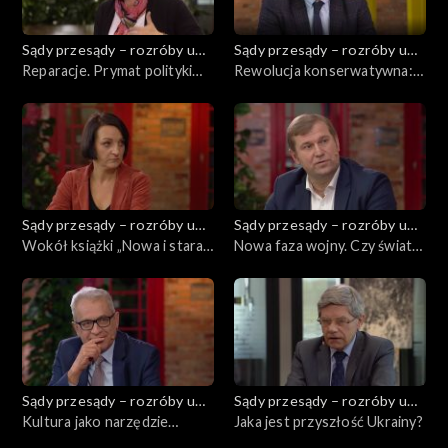
Sądy przesądy – rozróby u
Sądy przesądy – rozróby u
Kuby
Reparacje. Prymat polityki
Kuby
Rewolucja konserwatywna:
czy prawa?
przypadek polski
Sądy przesądy – rozróby u
Sądy przesądy – rozróby u
Kuby
Wokół książki „Nowa i stara
Kuby
Nowa faza wojny. Czy świat
historia” Gertrude
dyskutuje o kształcie
Himmelfarb
porządku
międzynarodowego po
pokonaniu Rosji?
Sądy przesądy – rozróby u
Sądy przesądy – rozróby u
Kuby
Kultura jako narzędzie
Kuby
Jaka jest przyszłość Ukrainy?
kolonialne Rosji