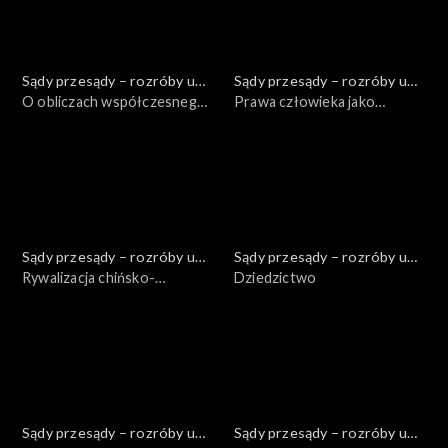
Sądy przesądy – rozróby u
Sądy przesądy – rozróby u
Kuby
O obliczach współczesnego
Kuby
Prawa człowieka jako
feminizmu
dekonstrukcja symboliki
prawno-politycznej
społeczeństwa
ponowoczesnego
Sądy przesądy – rozróby u
Sądy przesądy – rozróby u
Kuby
Rywalizacja chińsko-
Kuby
Dziedzictwo
amerykańska
Sądy przesądy – rozróby u
Sądy przesądy – rozróby u