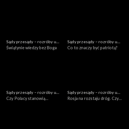
potrzebuje silnych „fabryk
myśli”?
Sądy przesądy – rozróby u
Sądy przesądy – rozróby u
Kuby
Świątynie wiedzy bez Boga
Kuby
Co to znaczy być patriotą?
Sądy przesądy – rozróby u
Sądy przesądy – rozróby u
Kuby
Czy Polacy stanowią
Kuby
Rosja na rozstaju dróg. Czy
wspólnotę?
Federacja Rosyjska wchodzi
w okres wewnętrznej
destabilizacji?