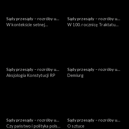
Sądy przesądy – rozróby u
Sądy przesądy – rozróby u
Kuby
W kontekście setnej
Kuby
W 100. rocznicę Traktatu
rocznicy Plebiscytu na
Ryskiego
Górnym Śląsku – Śląsk jako
fenomen geopolityczny
Sądy przesądy – rozróby u
Sądy przesądy – rozróby u
Kuby
Aksjologia Konstytucji RP
Kuby
Demiurg
Sądy przesądy – rozróby u
Sądy przesądy – rozróby u
Kuby
Czy państwo i polityka polska
Kuby
O sztuce