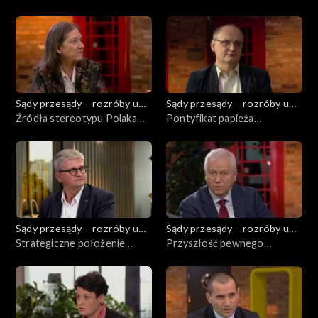
wojna Hollywood przeciwko
politycznego zakończenia
Polsce 1939–1945
wojny na Ukrainie
Sądy przesądy – rozróby u
Sądy przesądy – rozróby u
Kuby
Źródła stereotypu Polaka
Kuby
Pontyfikat papieża
bydlaka w stosunkach
Franciszka – tryumf czy
polsko-żydowskich i
kompromitacja katolicyzmu
amerykańskiej kulturze
postępowego?
popularnej
Sądy przesądy – rozróby u
Sądy przesądy – rozróby u
Kuby
Strategiczne położenie
Kuby
Przyszłość pewnego
Polski. Próba opisu
złudzenia