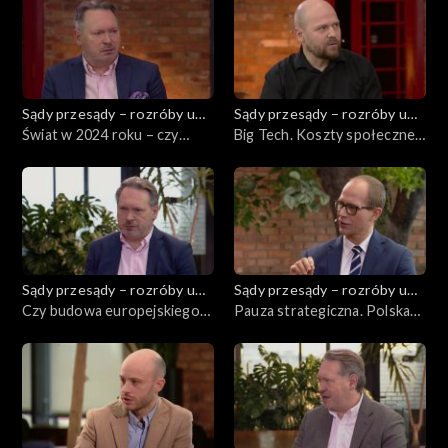
Sądy przesądy – rozróby u
Sądy przesądy – rozróby u
Kuby
Świat w 2024 roku – czy
Kuby
Big Tech. Koszty społeczne,
wyłaniają się kontury
zyski prywatne?
nowego porządku?
Sądy przesądy – rozróby u
Sądy przesądy – rozróby u
Kuby
Czy budowa europejskiego
Kuby
Pauza strategiczna. Polska
państwa federalnego może
wobec ryzyka wojny z Rosją
stanowić korzystną z punktu
widzenia polskiej racji stanu
opcję realną?