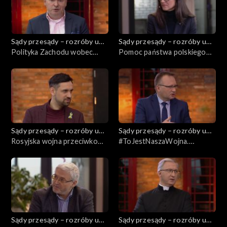
duchownych
Sądy przesądy – rozróby u
Sądy przesądy – rozróby u
Kuby
Polityka Zachodu wobec
Kuby
Pomoc państwa polskiego
Ukrainy. Stan relacji
zagrożonemu dziedzictwu
atlantyckich w kontekście
kulturalnemu Ukrainy
wojny na Ukrainie
Sądy przesądy – rozróby u
Sądy przesądy – rozróby u
Kuby
Rosyjska wojna przeciwko
Kuby
#ToJestNaszaWojna.
dziedzictwu kulturalnemu
Solidarność Polaków i
Ukrainy jako instrument
państwa polskiego z
imperialnej polityki
Ukraińcami
kolonialnej
Sądy przesądy – rozróby u
Sądy przesądy – rozróby u