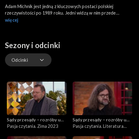
Adam Michnik jest jedną z kluczowych postaci polskiej
rzeczywistości po 1989 roku. Jedni widzą w nim przede
wszystkim bohatera czasu opozycji antykomunistycznej i jedną
więcej
z twarzy pokojowych przemian okrągłostołowych, inni upatrują
w nim natomiast wyrachowanego architekta polskiej sceny
politycznej lat 90., sprawującego „rząd dusz” nad większością
Sezony i odcinki
ówczesnej inteligencji. Czy Romanowi Graczykowi – autorowi
pierwszej biografii Michnika – udała się sztuka rzetelnej
prezentacji i oceny tego bogatego życiorysu? O książce
Odcinki
„Demiurg” wraz z autorem będą dyskutować: prof. Antoni
Dudek, dr Paweł Rojek i prof. Andrzej Zybertowicz.
Odcinki
Sądy przesądy – rozróby u
Sądy przesądy – rozróby u
Kuby
Pasja czytania. Zima 2023
Kuby
Pasja czytania. Literatura
czeska