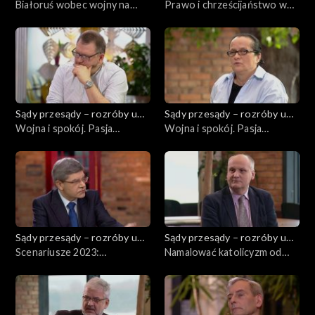
Kuby
Białoruś wobec wojny na
Kuby
Prawo i chrześcijaństwo w
Ukrainie. Scenariusze
Polsce
polityczne
Sądy przesądy – rozróby u
Sądy przesądy – rozróby u
Kuby
Wojna i spokój. Pasja
Kuby
Wojna i spokój. Pasja
czytania, cz. 2
czytania, cz. 1
Sądy przesądy – rozróby u
Sądy przesądy – rozróby u
Kuby
Scenariusze 2023:
Kuby
Namalować katolicyzm od
perspektywa
nowa
geostrategiczna