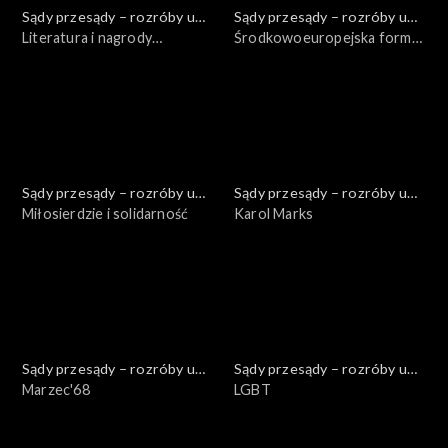
Sądy przesądy – rozróby u
Sądy przesądy – rozróby u
Kuby
Literatura i nagrody
Kuby
Środkowoeuropejska forma
literackie w sezonie
życia
2019/2020
Sądy przesądy – rozróby u
Sądy przesądy – rozróby u
Kuby
Miłosierdzie i solidarność
Kuby
Karol Marks
Sądy przesądy – rozróby u
Sądy przesądy – rozróby u
Kuby
Marzec'68
Kuby
LGBT