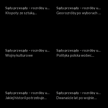
Sądy przesądy – rozróby u
Sądy przesądy – rozróby u
Kuby
Kłopoty ze sztuką
Kuby
Georozróby po wyborach w
współczesną – Richard
USA
Demarco
Sądy przesądy – rozróby u
Sądy przesądy – rozróby u
Kuby
Wojny kulturowe
Kuby
Polityka polska wobec
sekularyzacji
Sądy przesądy – rozróby u
Sądy przesądy – rozróby u
Kuby
Jakiej historii potrzebuje
Kuby
Dwanaście lat po wojnie
Unia Europejska?
rosyjsko-gruzińskiej. Czy
Turcja realizuje przesłanie