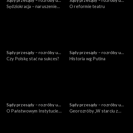
Sądy przesądy – rozróby u
Sądy przesądy – rozróby u
Kuby
Sędziokracja – naruszenie
Kuby
O reformie teatru
trójpodziału władzy
Sądy przesądy – rozróby u
Sądy przesądy – rozróby u
Kuby
Czy Polskę stać na sukces?
Kuby
Historia wg Putina
Sądy przesądy – rozróby u
Sądy przesądy – rozróby u
Kuby
O Państwowym Instytucie
Kuby
Georozróby „W starciu z
Wydawniczym
Lewiatanem”