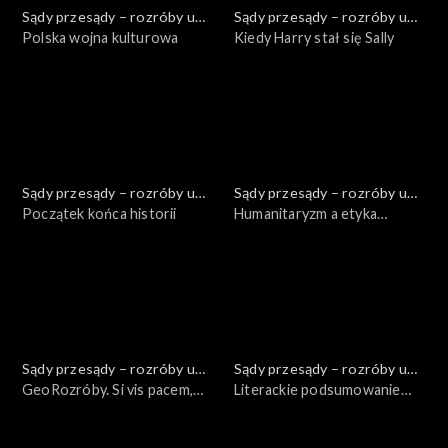
Sądy przesądy – rozróby u
Sądy przesądy – rozróby u
Kuby
Polska wojna kulturowa
Kuby
Kiedy Harry stał się Sally
Sądy przesądy – rozróby u
Sądy przesądy – rozróby u
Kuby
Początek końca historii
Kuby
Humanitaryzm a etyka
chrześcijańska
Sądy przesądy – rozróby u
Sądy przesądy – rozróby u
Kuby
GeoRozróby. Si vis pacem,
Kuby
Literackie podsumowanie
para bellum. Czy Polska
2021 roku
powinna być gotowa do