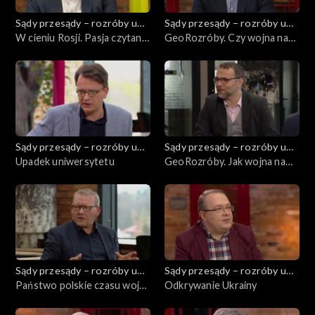
Sądy przesądy – rozróby u
Sądy przesądy – rozróby u
Kuby
W cieniu Rosji. Pasja czytania
Kuby
GeoRozróby. Czy wojna na
latem 2022 roku
Ukrainie przyspieszy zmiany
w Unii Europejskiej?
Sądy przesądy – rozróby u
Sądy przesądy – rozróby u
Kuby
Upadek uniwersytetu
Kuby
GeoRozróby. Jak wojna na
Ukrainie wpłynie światowy
układ sił?
Sądy przesądy – rozróby u
Sądy przesądy – rozróby u
Kuby
Państwo polskie czasu wojny
Kuby
Odkrywanie Ukrainy
wobec zagłady ludności
żydowskiej