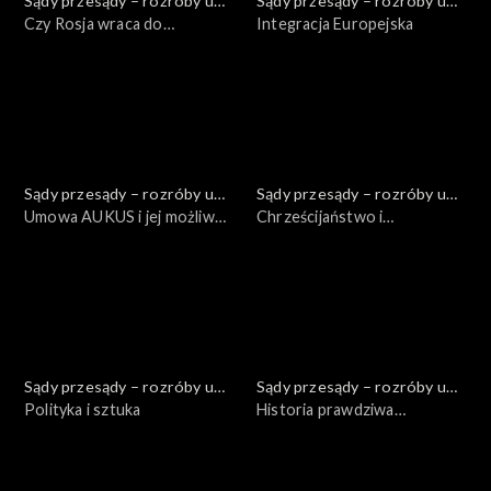
Sądy przesądy – rozróby u
Sądy przesądy – rozróby u
Kuby
Czy Rosja wraca do
Kuby
Integracja Europejska
europejskiej polityki?
Sądy przesądy – rozróby u
Sądy przesądy – rozróby u
Kuby
Umowa AUKUS i jej możliwe
Kuby
Chrześcijaństwo i
konsekwencje
demokracja A.D. 2021
Sądy przesądy – rozróby u
Sądy przesądy – rozróby u
Kuby
Polityka i sztuka
Kuby
Historia prawdziwa
mistrzynią realistycznej
polityki