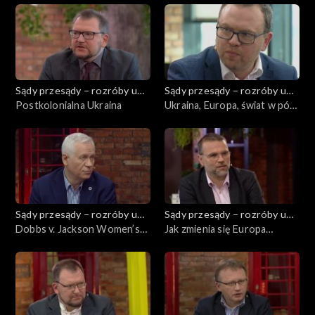
Sądy przesądy – rozróby u
Sądy przesądy – rozróby u
Kuby
Postkolonialna Ukraina
Kuby
Ukraina, Europa, świat w pół
roku po wybuchu wojny na
Ukrainie. Próba
podsumowania
Sądy przesądy – rozróby u
Sądy przesądy – rozróby u
Kuby
Dobbs v. Jackson Women’s
Kuby
Jak zmienia się Europa
Health Organization.
Środkowa w wyniku wojny na
Problem granic
Ukrainie?
sędziowskiego aktywizmu
orzeczniczego