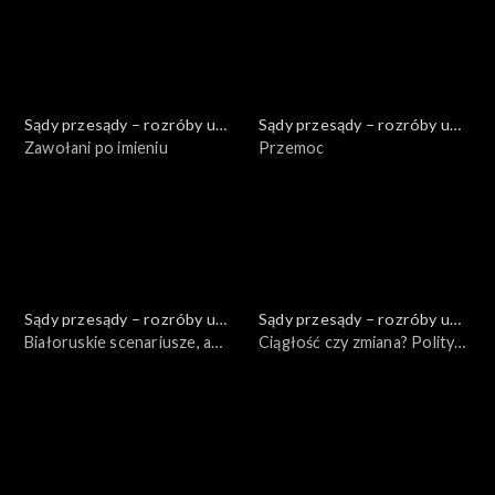
Lecha Kaczyńskiego?
Sądy przesądy – rozróby u
Sądy przesądy – rozróby u
Kuby
Zawołani po imieniu
Kuby
Przemoc
Sądy przesądy – rozróby u
Sądy przesądy – rozróby u
Kuby
Białoruskie scenariusze, a
Kuby
Ciągłość czy zmiana? Polityka
polityka Polski
kolektywnego Zachodu
wobec Rosji