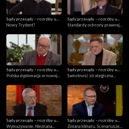
Sądy przesądy – rozróby u
Sądy przesądy – rozróby u
Kuby
Nowy Trydent?
Kuby
Standardy ochrony prawnej
chrześcijan przed
dyskryminacją i nietolerancją
w zachodnich liberalnych
demokracjach
Sądy przesądy – rozróby u
Sądy przesądy – rozróby u
Kuby
Polska dyplomacja w nowej
Kuby
Samotność strategiczna
epoce
Polski
Sądy przesądy – rozróby u
Sądy przesądy – rozróby u
Kuby
Wymazywanie. Nieznana
Kuby
Zmiana klimatu. Scenariusze