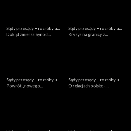
wojny?
Sądy przesądy – rozróby u
Sądy przesądy – rozróby u
Kuby
Dokąd zmierza Synod
Kuby
Kryzys na granicy z
Kościoła Katolickiego?
Białorusią
Sądy przesądy – rozróby u
Sądy przesądy – rozróby u
Kuby
Powrót „nowego
Kuby
O relacjach polsko-
wspaniałego świata” w epoce
żydowskich
postnowoczesności