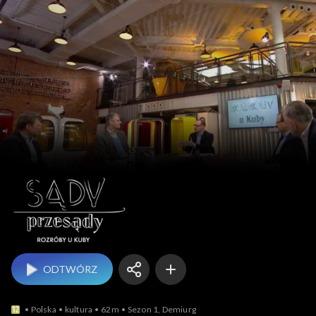
Sądy przesądy – 
ODTWÓRZ
Polska
kultura
62m
Sezon 1, Demiurg