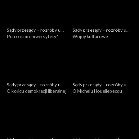
Sądy przesądy – rozróby u
Sądy przesądy – rozróby u
Kuby
Po co nam uniwersytety?
Kuby
Wojny kulturowe
Sądy przesądy – rozróby u
Sądy przesądy – rozróby u
Kuby
O końcu demokracji liberalnej
Kuby
O Michelu Houellebecqu