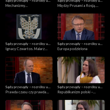
Sądy przesądy – rozróby u
Sądy przesądy – rozróby u
Kuby
Mechanizmy
Kuby
Między Prusami a Rosją.
niesuwerenności. Na drodze
Metoda polityczna
do pierwszego rozbioru
Stanisława Augusta
Sądy przesądy – rozróby u
Sądy przesądy – rozróby u
Kuby
Ignacy Czwartos. Malarz
Kuby
Europa podzielona
klęczał, jak malował
Sądy przesądy – rozróby u
Sądy przesądy – rozróby u
Kuby
Prawda czasu czy prawda
Kuby
Republikanizm polski –
ekranu? Karol Wojtyła – Jan
dawniej i dziś
Paweł II a zjawisko
tuszowania pedofilii wśród