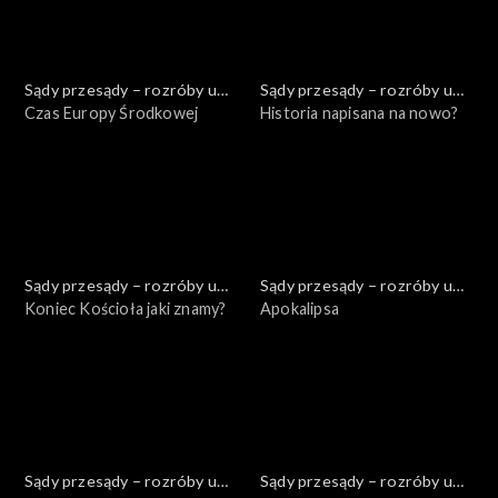
Sądy przesądy – rozróby u
Sądy przesądy – rozróby u
Kuby
Czas Europy Środkowej
Kuby
Historia napisana na nowo?
Sądy przesądy – rozróby u
Sądy przesądy – rozróby u
Kuby
Koniec Kościoła jaki znamy?
Kuby
Apokalipsa
Sądy przesądy – rozróby u
Sądy przesądy – rozróby u