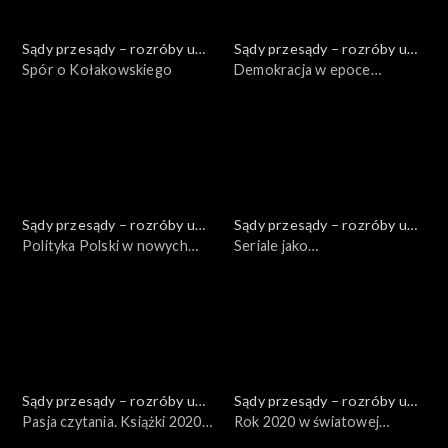
Sądy przesądy – rozróby u
Sądy przesądy – rozróby u
Kuby
Spór o Kołakowskiego
Kuby
Demokracja w epoce
postpiśmiennej
Sądy przesądy – rozróby u
Sądy przesądy – rozróby u
Kuby
Polityka Polski w nowych
Kuby
Seriale jako
realiach międzynarodowych
najpowszechniejsza forma
odbioru kultury
Sądy przesądy – rozróby u
Sądy przesądy – rozróby u
Kuby
Pasja czytania. Książki 2020
Kuby
Rok 2020 w światowej
roku
polityce. Podsumowania i