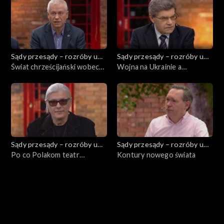
Sądy przesądy – rozróby u
Sądy przesądy – rozróby u
Kuby
Świat chrześcijański wobec
Kuby
Wojna na Ukrainie a
wojny na Ukrainie
rywalizacja amerykańsko-
chińska
Sądy przesądy – rozróby u
Sądy przesądy – rozróby u
Kuby
Po co Polakom teatr
Kuby
Kontury nowego świata
narodowy?