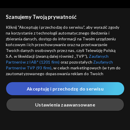
Polska powinna mieć Plan B?
Szanujemy Twoją prywatność
Kliknij "Akceptuję i przechodzę do serwisu", aby wyrazić zgody
na korzystanie z technologii automatycznego śledzenia i
zbierania danych, dostęp do informacji na Twoim urządzeniu
Sądy przesądy – rozróby u
Sądy przesądy – rozróby u
końcowym i ich przechowywanie oraz na przetwarzanie
Kuby
Sztuka religijna
Kuby
Rocznica 4 czerwca
Twoich danych osobowych przez nas, czyli Telewizję Polską
S.A. w likwidacji (zwaną dalej również „TVP”),
Zaufanych
Partnerów z IAB* (1201 firm)
oraz pozostałych
Zaufanych
Partnerów TVP (93 firm)
, w celach marketingowych (w tym do
zautomatyzowanego dopasowania reklam do Twoich
zainteresowań i mierzenia ich skuteczności) i pozostałych,
które wskazujemy poniżej, a także zgody na udostępnianie
Akceptuję i przechodzę do serwisu
przez nas identyfikatora PPID do Google.
Sądy przesądy – rozróby u
Sądy przesądy – rozróby u
Kuby
Polska modernizacja
Kuby
Geopolityka
Twoje dane osobowe zbierane podczas odwiedzania przez
Ustawienia zaawansowane
Ciebie naszych
poszczególnych serwisów
zwanych dalej
„Portalem”, w tym informacje zapisywane za pomocą
technologii takich jak: pliki cookie, sygnalizatory WWW lub
innych podobnych technologii umożliwiających świadczenie
Główna
Szukaj
Moja lista
Na żywo
Więcej
dopasowanych i bezpiecznych usług, personalizację treści