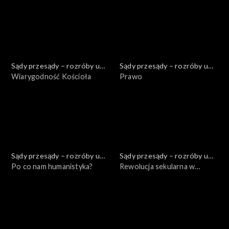
prognozy na rok 2021
Sądy przesądy – rozróby u
Sądy przesądy – rozróby u
Kuby
Wiarygodność Kościoła
Kuby
Prawo
Sądy przesądy – rozróby u
Sądy przesądy – rozróby u
Kuby
Po co nam humanistyka?
Kuby
Rewolucja sekularna w
Polsce