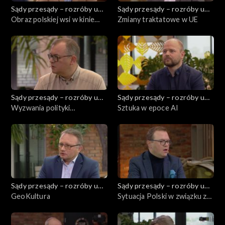
Sądy przesądy – rozróby u
Sądy przesądy – rozróby u
Kuby
Obraz polskiej wsi w kinie
Kuby
Zmiany traktatowe w UE
najnowszym
Sądy przesądy – rozróby u
Sądy przesądy – rozróby u
Kuby
Wyzwania polityki
Kuby
Sztuka w epoce AI
klimatycznej Unii Europejskiej
Sądy przesądy – rozróby u
Sądy przesądy – rozróby u
Kuby
GeoKultura
Kuby
Sytuacja Polski w związku z
przedłużająca się wojna na
Ukrainie