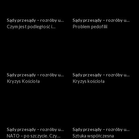
Sądy przesądy – rozróby u
Sądy przesądy – rozróby u
Kuby
Czym jest podległość i
Kuby
Problem pedofilii
niepodległość?
Sądy przesądy – rozróby u
Sądy przesądy – rozróby u
Kuby
Kryzys Kościoła
Kuby
Kryzys kościoła
Sądy przesądy – rozróby u
Sądy przesądy – rozróby u
Kuby
NATO – po szczycie. Czy
Kuby
Sztuka współczesna