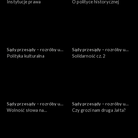
Kuby
Instytucje prawa
Kuby
O polityce historycznej
Sądy przesądy – rozróby u
Sądy przesądy – rozróby u
Kuby
Polityka kulturalna
Kuby
Solidarność cz. 2
Sądy przesądy – rozróby u
Sądy przesądy – rozróby u
Kuby
Wolność słowa na
Kuby
Czy grozi nam druga Jałta?
uniwersytecie