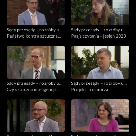
Sądy przesądy – rozróby u
Sądy przesądy – rozróby u
Kuby
Państwo kontra sztuczna
Kuby
Pasja czytania – jesień 2023
inteligencja
Sądy przesądy – rozróby u
Sądy przesądy – rozróby u
Kuby
Czy sztuczna inteligencja
Kuby
Projekt Trójmorza
zagraża światu?