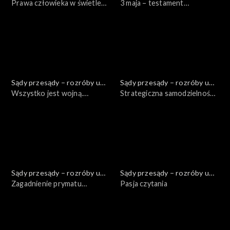
Kuby
Prawa człowieka w świetle
Kuby
3 maja – testament
Konstytucji RP
Rzeczypospolitej Obojga
Narodów
Sądy przesądy – rozróby u
Sądy przesądy – rozróby u
Kuby
Wszystko jest wojną.
Kuby
Strategiczna samodzielność
Rosyjska kultura
Europy – konieczność,
strategiczna
zagrożenie, a może szansa?
Sądy przesądy – rozróby u
Sądy przesądy – rozróby u
Kuby
Zagadnienie prymatu
Kuby
Pasja czytania
konstytucji nad prawem UE w
świetle Traktatu akcesyjnego
i Traktatu z Lizbony