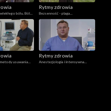
rowia
Rytmy zdrowia
wlekłego bólu. Bóle
Bezsenność - plaga
współczesności
rowia
Rytmy zdrowia
metody usuwania
Anestezjologia i intensywna
terapia