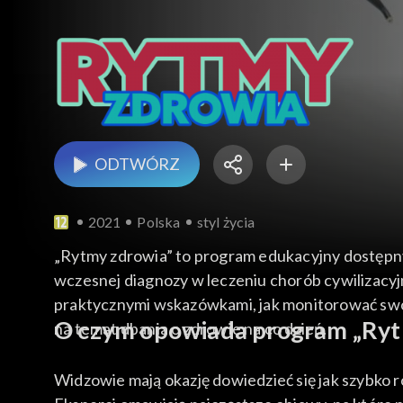
ODTWÓRZ
2021
Polska
styl życia
„Rytmy zdrowia” to program edukacyjny dostępny
wczesnej diagnozy w leczeniu chorób cywilizacyjn
praktycznymi wskazówkami, jak monitorować swój
O czym opowiada program „Ryt
na temat dbania o zdrowie na co dzień.
Widzowie mają okazję dowiedzieć się jak szybko