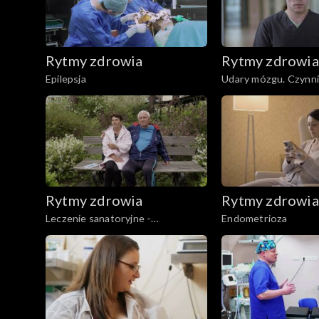
Rytmy zdrowia
Rytmy zdrowia
Epilepsja
Udary mózgu. Czynni
udarów
Rytmy zdrowia
Rytmy zdrowia
Leczenie sanatoryjne -
Endometrioza
balneologia. Wieniec Zdrój