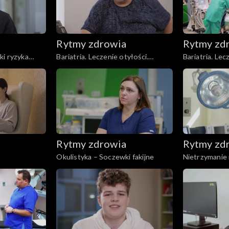
Rytmy zdrowia
Rytmy zd
ki ryzyka
Bariatria. Leczenie otyłości.
Bariatria. Lec
Endoskopowa plastyka żołądka
Rękawowa res
Rytmy zdrowia
Rytmy zd
Okulistyka – Soczewki fakijne
Nietrzymanie 
nerwów krzy