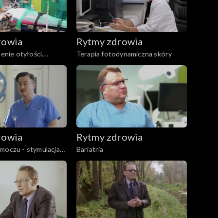
rowia
Rytmy zdrowia
zenie otyłości.
Terapia fotodynamiczna skóry
ekcja żołądka
rowia
Rytmy zdrowia
moczu - stymulacja
Bariatria
żowych