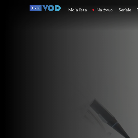
Rytmy zdrowia
Moja lista
Na żywo
Seriale