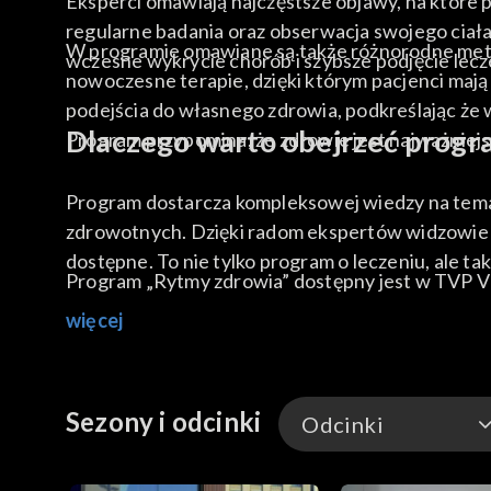
Eksperci omawiają najczęstsze objawy, na które 
regularne badania oraz obserwacja swojego ciał
W programie omawiane są także różnorodne metod
wczesne wykrycie chorób i szybsze podjęcie lecz
nowoczesne terapie, dzięki którym pacjenci mają
podejścia do własnego zdrowia, podkreślając że
Dlaczego warto obejrzeć progr
Program przypomina, że zdrowie jest najważniej
Program dostarcza kompleksowej wiedzy na temat
zdrowotnych. Dzięki radom ekspertów widzowie do
dostępne. To nie tylko program o leczeniu, ale ta
Program „Rytmy zdrowia” dostępny jest w TVP 
więcej
Sezony i odcinki
Odcinki
Odcinki