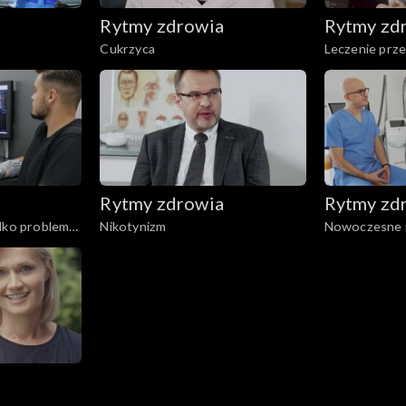
Rytmy zdrowia
Rytmy zd
Cukrzyca
Leczenie prze
krzyżowe
Rytmy zdrowia
Rytmy zd
ylko problem
Nikotynizm
Nowoczesne 
żylaków