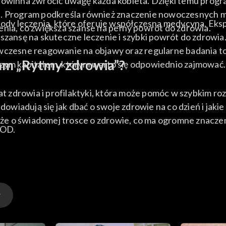
powinna zwrócić uwagę każda kobieta. Dzięki temu progra
a. Program podkreśla również znaczenie nowoczesnych m
y leczenia, które oferuje współczesna medycyna. Eksper
enia, co zwiększa szanse na pełny powrót do zdrowia.
 szansę na skuteczne leczenie i szybki powrót do zdrow
 wczesne reagowanie na objawy oraz regularne badania 
am „Rytmy zdrowia”?
szym kapitałem, którym warto się odpowiednio zajmować.
 zdrowia i profilaktyki, która może pomóc w szybkim r
wiadują się jak dbać o swoje zdrowie na co dzień i jak
kże o świadomej trosce o zdrowie, co ma ogromne znaczeni
VOD.