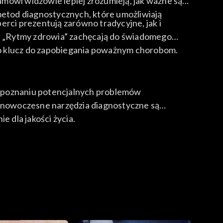
mowi widzowie lepiej zrozumieją, jak ważne są
etod diagnostycznych, które umożliwiają
ci prezentują zarówno tradycyjne, jak i
ia. „Rytmy zdrowia” zachęcają do świadomego
to klucz do zapobiegania poważnym chorobom.
ozpoznaniu potencjalnych problemów
ie nowoczesne narzędzia diagnostyczne są
e dla jakości życia.