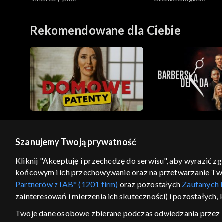
Najnowocześniejsze
leczenia zębów
Rekomendowane dla Ciebie
Szanujemy Twoją prywatność
© 2026 Telewizja Polska S.A. w likwidacji
Kliknij "Akceptuję i przechodzę do serwisu", aby wyrazić z
końcowym i ich przechowywanie oraz na przetwarzanie Twoic
regulamin serwisu
cennik
polityka prywatności
Partnerów z IAB* (1201 firm)
oraz pozostałych
Zaufanych 
GEOLOKALIZA
zainteresowań i mierzenia ich skuteczności) i pozostałych,
ŁĄCZYSZ SIĘ SPOZA PO
Twoje dane osobowe zbierane podczas odwiedzania przez 