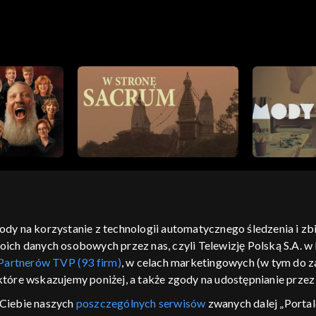
 metody
gody na korzystanie z technologii automatycznego śledzenia i z
h danych osobowych przez nas, czyli Telewizję Polską S.A. w l
moje zgody
pomoc
kontakt
voucher
dostępno
Partnerów TVP (93 firm)
, w celach marketingowych (w tym do
CJA
 które wskazujemy poniżej, a także zgody na udostępnianie prze
LSKI
Ciebie naszych
poszczególnych serwisów
zwanych dalej „Portal