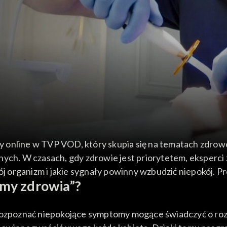
 online w TVP VOD, który skupia się na tematach zdrowot
ych. W czasach, gdy zdrowie jest priorytetem, eksperci z
 organizm i jakie sygnały powinny wzbudzić niepokój. P
my zdrowia”?
 rozpoznać niepokojące symptomy mogące świadczyć o ro