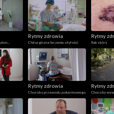
Rytmy zdrowia
Rytmy zd
Balon
Chirurgiczne leczenia otyłości
Rak skóry
Rytmy zdrowia
Rytmy zd
Choroby przewodu pokarmowego
Choroby wyw
palenia tyton