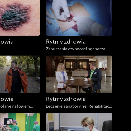
rowia
Rytmy zdrowia
Zaburzenia czynności pęcherza
moczowego
rowia
Rytmy zdrowia
ołane nałogiem
Leczenie sanatoryjne. Rehabilitacja
iu
pocovidow