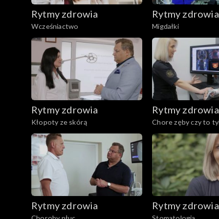
Rytmy zdrowia
Rytmy zdrowia
Wcześniactwo
Migdałki
Rytmy zdrowia
Rytmy zdrowia
Kłopoty ze skórą
Chore zęby czy to t
estetyczny?
Rytmy zdrowia
Rytmy zdrowia
Choroby płuc
Stomatologia.