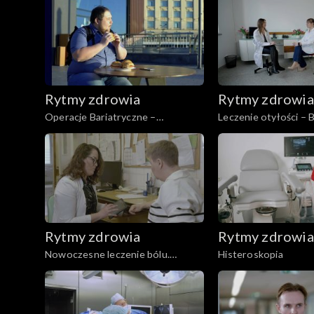
Rytmy zdrowia
Rytmy zdrowia
Operacje Bariatryczne –
Leczenie otyłości – 
przyszłość
kapsułkowy
Rytmy zdrowia
Rytmy zdrowia
Nowoczesne leczenie bólu.
Histeroskopia
Spastyczność mięśni