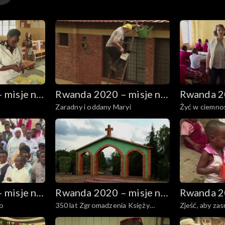
 misje na
Rwanda 2020 – misje na
Rwanda 20
Zaradny i oddany Maryi
Żyć w ciemno
wzgórzach
wzgórzac
 misje na
Rwanda 2020 – misje na
Rwanda 20
o
350 lat Zgromadzenia Księży
Zjeść, aby zas
wzgórzach
wzgórzac
Marianów