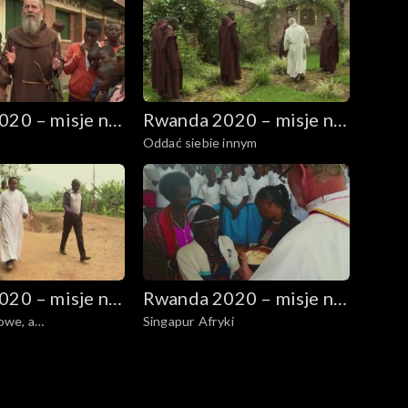
20 – misje na
Rwanda 2020 – misje na
Oddać siebie innym
h
wzgórzach
20 – misje na
Rwanda 2020 – misje na
owe, a
Singapur Afryki
h
wzgórzach
wość