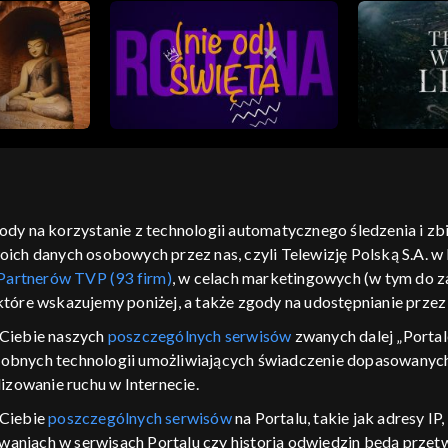
gody na korzystanie z technologii automatycznego śledzenia i z
h danych osobowych przez nas, czyli Telewizję Polską S.A. w l
moje zgody
pomoc
kontakt
voucher
dostępno
Partnerów TVP (93 firm)
, w celach marketingowych (w tym do
CJA
 które wskazujemy poniżej, a także zgody na udostępnianie prze
LSKI
Ciebie naszych
poszczególnych serwisów
zwanych dalej „Portal
dobnych technologii umożliwiających świadczenie dopasowanych i
y Zjednoczone ,
 platformie TVP
izowanie ruchu w Internecie.
awdź, które
 Ciebie
poszczególnych serwisów
na Portalu, takie jak adresy I
zeć.
iwaniach w serwisach Portalu czy historia odwiedzin będą prze