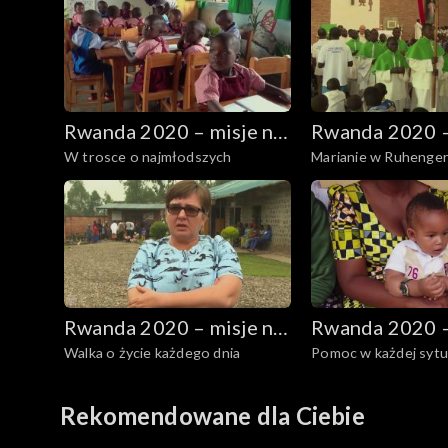
Rwanda 2020 – misje na
Rwanda 2020 –
W trosce o najmłodszych
Marianie w Ruhenger
wzgórzach
wzgórzach
Rwanda 2020 – misje na
Rwanda 2020 –
Walka o życie każdego dnia
Pomoc w każdej sytu
wzgórzach
wzgórzach
Rekomendowane dla Ciebie