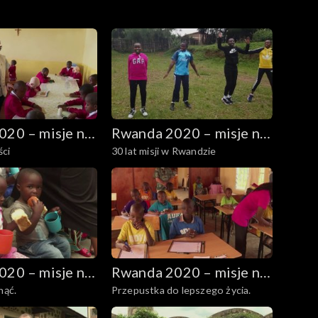
20 – misje na
Rwanda 2020 – misje na
ści
30 lat misji w Rwandzie
h
wzgórzach
20 – misje na
Rwanda 2020 – misje na
nąć.
Przepustka do lepszego życia.
h
wzgórzach