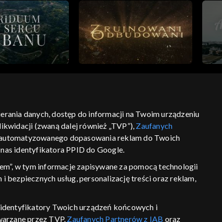
bierania danych, dostęp do informacji na Twoim urządzeniu
ikwidacji (zwaną dalej również „TVP”),
Zaufanych
ść
informacje o dostawcy usług
 zautomatyzowanego dopasowania reklam do Twoich
z nas identyfikatora PPID do Google.
em”, w tym informacje zapisywane za pomocą technologii
 bezpiecznych usług, personalizację treści oraz reklam,
P, identyfikatory Twoich urządzeń końcowych i
twarzane przez TVP,
Zaufanych Partnerów z IAB
oraz