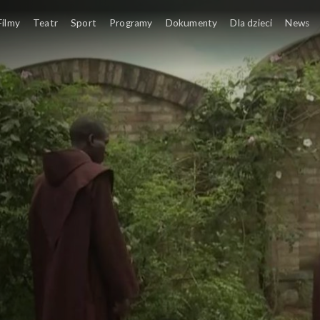
– misje na wzgórzach
Filmy
Teatr
Sport
Programy
Dokumenty
Dla dzieci
News