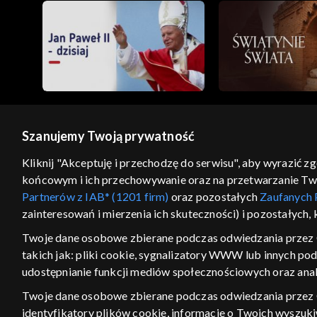
Szanujemy Twoją prywatność
© 2026 Telewizja Polska S.A. w likwidacji
Kliknij "Akceptuję i przechodzę do serwisu", aby wyrazić z
końcowym i ich przechowywanie oraz na przetwarzanie Twoic
regulamin serwisu
cennik
polityka prywatności
Partnerów z IAB* (1201 firm)
oraz pozostałych
Zaufanych 
GEOLOKALIZA
zainteresowań i mierzenia ich skuteczności) i pozostałych,
ŁĄCZYSZ SIĘ SPOZA PO
Twoje dane osobowe zbierane podczas odwiedzania przez 
takich jak: pliki cookie, sygnalizatory WWW lub innych po
Kraj, z którego się łączysz, to Stan
w związku z czym część tytułów na
udostępnianie funkcji mediów społecznościowych oraz anal
VOD może być nieodstępna. Spr
Twoje dane osobowe zbierane podczas odwiedzania przez
materiały możesz obejr
identyfikatory plików cookie, informacje o Twoich wyszuk