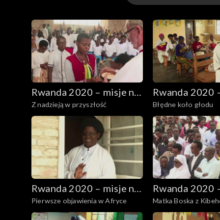
Odcinki
Rwanda 2020 – misje na
Rwanda 2020 –
Z nadzieją w przyszłość
Błędne koło głodu
wzgórzach
wzgórzach
Rwanda 2020 – misje na
Rwanda 2020 –
Pierwsze objawienia w Afryce
Matka Boska z Kibeh
wzgórzach
wzgórzach