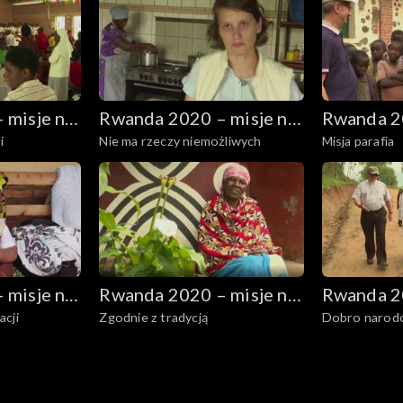
 misje na
Rwanda 2020 – misje na
Rwanda 20
i
Nie ma rzeczy niemożliwych
Misja parafia
wzgórzach
wzgórzac
 misje na
Rwanda 2020 – misje na
Rwanda 20
acji
Zgodnie z tradycją
Dobro narod
wzgórzach
wzgórzac
wielokulturo