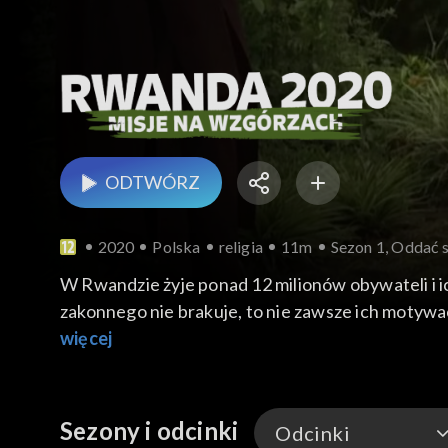
ODTWÓRZ
2020
Polska
religia
11m
Sezon 1, Oddać 
W Rwandzie żyje ponad 12 milionów obywateli i ic
zakonnego nie brakuje, to nie zawsze ich motywa
zadań polskich misjonarzy w tym kraju.
więcej
Sezony i odcinki
Odcinki