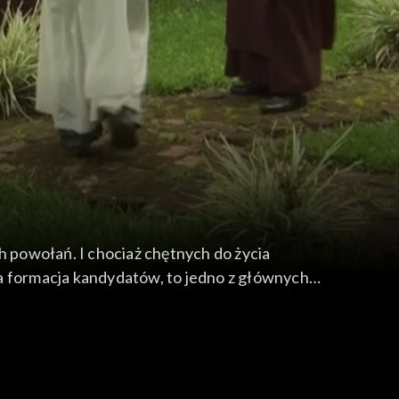
h powołań. I chociaż chętnych do życia
wa formacja kandydatów, to jedno z głównych