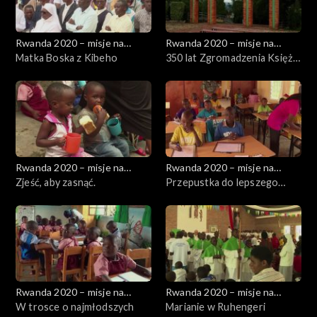
Rwanda 2020 – misje na
Rwanda 2020 – misje na
wzgórzach
Matka Boska z Kibeho
wzgórzach
350 lat Zgromadzenia Księży
Marianów
Rwanda 2020 – misje na
Rwanda 2020 – misje na
wzgórzach
Zjeść, aby zasnąć.
wzgórzach
Przepustka do lepszego
życia.
Rwanda 2020 – misje na
Rwanda 2020 – misje na
wzgórzach
W trosce o najmłodszych
wzgórzach
Marianie w Ruhengeri