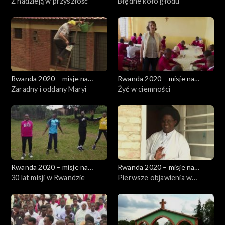
wzgórzach
Z nadzieją w przyszłość
wzgórzach
Błędne koło głodu
Rwanda 2020 – misje na
Rwanda 2020 – misje na
wzgórzach
Zaradny i oddany Maryi
wzgórzach
Żyć w ciemności
Rwanda 2020 – misje na
Rwanda 2020 – misje na
wzgórzach
30 lat misji w Rwandzie
wzgórzach
Pierwsze objawienia w
Afryce