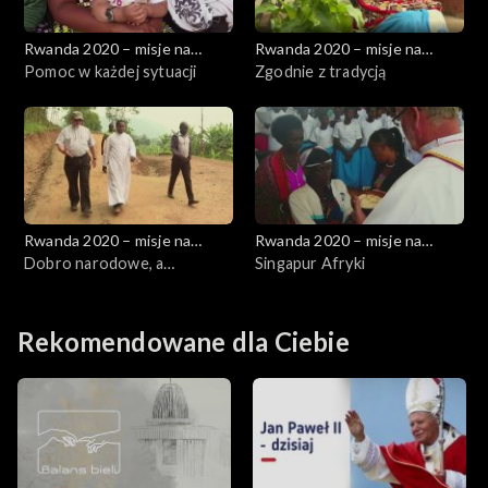
Rwanda 2020 – misje na
Rwanda 2020 – misje na
wzgórzach
Pomoc w każdej sytuacji
wzgórzach
Zgodnie z tradycją
Rwanda 2020 – misje na
Rwanda 2020 – misje na
wzgórzach
Dobro narodowe, a
wzgórzach
Singapur Afryki
wielokulturowość
Rekomendowane dla Ciebie