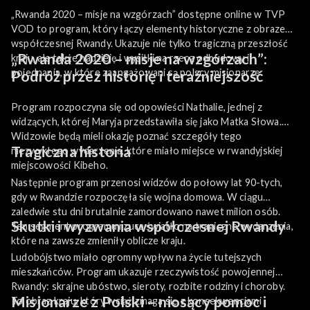
„Rwanda 2020 – misje na wzgórzach” dostępne online w TVP
VOD to program, który łączy elementy historyczne z obrazem
współczesnej Rwandy. Ukazuje nie tylko tragiczną przeszłość
„Rwanda 2020 – misje na wzgórzach”:
kraju, ale także nadzieję i wysiłki na rzecz odbudowy i
pojednania, w które zaangażowani są polscy misjonarze.
Podróż przez historię i teraźniejszość
Program rozpoczyna się od opowieści Nathalie, jednej z
widzących, której Maryja przedstawiła się jako Matka Słowa.
Widzowie będą mieli okazję poznać szczegóły tego
Tragiczna historia
niezwykłego wydarzenia, które miało miejsce w rwandyjskiej
miejscowości Kibeho.
Następnie program przenosi widzów do połowy lat 90-tych,
gdy w Rwandzie rozpoczęła się wojna domowa. W ciągu
zaledwie stu dni brutalnie zamordowano nawet milion osób.
Skutki i wyzwania współczesnej Rwandy
Ten segment programu rzuca światło na tragiczne wydarzenia,
które na zawsze zmieniły oblicze kraju.
Ludobójstwo miało ogromny wpływ na życie tutejszych
mieszkańców. Program ukazuje rzeczywistość powojennej
Rwandy: skrajne ubóstwo, sieroty, rozbite rodziny i choroby.
Misjonarze z Polski – niosący pomoc i
To obraz kraju, który wciąż zmaga się z konsekwencjami