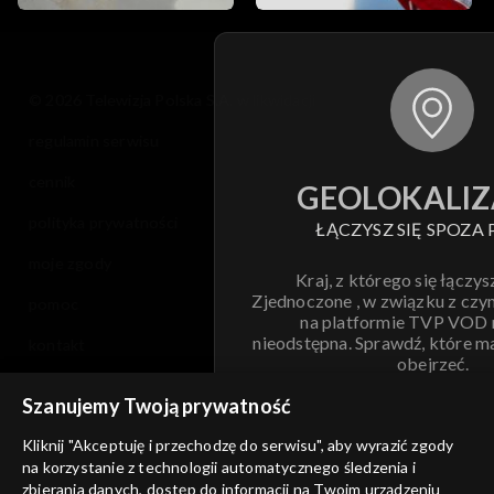
© 2026 Telewizja Polska S.A. w likwidacji
regulamin serwisu
cennik
GEOLOKALIZ
polityka prywatności
ŁĄCZYSZ SIĘ SPOZA 
moje zgody
Kraj, z którego się łączys
Zjednoczone , w związku z czy
pomoc
na platformie TVP VOD
nieodstępna. Sprawdź, które m
kontakt
obejrzeć.
voucher
Szanujemy Twoją prywatność
Nie pokazuj pon
dostępność
Kliknij "Akceptuję i przechodzę do serwisu", aby wyrazić zgody
na korzystanie z technologii automatycznego śledzenia i
informacje o dostawcy usług
ANULUJ
SP
zbierania danych, dostęp do informacji na Twoim urządzeniu