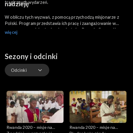
tragicznych wydarzeń.
nadzieję
W obliczu tych wyzwań, z pomocą przychodzą misjonarze z
Polski. Program przedstawia ich pracę i zaangażowanie w
poprawę warunków życia mieszkańców Rwandy. Szczególną
więcej
uwagę poświęca się największemu wyzwaniu, przed którym
stanęli misjonarze: pomocy w uzdrowieniu relacji pomiędzy
podzielonymi plemionami Hutu i Tutsi.
Sezony i odcinki
Odcinki
Odcinki
Rwanda 2020 – misje na
Rwanda 2020 – misje na