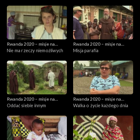
Rwanda 2020 – misje na
Rwanda 2020 – misje na
wzgórzach
Nie ma rzeczy niemożliwych
wzgórzach
Misja parafia
Rwanda 2020 – misje na
Rwanda 2020 – misje na
wzgórzach
Oddać siebie innym
wzgórzach
Walka o życie każdego dnia