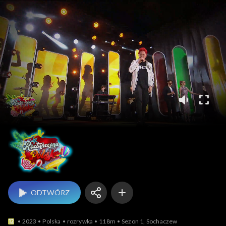
Roztańczo
ODTWÓRZ
2023
Polska
rozrywka
118m
Sezon 1, Sochaczew