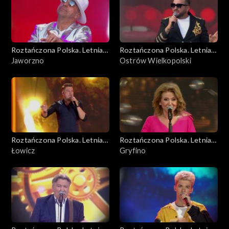
Roztańczona Polska. Letnia
Roztańczona Polska. Letnia
trasa TVP3
Jaworzno
trasa TVP3
Ostrów Wielkopolski
Roztańczona Polska. Letnia
Roztańczona Polska. Letnia
trasa TVP3
Łowicz
trasa TVP3
Gryfino