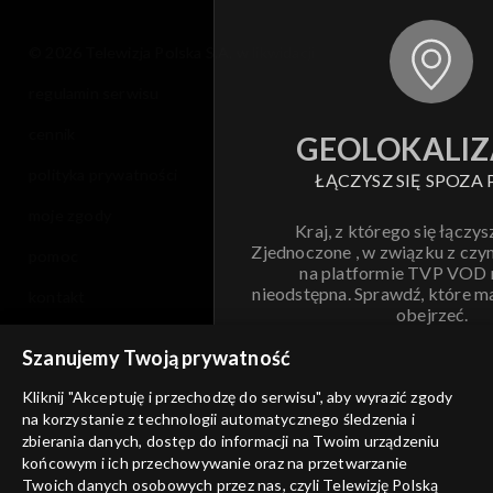
© 2026 Telewizja Polska S.A. w likwidacji
regulamin serwisu
cennik
GEOLOKALIZ
polityka prywatności
ŁĄCZYSZ SIĘ SPOZA 
moje zgody
Kraj, z którego się łączys
Zjednoczone , w związku z czy
pomoc
na platformie TVP VOD
nieodstępna. Sprawdź, które m
kontakt
obejrzeć.
voucher
Szanujemy Twoją prywatność
Nie pokazuj pon
dostępność
Kliknij "Akceptuję i przechodzę do serwisu", aby wyrazić zgody
informacje o dostawcy usług
na korzystanie z technologii automatycznego śledzenia i
ANULUJ
SP
zbierania danych, dostęp do informacji na Twoim urządzeniu
końcowym i ich przechowywanie oraz na przetwarzanie
Twoich danych osobowych przez nas, czyli Telewizję Polską