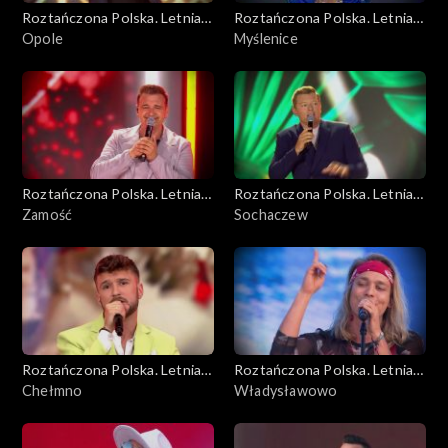
Roztańczona Polska. Letnia
Roztańczona Polska. Letnia
trasa TVP3
Opole
trasa TVP3
Myślenice
Roztańczona Polska. Letnia
Roztańczona Polska. Letnia
trasa TVP3
Zamość
trasa TVP3
Sochaczew
Roztańczona Polska. Letnia
Roztańczona Polska. Letnia
trasa TVP3
Chełmno
trasa TVP3
Władysławowo