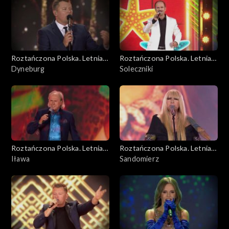
Roztańczona Polska. Letnia
Roztańczona Polska. Letnia
trasa TVP3
Dyneburg
trasa TVP3
Soleczniki
Roztańczona Polska. Letnia
Roztańczona Polska. Letnia
trasa TVP3
Iława
trasa TVP3
Sandomierz