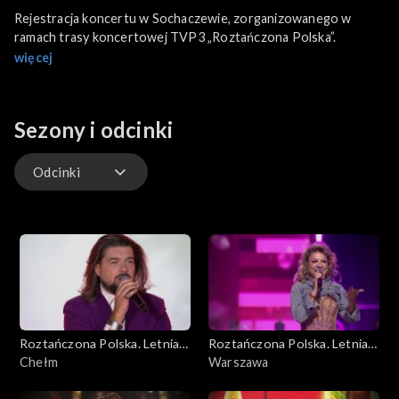
Rejestracja koncertu w Sochaczewie, zorganizowanego w
ramach trasy koncertowej TVP3 „Roztańczona Polska”.
więcej
Sezony i odcinki
Odcinki
Odcinki
Roztańczona Polska. Letnia
Roztańczona Polska. Letnia
trasa TVP3
Chełm
trasa TVP3
Warszawa