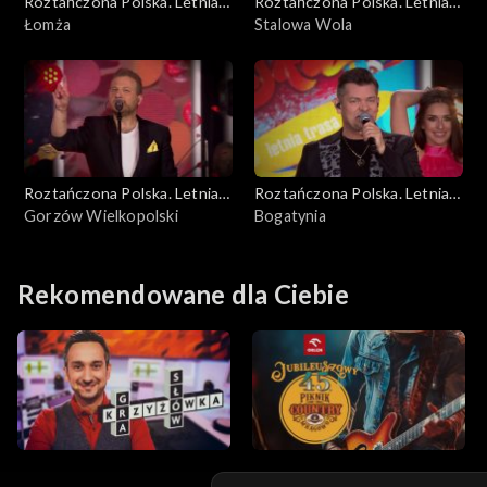
Roztańczona Polska. Letnia
Roztańczona Polska. Letnia
trasa TVP3
Łomża
trasa TVP3
Stalowa Wola
Roztańczona Polska. Letnia
Roztańczona Polska. Letnia
trasa TVP3
Gorzów Wielkopolski
trasa TVP3
Bogatynia
Rekomendowane dla Ciebie