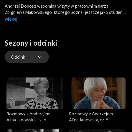
Andrzej Dobosz wspomina wizyty w pracowni malarza
Zbigniewa Makowskiego, którego poznał jeszcze jako student
Uniwersytetu Warszawskiego.
więcej
Sezony i odcinki
Odcinki
Odcinki
Rozmowy z Andrzejem
Rozmowy z Andrzejem
Doboszem
Alina Janowska, cz. 6
Doboszem
Alina Janowska, cz. 5