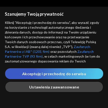
cz. 2
Szanujemy Twoją prywatność
Kliknij "Akceptuję i przechodzę do serwisu", aby wyrazić zgody
na korzystanie z technologii automatycznego śledzenia i
zbierania danych, dostęp do informacji na Twoim urządzeniu
Rozmowy z Andrzejem
Rozmowy z Andrzejem
końcowym i ich przechowywanie oraz na przetwarzanie
Doboszem
Kazimiera Iłłakowiczówna,
Doboszem
Wilam Horzyca
Twoich danych osobowych przez nas, czyli Telewizję Polską
cz. 1
S.A. w likwidacji (zwaną dalej również „TVP”),
Zaufanych
Partnerów z IAB* (1201 firm)
oraz pozostałych
Zaufanych
Partnerów TVP (93 firm)
, w celach marketingowych (w tym do
zautomatyzowanego dopasowania reklam do Twoich
zainteresowań i mierzenia ich skuteczności) i pozostałych,
które wskazujemy poniżej, a także zgody na udostępnianie
Akceptuję i przechodzę do serwisu
przez nas identyfikatora PPID do Google.
Rozmowy z Andrzejem
Rozmowy z Andrzejem
Doboszem
Józef Beck
Doboszem
Kazimierz Junosza-
Twoje dane osobowe zbierane podczas odwiedzania przez
Ustawienia zaawansowane
Stępowski, cz. 2
Ciebie naszych
poszczególnych serwisów
zwanych dalej
„Portalem”, w tym informacje zapisywane za pomocą
technologii takich jak: pliki cookie, sygnalizatory WWW lub
innych podobnych technologii umożliwiających świadczenie
Główna
Szukaj
Moja lista
Na żywo
Więcej
dopasowanych i bezpiecznych usług, personalizację treści