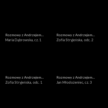
Rozmowy z Andrzejem
Rozmowy z Andrzejem
Doboszem
Maria Dąbrowska, cz. 1
Doboszem
Zofia Stryjeńska, odc. 2
Rozmowy z Andrzejem
Rozmowy z Andrzejem
Doboszem
Zofia Stryjeńska, odc. 1
Doboszem
Jan Młodożeniec, cz. 3