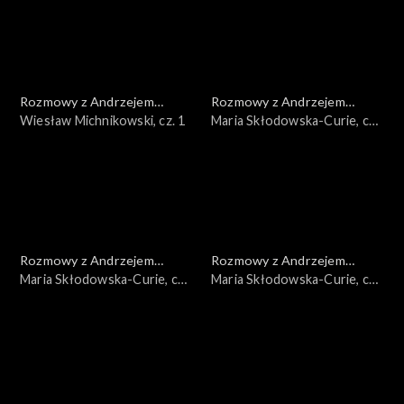
Rozmowy z Andrzejem
Rozmowy z Andrzejem
Doboszem
Wiesław Michnikowski, cz. 1
Doboszem
Maria Skłodowska-Curie, cz.
3
Rozmowy z Andrzejem
Rozmowy z Andrzejem
Doboszem
Maria Skłodowska-Curie, cz.
Doboszem
Maria Skłodowska-Curie, cz.
2
1