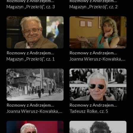
Rozmowy z Andrzejem
Rozmowy z Andrzejem
Doboszem
Magazyn „Przekrój”, cz. 3
Doboszem
Magazyn „Przekrój”, cz. 2
Rozmowy z Andrzejem
Rozmowy z Andrzejem
Doboszem
Magazyn „Przekrój”, cz. 1
Doboszem
Joanna Wierusz-Kowalska,
cz. 2
Rozmowy z Andrzejem
Rozmowy z Andrzejem
Doboszem
Joanna Wierusz-Kowalska,
Doboszem
Tadeusz Rolke, cz. 5
cz. 1