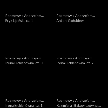
Rozmowy z Andrzejem
Rozmowy z Andrzejem
Doboszem
Eryk Lipiński, cz. 1
Doboszem
Antoni Gołubiew
Rozmowy z Andrzejem
Rozmowy z Andrzejem
Doboszem
Irena Eichlerówna, cz. 3
Doboszem
Irena Eichlerówna, cz. 2
Rozmowy z Andrzejem
Rozmowy z Andrzejem
Doboszem
Irena Eichlerówna, cz. 1
Doboszem
Kazimiera Iłłakowiczówna,