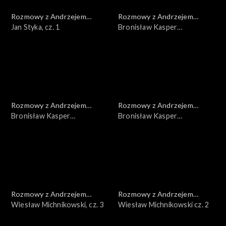
Rozmowy z Andrzejem
Rozmowy z Andrzejem
Doboszem
Jan Styka, cz. 1
Doboszem
Bronisław Kasper
Malinowski, cz. 3
Rozmowy z Andrzejem
Rozmowy z Andrzejem
Doboszem
Bronisław Kasper
Doboszem
Bronisław Kasper
Malinowski, cz. 2
Malinowski, cz. 1
Rozmowy z Andrzejem
Rozmowy z Andrzejem
Doboszem
Wiesław Michnikowski, cz. 3
Doboszem
Wiesław Michnikowski cz. 2