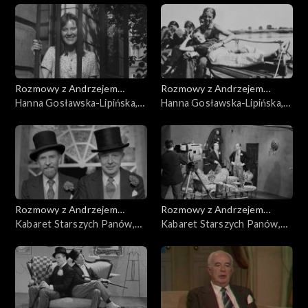
Rozmowy z Andrzejem
Rozmowy z Andrzejem
Doboszem
Hanna Gosławska-Lipińska,
Doboszem
Hanna Gosławska-Lipińska,
cz. 2
cz. 1
Rozmowy z Andrzejem
Rozmowy z Andrzejem
Doboszem
Kabaret Starszych Panów,
Doboszem
Kabaret Starszych Panów,
cz. 5
cz. 4