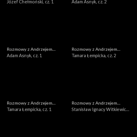
Doboszem
Józef Chełmoński, cz. 1
Doboszem
Adam Asnyk, cz. 2
Rozmowy z Andrzejem
Rozmowy z Andrzejem
Doboszem
Adam Asnyk, cz. 1
Doboszem
Tamara Łempicka, cz. 2
Rozmowy z Andrzejem
Rozmowy z Andrzejem
Doboszem
Tamara Łempicka, cz. 1
Doboszem
Stanisław Ignacy Witkiewicz,
cz. 3