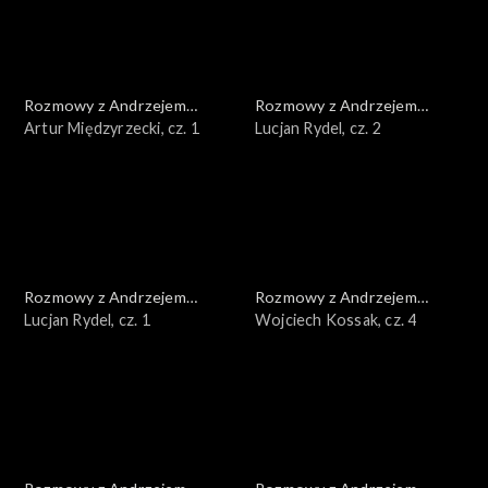
Rozmowy z Andrzejem
Rozmowy z Andrzejem
Doboszem
Artur Międzyrzecki, cz. 1
Doboszem
Lucjan Rydel, cz. 2
Rozmowy z Andrzejem
Rozmowy z Andrzejem
Doboszem
Lucjan Rydel, cz. 1
Doboszem
Wojciech Kossak, cz. 4