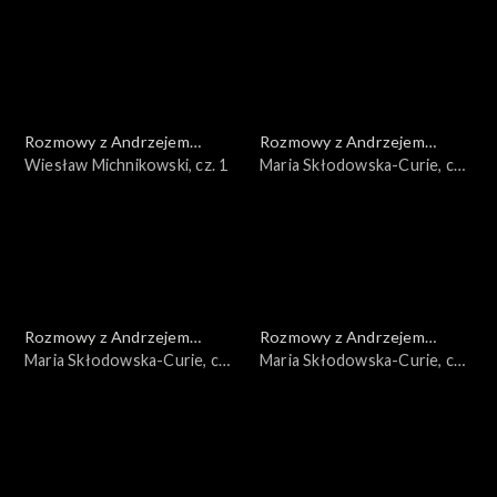
Rozmowy z Andrzejem
Rozmowy z Andrzejem
Doboszem
Wiesław Michnikowski, cz. 1
Doboszem
Maria Skłodowska-Curie, cz.
3
Rozmowy z Andrzejem
Rozmowy z Andrzejem
Doboszem
Maria Skłodowska-Curie, cz.
Doboszem
Maria Skłodowska-Curie, cz.
2
1