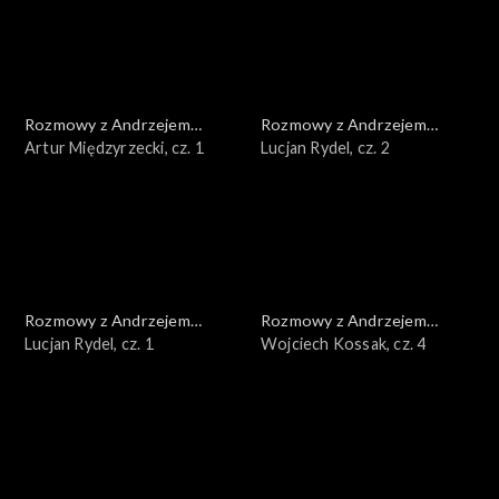
Rozmowy z Andrzejem
Rozmowy z Andrzejem
Doboszem
Artur Międzyrzecki, cz. 1
Doboszem
Lucjan Rydel, cz. 2
Rozmowy z Andrzejem
Rozmowy z Andrzejem
Doboszem
Lucjan Rydel, cz. 1
Doboszem
Wojciech Kossak, cz. 4