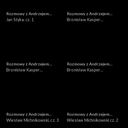
Rozmowy z Andrzejem
Rozmowy z Andrzejem
Doboszem
Jan Styka, cz. 1
Doboszem
Bronisław Kasper
Malinowski, cz. 3
Rozmowy z Andrzejem
Rozmowy z Andrzejem
Doboszem
Bronisław Kasper
Doboszem
Bronisław Kasper
Malinowski, cz. 2
Malinowski, cz. 1
Rozmowy z Andrzejem
Rozmowy z Andrzejem
Doboszem
Wiesław Michnikowski, cz. 3
Doboszem
Wiesław Michnikowski cz. 2