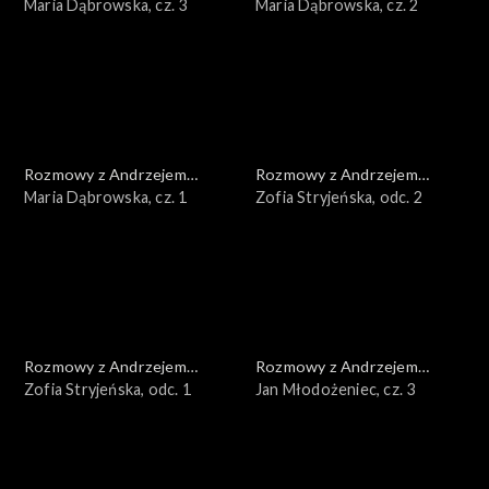
Doboszem
Maria Dąbrowska, cz. 3
Doboszem
Maria Dąbrowska, cz. 2
Rozmowy z Andrzejem
Rozmowy z Andrzejem
Doboszem
Maria Dąbrowska, cz. 1
Doboszem
Zofia Stryjeńska, odc. 2
Rozmowy z Andrzejem
Rozmowy z Andrzejem
Doboszem
Zofia Stryjeńska, odc. 1
Doboszem
Jan Młodożeniec, cz. 3