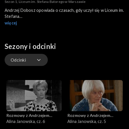
Sezon 1, Liceum im. Stefana Batorego w Warszawie
Andrzej Dobosz opowiada o czasach, gdy uczył się w Liceum im.
Stefana
Batorego w Warszawie.
więcej
Sezony i odcinki
Odcinki
Odcinki
Rozmowy z Andrzejem
Rozmowy z Andrzejem
Doboszem
Alina Janowska, cz. 6
Doboszem
Alina Janowska, cz. 5