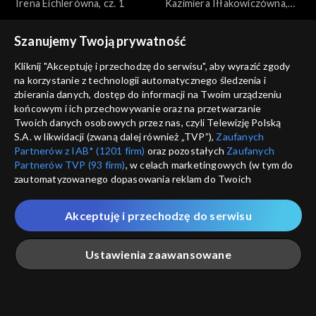
Doboszem
Irena Eichlerówna, cz. 1
Doboszem
Kazimiera Iłłakowiczówna,
cz. 2
Szanujemy Twoją prywatność
Kliknij "Akceptuję i przechodzę do serwisu", aby wyrazić zgody
na korzystanie z technologii automatycznego śledzenia i
zbierania danych, dostęp do informacji na Twoim urządzeniu
końcowym i ich przechowywanie oraz na przetwarzanie
Rozmowy z Andrzejem
Rozmowy z Andrzejem
Twoich danych osobowych przez nas, czyli Telewizję Polską
Doboszem
Kazimiera Iłłakowiczówna,
Doboszem
Wilam Horzyca
S.A. w likwidacji (zwaną dalej również „TVP”),
Zaufanych
cz. 1
Partnerów z IAB* (1201 firm)
oraz pozostałych
Zaufanych
Partnerów TVP (93 firm)
, w celach marketingowych (w tym do
zautomatyzowanego dopasowania reklam do Twoich
zainteresowań i mierzenia ich skuteczności) i pozostałych,
które wskazujemy poniżej, a także zgody na udostępnianie
Akceptuję i przechodzę do serwisu
przez nas identyfikatora PPID do Google.
Rozmowy z Andrzejem
Rozmowy z Andrzejem
Twoje dane osobowe zbierane podczas odwiedzania przez
Doboszem
Józef Beck
Doboszem
Kazimierz Junosza-
Ustawienia zaawansowane
Ciebie naszych
poszczególnych serwisów
zwanych dalej
Stępowski, cz. 2
„Portalem”, w tym informacje zapisywane za pomocą
technologii takich jak: pliki cookie, sygnalizatory WWW lub
innych podobnych technologii umożliwiających świadczenie
Główna
Szukaj
Moja lista
Na żywo
Więcej
dopasowanych i bezpiecznych usług, personalizację treści