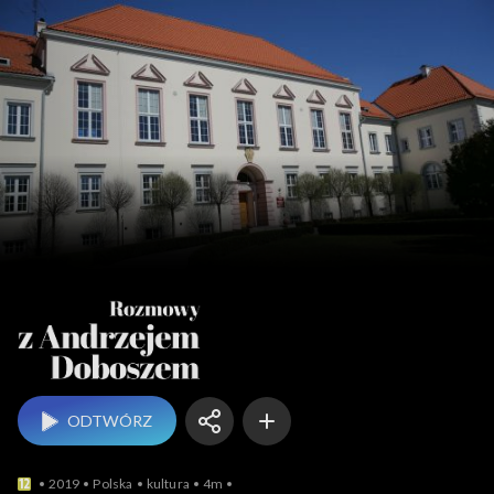
Rozmowy z An
ODTWÓRZ
2019
Polska
kultura
4m