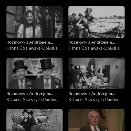
cz. 3
Rozmowy z Andrzejem
Rozmowy z Andrzejem
Doboszem
Hanna Gosławska-Lipińska,
Doboszem
Hanna Gosławska-Lipińska,
cz. 2
cz. 1
Rozmowy z Andrzejem
Rozmowy z Andrzejem
Doboszem
Kabaret Starszych Panów,
Doboszem
Kabaret Starszych Panów,
cz. 5
cz. 4