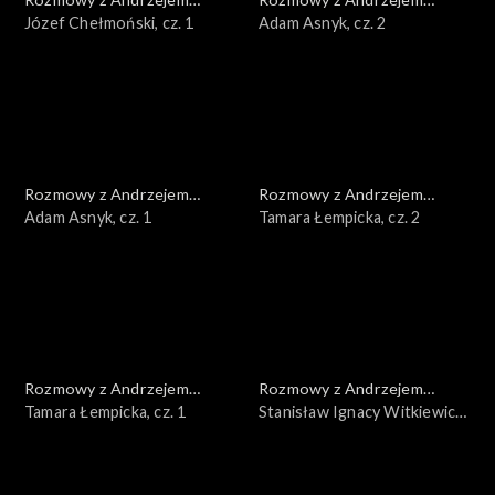
Doboszem
Józef Chełmoński, cz. 1
Doboszem
Adam Asnyk, cz. 2
Rozmowy z Andrzejem
Rozmowy z Andrzejem
Doboszem
Adam Asnyk, cz. 1
Doboszem
Tamara Łempicka, cz. 2
Rozmowy z Andrzejem
Rozmowy z Andrzejem
Doboszem
Tamara Łempicka, cz. 1
Doboszem
Stanisław Ignacy Witkiewicz,
cz. 3