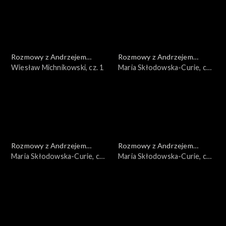
Rozmowy z Andrzejem
Rozmowy z Andrzejem
Doboszem
Wiesław Michnikowski, cz. 1
Doboszem
Maria Skłodowska-Curie, cz.
3
Rozmowy z Andrzejem
Rozmowy z Andrzejem
Doboszem
Maria Skłodowska-Curie, cz.
Doboszem
Maria Skłodowska-Curie, cz.
2
1