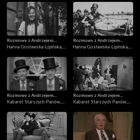
Rozmowy z Andrzejem
Rozmowy z Andrzejem
Doboszem
Hanna Gosławska-Lipińska,
Doboszem
Hanna Gosławska-Lipińska,
cz. 2
cz. 1
Rozmowy z Andrzejem
Rozmowy z Andrzejem
Doboszem
Kabaret Starszych Panów,
Doboszem
Kabaret Starszych Panów,
cz. 5
cz. 4