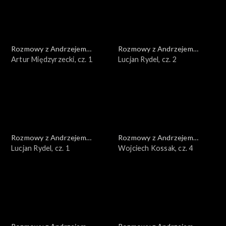
Rozmowy z Andrzejem
Rozmowy z Andrzejem
Doboszem
Artur Międzyrzecki, cz. 1
Doboszem
Lucjan Rydel, cz. 2
Rozmowy z Andrzejem
Rozmowy z Andrzejem
Doboszem
Lucjan Rydel, cz. 1
Doboszem
Wojciech Kossak, cz. 4