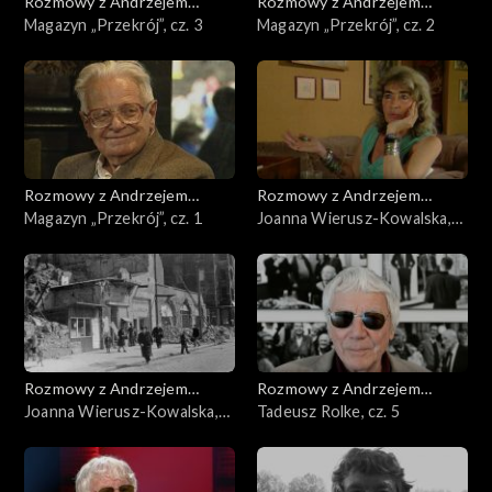
Rozmowy z Andrzejem
Rozmowy z Andrzejem
Doboszem
Magazyn „Przekrój”, cz. 3
Doboszem
Magazyn „Przekrój”, cz. 2
Rozmowy z Andrzejem
Rozmowy z Andrzejem
Doboszem
Magazyn „Przekrój”, cz. 1
Doboszem
Joanna Wierusz-Kowalska,
cz. 2
Rozmowy z Andrzejem
Rozmowy z Andrzejem
Doboszem
Joanna Wierusz-Kowalska,
Doboszem
Tadeusz Rolke, cz. 5
cz. 1