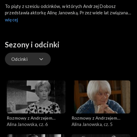
To piąty z sześciu odcinków, w których Andrzej Dobosz
przedstawia aktorkę Alinę Janowską. Przez wiele lat związana
była z telewizją. Występowała w wielu serialach, w tym w
więcej
kultowych. Debiutowała w 1966 roku rolą w „Wojnie domowej”,
potem były jeszcze: „Podróż za jeden uśmiech”, „Lalka”,
„Złotopolscy” czy „Plebania”.
Sezony i odcinki
Odcinki
Odcinki
Rozmowy z Andrzejem
Rozmowy z Andrzejem
Doboszem
Alina Janowska, cz. 6
Doboszem
Alina Janowska, cz. 5