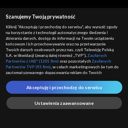
cz. 2
Szanujemy Twoją prywatność
Kliknij "Akceptuję i przechodzę do serwisu", aby wyrazić zgody
na korzystanie z technologii automatycznego śledzenia i
zbierania danych, dostęp do informacji na Twoim urządzeniu
Rozmowy z Andrzejem
Rozmowy z Andrzejem
końcowym i ich przechowywanie oraz na przetwarzanie
Doboszem
Kazimiera Iłłakowiczówna,
Doboszem
Wilam Horzyca
Twoich danych osobowych przez nas, czyli Telewizję Polską
cz. 1
S.A. w likwidacji (zwaną dalej również „TVP”),
Zaufanych
Partnerów z IAB* (1201 firm)
oraz pozostałych
Zaufanych
Partnerów TVP (93 firm)
, w celach marketingowych (w tym do
zautomatyzowanego dopasowania reklam do Twoich
zainteresowań i mierzenia ich skuteczności) i pozostałych,
które wskazujemy poniżej, a także zgody na udostępnianie
Akceptuję i przechodzę do serwisu
przez nas identyfikatora PPID do Google.
Rozmowy z Andrzejem
Rozmowy z Andrzejem
Doboszem
Józef Beck
Doboszem
Kazimierz Junosza-
Twoje dane osobowe zbierane podczas odwiedzania przez
Ustawienia zaawansowane
Stępowski, cz. 2
Ciebie naszych
poszczególnych serwisów
zwanych dalej
„Portalem”, w tym informacje zapisywane za pomocą
technologii takich jak: pliki cookie, sygnalizatory WWW lub
innych podobnych technologii umożliwiających świadczenie
Główna
Szukaj
Moja lista
Na żywo
Więcej
dopasowanych i bezpiecznych usług, personalizację treści