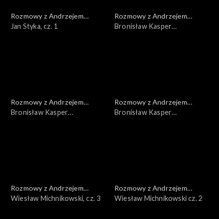
Rozmowy z Andrzejem
Rozmowy z Andrzejem
Doboszem
Jan Styka, cz. 1
Doboszem
Bronisław Kasper
Malinowski, cz. 3
Rozmowy z Andrzejem
Rozmowy z Andrzejem
Doboszem
Bronisław Kasper
Doboszem
Bronisław Kasper
Malinowski, cz. 2
Malinowski, cz. 1
Rozmowy z Andrzejem
Rozmowy z Andrzejem
Doboszem
Wiesław Michnikowski, cz. 3
Doboszem
Wiesław Michnikowski cz. 2