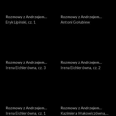
Rozmowy z Andrzejem
Rozmowy z Andrzejem
Doboszem
Eryk Lipiński, cz. 1
Doboszem
Antoni Gołubiew
Rozmowy z Andrzejem
Rozmowy z Andrzejem
Doboszem
Irena Eichlerówna, cz. 3
Doboszem
Irena Eichlerówna, cz. 2
Rozmowy z Andrzejem
Rozmowy z Andrzejem
Doboszem
Irena Eichlerówna, cz. 1
Doboszem
Kazimiera Iłłakowiczówna,