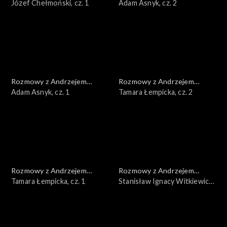
Doboszem
Józef Chełmoński, cz. 1
Doboszem
Adam Asnyk, cz. 2
Rozmowy z Andrzejem
Rozmowy z Andrzejem
Doboszem
Adam Asnyk, cz. 1
Doboszem
Tamara Łempicka, cz. 2
Rozmowy z Andrzejem
Rozmowy z Andrzejem
Doboszem
Tamara Łempicka, cz. 1
Doboszem
Stanisław Ignacy Witkiewicz,
cz. 3