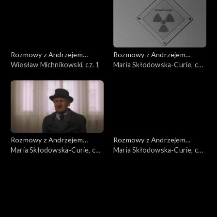
Rozmowy z Andrzejem
Rozmowy z Andrzejem
Doboszem
Wiesław Michnikowski, cz. 1
Doboszem
Maria Skłodowska-Curie, cz.
3
Rozmowy z Andrzejem
Rozmowy z Andrzejem
Doboszem
Maria Skłodowska-Curie, cz.
Doboszem
Maria Skłodowska-Curie, cz.
2
1