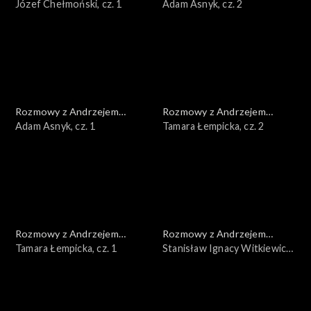
Doboszem
Józef Chełmoński, cz. 1
Doboszem
Adam Asnyk, cz. 2
Rozmowy z Andrzejem
Rozmowy z Andrzejem
Doboszem
Adam Asnyk, cz. 1
Doboszem
Tamara Łempicka, cz. 2
Rozmowy z Andrzejem
Rozmowy z Andrzejem
Doboszem
Tamara Łempicka, cz. 1
Doboszem
Stanisław Ignacy Witkiewicz,
cz. 3