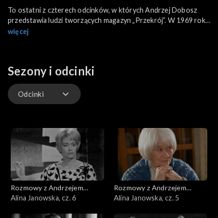
To ostatni z czterech odcinków, w których Andrzej Dobosz
przedstawia ludzi tworzących magazyn „Przekrój”. W 1969 roku
Marian Eile rezygnuje z redagowania pisma i opuszcza kraj, a
więcej
jego miejsce zajmuje Mieczysław Kieta. Jego następnie zastąpił
Mieczysław Czuma, po którym stanowisko redaktora
naczelnego w czasopiśmie pełniło kolejnych kilkanaście osób.
Sezony i odcinki
Odcinki
Odcinki
Rozmowy z Andrzejem
Rozmowy z Andrzejem
Doboszem
Alina Janowska, cz. 6
Doboszem
Alina Janowska, cz. 5