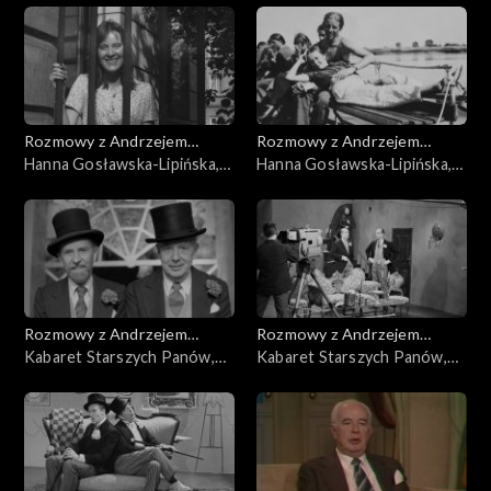
Rozmowy z Andrzejem
Rozmowy z Andrzejem
Doboszem
Hanna Gosławska-Lipińska,
Doboszem
Hanna Gosławska-Lipińska,
cz. 2
cz. 1
Rozmowy z Andrzejem
Rozmowy z Andrzejem
Doboszem
Kabaret Starszych Panów,
Doboszem
Kabaret Starszych Panów,
cz. 5
cz. 4