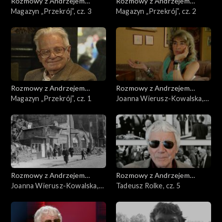
Rozmowy z Andrzejem
Rozmowy z Andrzejem
Doboszem
Magazyn „Przekrój”, cz. 3
Doboszem
Magazyn „Przekrój”, cz. 2
Rozmowy z Andrzejem
Rozmowy z Andrzejem
Doboszem
Magazyn „Przekrój”, cz. 1
Doboszem
Joanna Wierusz-Kowalska,
cz. 2
Rozmowy z Andrzejem
Rozmowy z Andrzejem
Doboszem
Joanna Wierusz-Kowalska,
Doboszem
Tadeusz Rolke, cz. 5
cz. 1