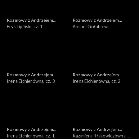
Rozmowy z Andrzejem
Rozmowy z Andrzejem
Doboszem
Eryk Lipiński, cz. 1
Doboszem
Antoni Gołubiew
Rozmowy z Andrzejem
Rozmowy z Andrzejem
Doboszem
Irena Eichlerówna, cz. 3
Doboszem
Irena Eichlerówna, cz. 2
Rozmowy z Andrzejem
Rozmowy z Andrzejem
Doboszem
Irena Eichlerówna, cz. 1
Doboszem
Kazimiera Iłłakowiczówna,