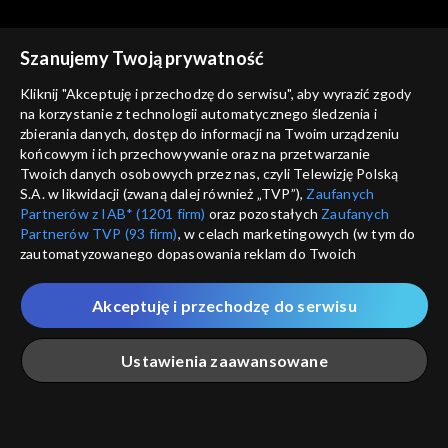
cz. 2
Szanujemy Twoją prywatność
Kliknij "Akceptuję i przechodzę do serwisu", aby wyrazić zgody
na korzystanie z technologii automatycznego śledzenia i
zbierania danych, dostęp do informacji na Twoim urządzeniu
Rozmowy z Andrzejem
Rozmowy z Andrzejem
końcowym i ich przechowywanie oraz na przetwarzanie
Doboszem
Kazimiera Iłłakowiczówna,
Doboszem
Wilam Horzyca
Twoich danych osobowych przez nas, czyli Telewizję Polską
cz. 1
S.A. w likwidacji (zwaną dalej również „TVP”),
Zaufanych
Partnerów z IAB* (1201 firm)
oraz pozostałych
Zaufanych
Partnerów TVP (93 firm)
, w celach marketingowych (w tym do
zautomatyzowanego dopasowania reklam do Twoich
zainteresowań i mierzenia ich skuteczności) i pozostałych,
które wskazujemy poniżej, a także zgody na udostępnianie
Akceptuję i przechodzę do serwisu
przez nas identyfikatora PPID do Google.
Rozmowy z Andrzejem
Rozmowy z Andrzejem
Doboszem
Józef Beck
Doboszem
Kazimierz Junosza-
Twoje dane osobowe zbierane podczas odwiedzania przez
Ustawienia zaawansowane
Stępowski, cz. 2
Ciebie naszych
poszczególnych serwisów
zwanych dalej
„Portalem”, w tym informacje zapisywane za pomocą
technologii takich jak: pliki cookie, sygnalizatory WWW lub
innych podobnych technologii umożliwiających świadczenie
Główna
Szukaj
Moja lista
Na żywo
Więcej
dopasowanych i bezpiecznych usług, personalizację treści