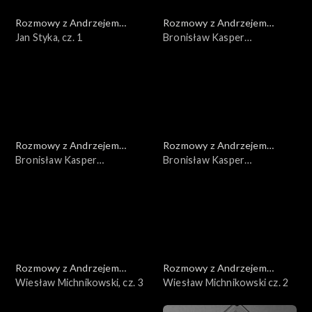
Rozmowy z Andrzejem
Rozmowy z Andrzejem
Doboszem
Jan Styka, cz. 1
Doboszem
Bronisław Kasper
Malinowski, cz. 3
Rozmowy z Andrzejem
Rozmowy z Andrzejem
Doboszem
Bronisław Kasper
Doboszem
Bronisław Kasper
Malinowski, cz. 2
Malinowski, cz. 1
Rozmowy z Andrzejem
Rozmowy z Andrzejem
Doboszem
Wiesław Michnikowski, cz. 3
Doboszem
Wiesław Michnikowski cz. 2