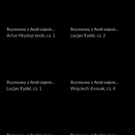
Rozmowy z Andrzejem
Rozmowy z Andrzejem
Doboszem
Artur Międzyrzecki, cz. 1
Doboszem
Lucjan Rydel, cz. 2
Rozmowy z Andrzejem
Rozmowy z Andrzejem
Doboszem
Lucjan Rydel, cz. 1
Doboszem
Wojciech Kossak, cz. 4