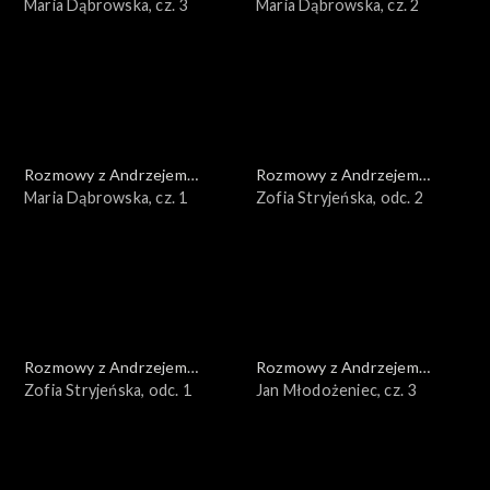
Doboszem
Maria Dąbrowska, cz. 3
Doboszem
Maria Dąbrowska, cz. 2
Rozmowy z Andrzejem
Rozmowy z Andrzejem
Doboszem
Maria Dąbrowska, cz. 1
Doboszem
Zofia Stryjeńska, odc. 2
Rozmowy z Andrzejem
Rozmowy z Andrzejem
Doboszem
Zofia Stryjeńska, odc. 1
Doboszem
Jan Młodożeniec, cz. 3