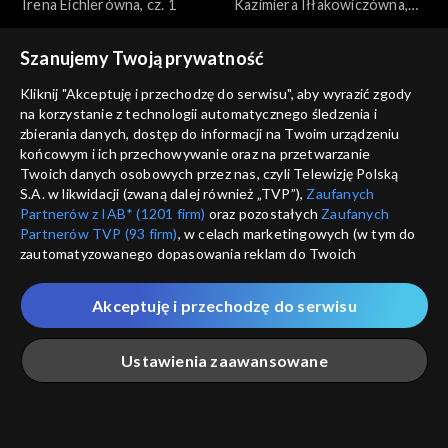
Doboszem
Irena Eichlerówna, cz. 1
Doboszem
Kazimiera Iłłakowiczówna,
cz. 2
Szanujemy Twoją prywatność
Kliknij "Akceptuję i przechodzę do serwisu", aby wyrazić zgody
na korzystanie z technologii automatycznego śledzenia i
zbierania danych, dostęp do informacji na Twoim urządzeniu
końcowym i ich przechowywanie oraz na przetwarzanie
Rozmowy z Andrzejem
Rozmowy z Andrzejem
Twoich danych osobowych przez nas, czyli Telewizję Polską
Doboszem
Kazimiera Iłłakowiczówna,
Doboszem
Wilam Horzyca
S.A. w likwidacji (zwaną dalej również „TVP”),
Zaufanych
cz. 1
Partnerów z IAB* (1201 firm)
oraz pozostałych
Zaufanych
Partnerów TVP (93 firm)
, w celach marketingowych (w tym do
zautomatyzowanego dopasowania reklam do Twoich
zainteresowań i mierzenia ich skuteczności) i pozostałych,
które wskazujemy poniżej, a także zgody na udostępnianie
Akceptuję i przechodzę do serwisu
przez nas identyfikatora PPID do Google.
Rozmowy z Andrzejem
Rozmowy z Andrzejem
Twoje dane osobowe zbierane podczas odwiedzania przez
Doboszem
Józef Beck
Doboszem
Kazimierz Junosza-
Ustawienia zaawansowane
Ciebie naszych
poszczególnych serwisów
zwanych dalej
Stępowski, cz. 2
„Portalem”, w tym informacje zapisywane za pomocą
technologii takich jak: pliki cookie, sygnalizatory WWW lub
innych podobnych technologii umożliwiających świadczenie
Główna
Szukaj
Moja lista
Na żywo
Więcej
dopasowanych i bezpiecznych usług, personalizację treści