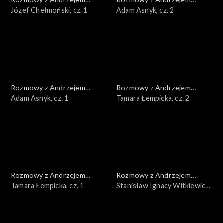
Doboszem
Józef Chełmoński, cz. 1
Doboszem
Adam Asnyk, cz. 2
Rozmowy z Andrzejem
Rozmowy z Andrzejem
Doboszem
Adam Asnyk, cz. 1
Doboszem
Tamara Łempicka, cz. 2
Rozmowy z Andrzejem
Rozmowy z Andrzejem
Doboszem
Tamara Łempicka, cz. 1
Doboszem
Stanisław Ignacy Witkiewicz,
cz. 3