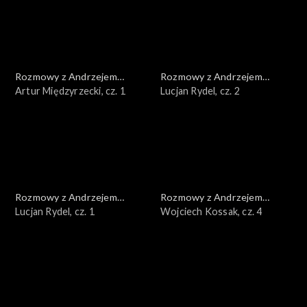
Rozmowy z Andrzejem
Rozmowy z Andrzejem
Doboszem
Artur Międzyrzecki, cz. 1
Doboszem
Lucjan Rydel, cz. 2
Rozmowy z Andrzejem
Rozmowy z Andrzejem
Doboszem
Lucjan Rydel, cz. 1
Doboszem
Wojciech Kossak, cz. 4