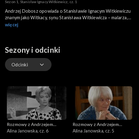
Sezon 1, Stanisław Ignacy Witkiewicz, cz. 1
Andrzej Dobosz opowiada o Stanisławie Ignacym Witkiewiczu
znanym jako Witkacy, synu Stanisława Witkiewicza – malarza,
krytyka sztuki i twórcy oraz popularyzatora zakopiańskiego
więcej
stylu architektonicznego. Urodził się on w Warszawie w roku
1885, w wieku ośmiu lat napisał już kilkanaście małych sztuk,
m.in. Karaluchy czy Menażeria, czyli Wybryk Słonia. Ojciec
Sezony i odcinki
zabierał go w liczne zagraniczne podróże, podczas których
mógł zwiedzać muzea, a gdy był już dorosły, a jego ojciec
poważnie chorował i mieszkał za granicą, wymieniali wspólnie
Odcinki
bardzo obfitą korespondencję.
Odcinki
Rozmowy z Andrzejem
Rozmowy z Andrzejem
Doboszem
Alina Janowska, cz. 6
Doboszem
Alina Janowska, cz. 5