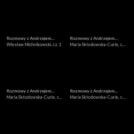
Rozmowy z Andrzejem
Rozmowy z Andrzejem
Doboszem
Wiesław Michnikowski, cz. 1
Doboszem
Maria Skłodowska-Curie, cz.
3
Rozmowy z Andrzejem
Rozmowy z Andrzejem
Doboszem
Maria Skłodowska-Curie, cz.
Doboszem
Maria Skłodowska-Curie, cz.
2
1