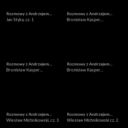
Rozmowy z Andrzejem
Rozmowy z Andrzejem
Doboszem
Jan Styka, cz. 1
Doboszem
Bronisław Kasper
Malinowski, cz. 3
Rozmowy z Andrzejem
Rozmowy z Andrzejem
Doboszem
Bronisław Kasper
Doboszem
Bronisław Kasper
Malinowski, cz. 2
Malinowski, cz. 1
Rozmowy z Andrzejem
Rozmowy z Andrzejem
Doboszem
Wiesław Michnikowski, cz. 3
Doboszem
Wiesław Michnikowski cz. 2