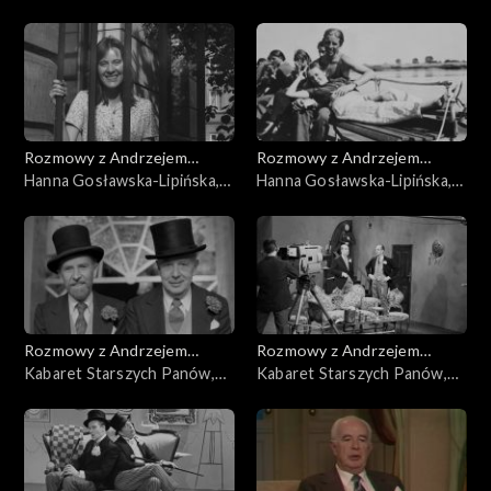
cz. 3
Rozmowy z Andrzejem
Rozmowy z Andrzejem
Doboszem
Hanna Gosławska-Lipińska,
Doboszem
Hanna Gosławska-Lipińska,
cz. 2
cz. 1
Rozmowy z Andrzejem
Rozmowy z Andrzejem
Doboszem
Kabaret Starszych Panów,
Doboszem
Kabaret Starszych Panów,
cz. 5
cz. 4