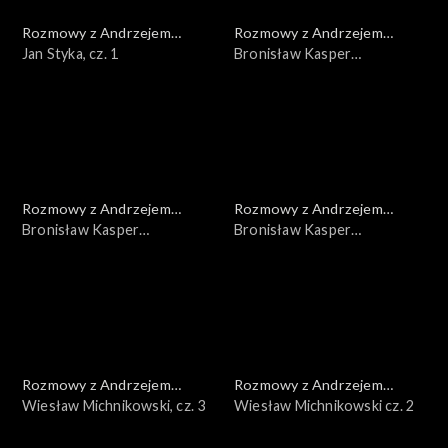
Rozmowy z Andrzejem
Rozmowy z Andrzejem
Doboszem
Jan Styka, cz. 1
Doboszem
Bronisław Kasper
Malinowski, cz. 3
Rozmowy z Andrzejem
Rozmowy z Andrzejem
Doboszem
Bronisław Kasper
Doboszem
Bronisław Kasper
Malinowski, cz. 2
Malinowski, cz. 1
Rozmowy z Andrzejem
Rozmowy z Andrzejem
Doboszem
Wiesław Michnikowski, cz. 3
Doboszem
Wiesław Michnikowski cz. 2