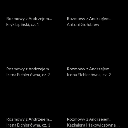
Rozmowy z Andrzejem
Rozmowy z Andrzejem
Doboszem
Eryk Lipiński, cz. 1
Doboszem
Antoni Gołubiew
Rozmowy z Andrzejem
Rozmowy z Andrzejem
Doboszem
Irena Eichlerówna, cz. 3
Doboszem
Irena Eichlerówna, cz. 2
Rozmowy z Andrzejem
Rozmowy z Andrzejem
Doboszem
Irena Eichlerówna, cz. 1
Doboszem
Kazimiera Iłłakowiczówna,