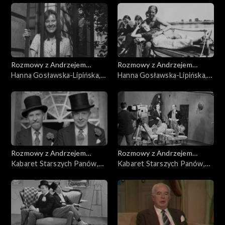
Rozmowy z Andrzejem
Rozmowy z Andrzejem
Doboszem
Hanna Gosławska-Lipińska,
Doboszem
Hanna Gosławska-Lipińska,
cz. 2
cz. 1
Rozmowy z Andrzejem
Rozmowy z Andrzejem
Doboszem
Kabaret Starszych Panów,
Doboszem
Kabaret Starszych Panów,
cz. 5
cz. 4