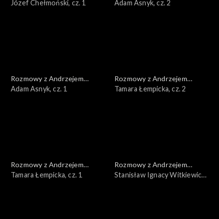
Doboszem
Józef Chełmoński, cz. 1
Doboszem
Adam Asnyk, cz. 2
Rozmowy z Andrzejem
Rozmowy z Andrzejem
Doboszem
Adam Asnyk, cz. 1
Doboszem
Tamara Łempicka, cz. 2
Rozmowy z Andrzejem
Rozmowy z Andrzejem
Doboszem
Tamara Łempicka, cz. 1
Doboszem
Stanisław Ignacy Witkiewicz,
cz. 3