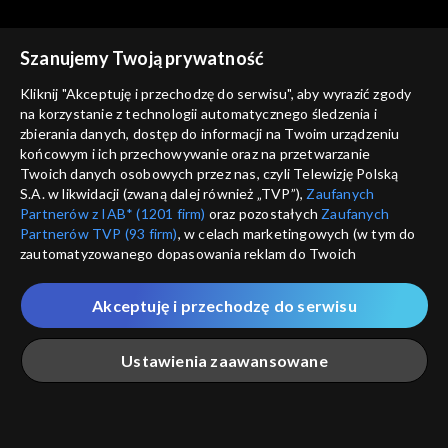
cz. 2
Szanujemy Twoją prywatność
Kliknij "Akceptuję i przechodzę do serwisu", aby wyrazić zgody
na korzystanie z technologii automatycznego śledzenia i
zbierania danych, dostęp do informacji na Twoim urządzeniu
Rozmowy z Andrzejem
Rozmowy z Andrzejem
końcowym i ich przechowywanie oraz na przetwarzanie
Doboszem
Kazimiera Iłłakowiczówna,
Doboszem
Wilam Horzyca
Twoich danych osobowych przez nas, czyli Telewizję Polską
cz. 1
S.A. w likwidacji (zwaną dalej również „TVP”),
Zaufanych
Partnerów z IAB* (1201 firm)
oraz pozostałych
Zaufanych
Partnerów TVP (93 firm)
, w celach marketingowych (w tym do
zautomatyzowanego dopasowania reklam do Twoich
zainteresowań i mierzenia ich skuteczności) i pozostałych,
które wskazujemy poniżej, a także zgody na udostępnianie
Akceptuję i przechodzę do serwisu
przez nas identyfikatora PPID do Google.
Rozmowy z Andrzejem
Rozmowy z Andrzejem
Doboszem
Józef Beck
Doboszem
Kazimierz Junosza-
Twoje dane osobowe zbierane podczas odwiedzania przez
Ustawienia zaawansowane
Stępowski, cz. 2
Ciebie naszych
poszczególnych serwisów
zwanych dalej
„Portalem”, w tym informacje zapisywane za pomocą
technologii takich jak: pliki cookie, sygnalizatory WWW lub
innych podobnych technologii umożliwiających świadczenie
Główna
Szukaj
Moja lista
Na żywo
Więcej
dopasowanych i bezpiecznych usług, personalizację treści