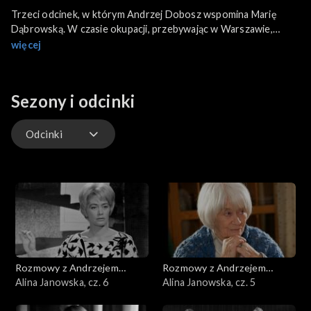
Trzeci odcinek, w którym Andrzej Dobosz wspomina Marię
Dąbrowską. W czasie okupacji, przebywając w Warszawie,
współpracowała z podziemną prasą, po zakończeniu wojny
więcej
dalej związana była z Warszawą, ale przez jakiś czas przebywała
też we Wrocławiu, gdzie w 1948 roku należała do
organizatorów Światowego Kongresu Intelektualistów w
Sezony i odcinki
Obronie Pokoju. W 1955 roku została wyróżniona państwową
nagrodą 1. stopnia, a w 1964 roku opowiedziała się przeciwko
działaniom komunistycznej władzy, podpisując protestacyjny
Odcinki
List 34.
Odcinki
Rozmowy z Andrzejem
Rozmowy z Andrzejem
Doboszem
Alina Janowska, cz. 6
Doboszem
Alina Janowska, cz. 5