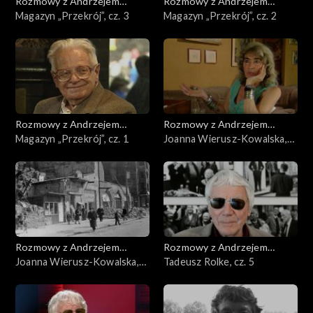
Rozmowy z Andrzejem
Rozmowy z Andrzejem
Doboszem
Magazyn „Przekrój”, cz. 3
Doboszem
Magazyn „Przekrój”, cz. 2
Rozmowy z Andrzejem
Rozmowy z Andrzejem
Doboszem
Magazyn „Przekrój”, cz. 1
Doboszem
Joanna Wierusz-Kowalska,
cz. 2
Rozmowy z Andrzejem
Rozmowy z Andrzejem
Doboszem
Joanna Wierusz-Kowalska,
Doboszem
Tadeusz Rolke, cz. 5
cz. 1