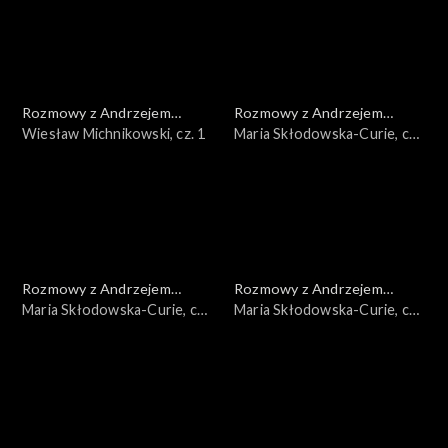
Rozmowy z Andrzejem
Rozmowy z Andrzejem
Doboszem
Wiesław Michnikowski, cz. 1
Doboszem
Maria Skłodowska-Curie, cz.
3
Rozmowy z Andrzejem
Rozmowy z Andrzejem
Doboszem
Maria Skłodowska-Curie, cz.
Doboszem
Maria Skłodowska-Curie, cz.
2
1