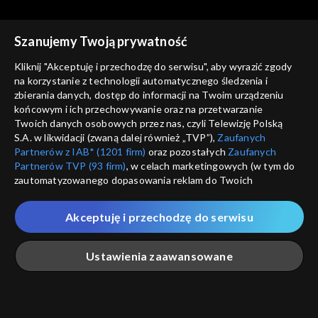
cz. 2
Szanujemy Twoją prywatność
Kliknij "Akceptuję i przechodzę do serwisu", aby wyrazić zgody
na korzystanie z technologii automatycznego śledzenia i
zbierania danych, dostęp do informacji na Twoim urządzeniu
Rozmowy z Andrzejem
Rozmowy z Andrzejem
końcowym i ich przechowywanie oraz na przetwarzanie
Doboszem
Kazimiera Iłłakowiczówna,
Doboszem
Wilam Horzyca
Twoich danych osobowych przez nas, czyli Telewizję Polską
cz. 1
S.A. w likwidacji (zwaną dalej również „TVP”),
Zaufanych
Partnerów z IAB* (1201 firm)
oraz pozostałych
Zaufanych
Partnerów TVP (93 firm)
, w celach marketingowych (w tym do
zautomatyzowanego dopasowania reklam do Twoich
zainteresowań i mierzenia ich skuteczności) i pozostałych,
które wskazujemy poniżej, a także zgody na udostępnianie
Akceptuję i przechodzę do serwisu
przez nas identyfikatora PPID do Google.
Rozmowy z Andrzejem
Rozmowy z Andrzejem
Doboszem
Józef Beck
Doboszem
Kazimierz Junosza-
Twoje dane osobowe zbierane podczas odwiedzania przez
Ustawienia zaawansowane
Stępowski, cz. 2
Ciebie naszych
poszczególnych serwisów
zwanych dalej
„Portalem”, w tym informacje zapisywane za pomocą
technologii takich jak: pliki cookie, sygnalizatory WWW lub
innych podobnych technologii umożliwiających świadczenie
Główna
Szukaj
Moja lista
Na żywo
Więcej
dopasowanych i bezpiecznych usług, personalizację treści