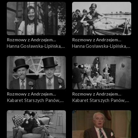
Rozmowy z Andrzejem
Rozmowy z Andrzejem
Doboszem
Hanna Gosławska-Lipińska,
Doboszem
Hanna Gosławska-Lipińska,
cz. 2
cz. 1
Rozmowy z Andrzejem
Rozmowy z Andrzejem
Doboszem
Kabaret Starszych Panów,
Doboszem
Kabaret Starszych Panów,
cz. 5
cz. 4