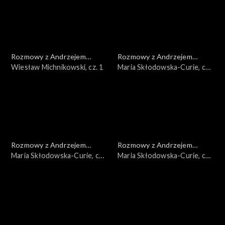
Rozmowy z Andrzejem
Rozmowy z Andrzejem
Doboszem
Wiesław Michnikowski, cz. 1
Doboszem
Maria Skłodowska-Curie, cz.
3
Rozmowy z Andrzejem
Rozmowy z Andrzejem
Doboszem
Maria Skłodowska-Curie, cz.
Doboszem
Maria Skłodowska-Curie, cz.
2
1