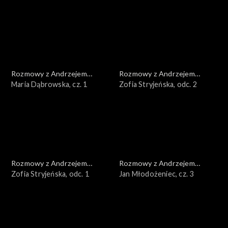
Rozmowy z Andrzejem
Rozmowy z Andrzejem
Doboszem
Maria Dąbrowska, cz. 1
Doboszem
Zofia Stryjeńska, odc. 2
Rozmowy z Andrzejem
Rozmowy z Andrzejem
Doboszem
Zofia Stryjeńska, odc. 1
Doboszem
Jan Młodożeniec, cz. 3