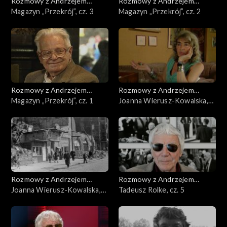
Rozmowy z Andrzejem
Rozmowy z Andrzejem
Doboszem
Magazyn „Przekrój”, cz. 3
Doboszem
Magazyn „Przekrój”, cz. 2
Rozmowy z Andrzejem
Rozmowy z Andrzejem
Doboszem
Magazyn „Przekrój”, cz. 1
Doboszem
Joanna Wierusz-Kowalska,
cz. 2
Rozmowy z Andrzejem
Rozmowy z Andrzejem
Doboszem
Joanna Wierusz-Kowalska,
Doboszem
Tadeusz Rolke, cz. 5
cz. 1