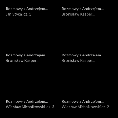
Rozmowy z Andrzejem
Rozmowy z Andrzejem
Doboszem
Jan Styka, cz. 1
Doboszem
Bronisław Kasper
Malinowski, cz. 3
Rozmowy z Andrzejem
Rozmowy z Andrzejem
Doboszem
Bronisław Kasper
Doboszem
Bronisław Kasper
Malinowski, cz. 2
Malinowski, cz. 1
Rozmowy z Andrzejem
Rozmowy z Andrzejem
Doboszem
Wiesław Michnikowski, cz. 3
Doboszem
Wiesław Michnikowski cz. 2