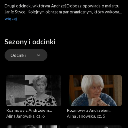
Drugi odcinek, w którym Andrzej Dobosz opowiada o malarzu
Janie Styce. Kolejnym obrazem panoramicznym, który wykonał
była Golgota, znajdująca się współcześnie w Los Angeles w
więcej
Stanach Zjednoczonych. Malował obrazy o tematyce religijnej,
portrety, stworzył obraz Polonia, w swej treści związany z
historią Polski. Jan Styka był postacią postrzeganą
Sezony i odcinki
dwuznacznie, z jednej strony jego twórczość spotykała się z
uznaniem szerokiej publiczności, a z drugiej strony, w prasie czy
w kręgach związanych z Tadeuszem Boy-Żeleńskim szydzono z
Odcinki
jego umiejętności malarskich.
Odcinki
Rozmowy z Andrzejem
Rozmowy z Andrzejem
Doboszem
Alina Janowska, cz. 6
Doboszem
Alina Janowska, cz. 5