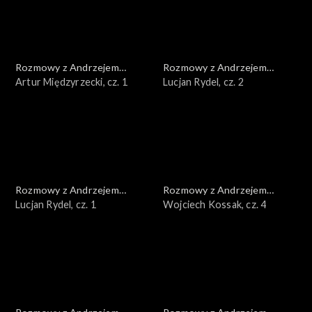
Rozmowy z Andrzejem
Rozmowy z Andrzejem
Doboszem
Artur Międzyrzecki, cz. 1
Doboszem
Lucjan Rydel, cz. 2
Rozmowy z Andrzejem
Rozmowy z Andrzejem
Doboszem
Lucjan Rydel, cz. 1
Doboszem
Wojciech Kossak, cz. 4