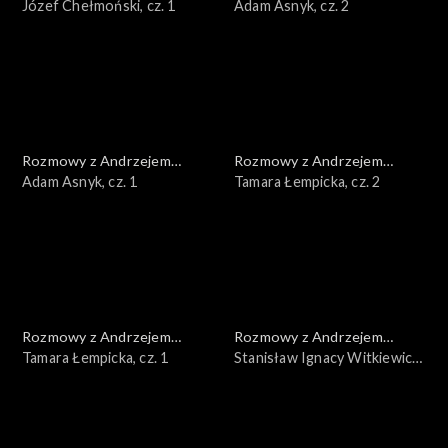
Doboszem
Józef Chełmoński, cz. 1
Doboszem
Adam Asnyk, cz. 2
Rozmowy z Andrzejem
Rozmowy z Andrzejem
Doboszem
Adam Asnyk, cz. 1
Doboszem
Tamara Łempicka, cz. 2
Rozmowy z Andrzejem
Rozmowy z Andrzejem
Doboszem
Tamara Łempicka, cz. 1
Doboszem
Stanisław Ignacy Witkiewicz,
cz. 3