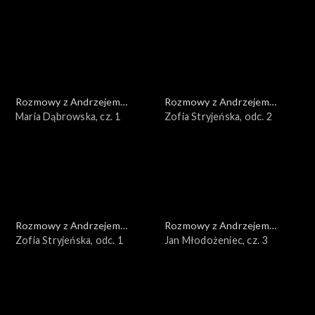
Rozmowy z Andrzejem
Rozmowy z Andrzejem
Doboszem
Maria Dąbrowska, cz. 1
Doboszem
Zofia Stryjeńska, odc. 2
Rozmowy z Andrzejem
Rozmowy z Andrzejem
Doboszem
Zofia Stryjeńska, odc. 1
Doboszem
Jan Młodożeniec, cz. 3