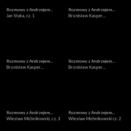
Rozmowy z Andrzejem
Rozmowy z Andrzejem
Doboszem
Jan Styka, cz. 1
Doboszem
Bronisław Kasper
Malinowski, cz. 3
Rozmowy z Andrzejem
Rozmowy z Andrzejem
Doboszem
Bronisław Kasper
Doboszem
Bronisław Kasper
Malinowski, cz. 2
Malinowski, cz. 1
Rozmowy z Andrzejem
Rozmowy z Andrzejem
Doboszem
Wiesław Michnikowski, cz. 3
Doboszem
Wiesław Michnikowski cz. 2