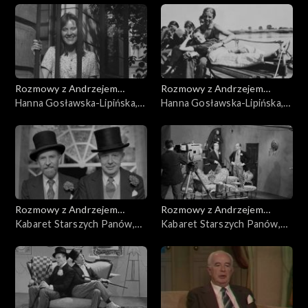
Rozmowy z Andrzejem
Rozmowy z Andrzejem
Doboszem
Hanna Gosławska-Lipińska,
Doboszem
Hanna Gosławska-Lipińska,
cz. 2
cz. 1
Rozmowy z Andrzejem
Rozmowy z Andrzejem
Doboszem
Kabaret Starszych Panów,
Doboszem
Kabaret Starszych Panów,
cz. 5
cz. 4