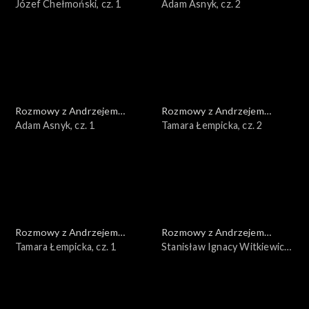
Doboszem
Józef Chełmoński, cz. 1
Doboszem
Adam Asnyk, cz. 2
Rozmowy z Andrzejem
Rozmowy z Andrzejem
Doboszem
Adam Asnyk, cz. 1
Doboszem
Tamara Łempicka, cz. 2
Rozmowy z Andrzejem
Rozmowy z Andrzejem
Doboszem
Tamara Łempicka, cz. 1
Doboszem
Stanisław Ignacy Witkiewicz,
cz. 3