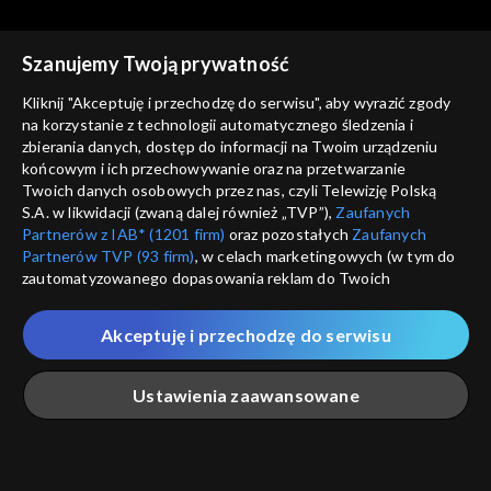
cz. 2
Szanujemy Twoją prywatność
Kliknij "Akceptuję i przechodzę do serwisu", aby wyrazić zgody
na korzystanie z technologii automatycznego śledzenia i
zbierania danych, dostęp do informacji na Twoim urządzeniu
Rozmowy z Andrzejem
Rozmowy z Andrzejem
końcowym i ich przechowywanie oraz na przetwarzanie
Doboszem
Kazimiera Iłłakowiczówna,
Doboszem
Wilam Horzyca
Twoich danych osobowych przez nas, czyli Telewizję Polską
cz. 1
S.A. w likwidacji (zwaną dalej również „TVP”),
Zaufanych
Partnerów z IAB* (1201 firm)
oraz pozostałych
Zaufanych
Partnerów TVP (93 firm)
, w celach marketingowych (w tym do
zautomatyzowanego dopasowania reklam do Twoich
zainteresowań i mierzenia ich skuteczności) i pozostałych,
które wskazujemy poniżej, a także zgody na udostępnianie
Akceptuję i przechodzę do serwisu
przez nas identyfikatora PPID do Google.
Rozmowy z Andrzejem
Rozmowy z Andrzejem
Doboszem
Józef Beck
Doboszem
Kazimierz Junosza-
Twoje dane osobowe zbierane podczas odwiedzania przez
Ustawienia zaawansowane
Stępowski, cz. 2
Ciebie naszych
poszczególnych serwisów
zwanych dalej
„Portalem”, w tym informacje zapisywane za pomocą
technologii takich jak: pliki cookie, sygnalizatory WWW lub
innych podobnych technologii umożliwiających świadczenie
Główna
Szukaj
Moja lista
Na żywo
Więcej
dopasowanych i bezpiecznych usług, personalizację treści