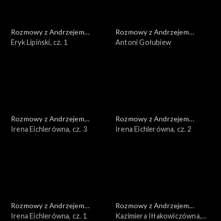
Rozmowy z Andrzejem
Rozmowy z Andrzejem
Doboszem
Eryk Lipiński, cz. 1
Doboszem
Antoni Gołubiew
Rozmowy z Andrzejem
Rozmowy z Andrzejem
Doboszem
Irena Eichlerówna, cz. 3
Doboszem
Irena Eichlerówna, cz. 2
Rozmowy z Andrzejem
Rozmowy z Andrzejem
Doboszem
Irena Eichlerówna, cz. 1
Doboszem
Kazimiera Iłłakowiczówna,