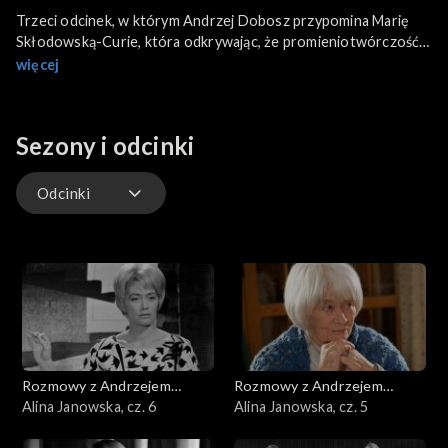
Trzeci odcinek, w którym Andrzej Dobosz przypomina Marię
Skłodowską-Curie, która odkrywając, że promieniotwórczość
radowa wpływa uzdrawiająco na nowotwory złośliwe. Po
więcej
uzyskaniu w Stanach Zjednoczonych jednego grama czystego
radu, przywiozła go do Warszawy i przekazała powstającemu z
jej inicjatywy Instytutowi Radowemu. Niestety wieloletnie
Sezony i odcinki
narażanie się na promieniowanie podczas badań
laboratoryjnych, doprowadziło do jej śmierci na anemię
złośliwą.
Odcinki
Odcinki
Rozmowy z Andrzejem
Rozmowy z Andrzejem
Doboszem
Alina Janowska, cz. 6
Doboszem
Alina Janowska, cz. 5