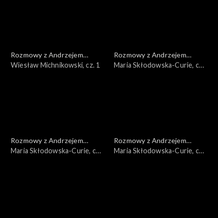
Rozmowy z Andrzejem
Rozmowy z Andrzejem
Doboszem
Wiesław Michnikowski, cz. 1
Doboszem
Maria Skłodowska-Curie, cz.
3
Rozmowy z Andrzejem
Rozmowy z Andrzejem
Doboszem
Maria Skłodowska-Curie, cz.
Doboszem
Maria Skłodowska-Curie, cz.
2
1