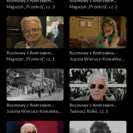
Rozmowy z Andrzejem
Rozmowy z Andrzejem
Doboszem
Magazyn „Przekrój”, cz. 3
Doboszem
Magazyn „Przekrój”, cz. 2
Rozmowy z Andrzejem
Rozmowy z Andrzejem
Doboszem
Magazyn „Przekrój”, cz. 1
Doboszem
Joanna Wierusz-Kowalska,
cz. 2
Rozmowy z Andrzejem
Rozmowy z Andrzejem
Doboszem
Joanna Wierusz-Kowalska,
Doboszem
Tadeusz Rolke, cz. 5
cz. 1