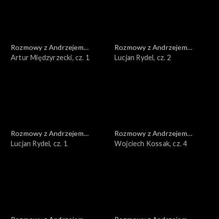
Rozmowy z Andrzejem
Rozmowy z Andrzejem
Doboszem
Artur Międzyrzecki, cz. 1
Doboszem
Lucjan Rydel, cz. 2
Rozmowy z Andrzejem
Rozmowy z Andrzejem
Doboszem
Lucjan Rydel, cz. 1
Doboszem
Wojciech Kossak, cz. 4