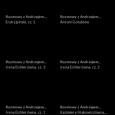
Rozmowy z Andrzejem
Rozmowy z Andrzejem
Doboszem
Eryk Lipiński, cz. 1
Doboszem
Antoni Gołubiew
Rozmowy z Andrzejem
Rozmowy z Andrzejem
Doboszem
Irena Eichlerówna, cz. 3
Doboszem
Irena Eichlerówna, cz. 2
Rozmowy z Andrzejem
Rozmowy z Andrzejem
Doboszem
Irena Eichlerówna, cz. 1
Doboszem
Kazimiera Iłłakowiczówna,