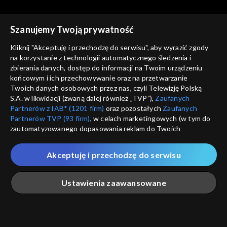
cz. 2
Szanujemy Twoją prywatność
Kliknij "Akceptuję i przechodzę do serwisu", aby wyrazić zgody
na korzystanie z technologii automatycznego śledzenia i
zbierania danych, dostęp do informacji na Twoim urządzeniu
Rozmowy z Andrzejem
Rozmowy z Andrzejem
końcowym i ich przechowywanie oraz na przetwarzanie
Doboszem
Kazimiera Iłłakowiczówna,
Doboszem
Wilam Horzyca
Twoich danych osobowych przez nas, czyli Telewizję Polską
cz. 1
S.A. w likwidacji (zwaną dalej również „TVP”),
Zaufanych
Partnerów z IAB* (1201 firm)
oraz pozostałych
Zaufanych
Partnerów TVP (93 firm)
, w celach marketingowych (w tym do
zautomatyzowanego dopasowania reklam do Twoich
zainteresowań i mierzenia ich skuteczności) i pozostałych,
które wskazujemy poniżej, a także zgody na udostępnianie
Akceptuję i przechodzę do serwisu
przez nas identyfikatora PPID do Google.
Rozmowy z Andrzejem
Rozmowy z Andrzejem
Doboszem
Józef Beck
Doboszem
Kazimierz Junosza-
Twoje dane osobowe zbierane podczas odwiedzania przez
Ustawienia zaawansowane
Stępowski, cz. 2
Ciebie naszych
poszczególnych serwisów
zwanych dalej
„Portalem”, w tym informacje zapisywane za pomocą
technologii takich jak: pliki cookie, sygnalizatory WWW lub
innych podobnych technologii umożliwiających świadczenie
Główna
Szukaj
Moja lista
Na żywo
Więcej
dopasowanych i bezpiecznych usług, personalizację treści