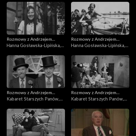
Rozmowy z Andrzejem
Rozmowy z Andrzejem
Doboszem
Hanna Gosławska-Lipińska,
Doboszem
Hanna Gosławska-Lipińska,
cz. 2
cz. 1
Rozmowy z Andrzejem
Rozmowy z Andrzejem
Doboszem
Kabaret Starszych Panów,
Doboszem
Kabaret Starszych Panów,
cz. 5
cz. 4