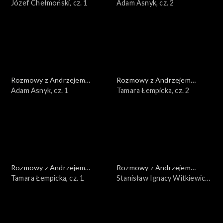
Doboszem
Józef Chełmoński, cz. 1
Doboszem
Adam Asnyk, cz. 2
Rozmowy z Andrzejem
Rozmowy z Andrzejem
Doboszem
Adam Asnyk, cz. 1
Doboszem
Tamara Łempicka, cz. 2
Rozmowy z Andrzejem
Rozmowy z Andrzejem
Doboszem
Tamara Łempicka, cz. 1
Doboszem
Stanisław Ignacy Witkiewicz,
cz. 3