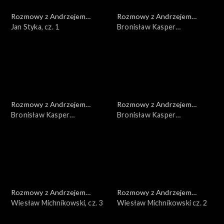
Rozmowy z Andrzejem
Rozmowy z Andrzejem
Doboszem
Jan Styka, cz. 1
Doboszem
Bronisław Kasper
Malinowski, cz. 3
Rozmowy z Andrzejem
Rozmowy z Andrzejem
Doboszem
Bronisław Kasper
Doboszem
Bronisław Kasper
Malinowski, cz. 2
Malinowski, cz. 1
Rozmowy z Andrzejem
Rozmowy z Andrzejem
Doboszem
Wiesław Michnikowski, cz. 3
Doboszem
Wiesław Michnikowski cz. 2