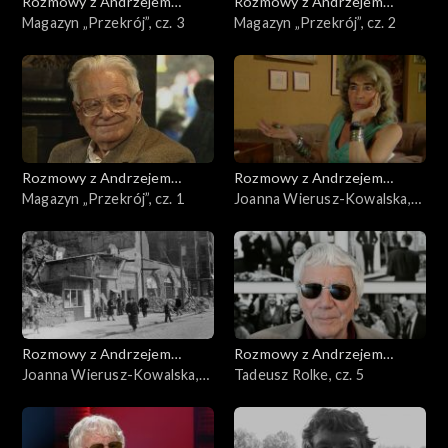
Rozmowy z Andrzejem
Rozmowy z Andrzejem
Doboszem
Magazyn „Przekrój”, cz. 3
Doboszem
Magazyn „Przekrój”, cz. 2
Rozmowy z Andrzejem
Rozmowy z Andrzejem
Doboszem
Magazyn „Przekrój”, cz. 1
Doboszem
Joanna Wierusz-Kowalska,
cz. 2
Rozmowy z Andrzejem
Rozmowy z Andrzejem
Doboszem
Joanna Wierusz-Kowalska,
Doboszem
Tadeusz Rolke, cz. 5
cz. 1