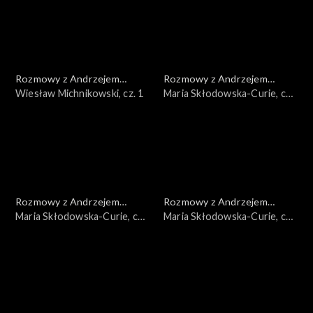
Rozmowy z Andrzejem
Rozmowy z Andrzejem
Doboszem
Wiesław Michnikowski, cz. 1
Doboszem
Maria Skłodowska-Curie, cz.
3
Rozmowy z Andrzejem
Rozmowy z Andrzejem
Doboszem
Maria Skłodowska-Curie, cz.
Doboszem
Maria Skłodowska-Curie, cz.
2
1