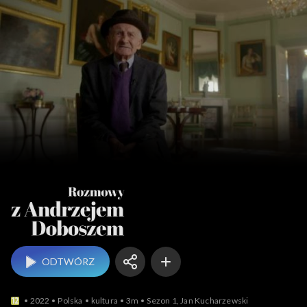
Rozmowy z An
ODTWÓRZ
2022
Polska
kultura
3m
Sezon 1, Jan Kucharzewski