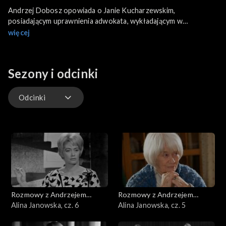
Andrzej Dobosz opowiada o Janie Kucharzewskim,
posiadającym uprawnienia adwokata, wykładającym w
Towarzystwie Kursów Naukowych, będącym Prezesem w
więcej
Radzie Ministrów. Był on założycielem Polskiego Instytutu
Naukowego w Nowym Jorku, w ramach którego krytycznie
wypowiadał się o komunizmie i Rosji sowieckiej. Wydane przez
Sezony i odcinki
niego przed II wojną światową tomy Od białego caratu do
czerwonego w okresie PRL były zakazane i niszczone.
Odcinki
Odcinki
Rozmowy z Andrzejem
Rozmowy z Andrzejem
Doboszem
Alina Janowska, cz. 6
Doboszem
Alina Janowska, cz. 5