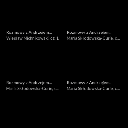
Rozmowy z Andrzejem
Rozmowy z Andrzejem
Doboszem
Wiesław Michnikowski, cz. 1
Doboszem
Maria Skłodowska-Curie, cz.
3
Rozmowy z Andrzejem
Rozmowy z Andrzejem
Doboszem
Maria Skłodowska-Curie, cz.
Doboszem
Maria Skłodowska-Curie, cz.
2
1