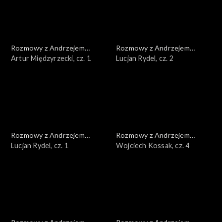
Rozmowy z Andrzejem
Rozmowy z Andrzejem
Doboszem
Artur Międzyrzecki, cz. 1
Doboszem
Lucjan Rydel, cz. 2
Rozmowy z Andrzejem
Rozmowy z Andrzejem
Doboszem
Lucjan Rydel, cz. 1
Doboszem
Wojciech Kossak, cz. 4