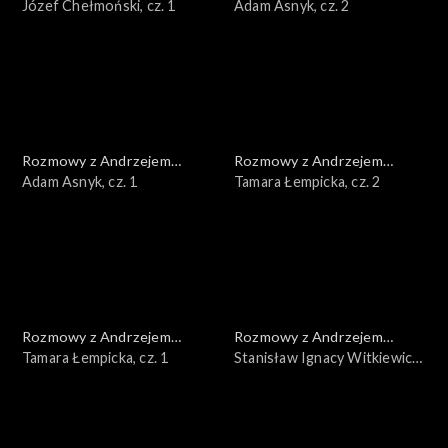
Doboszem
Józef Chełmoński, cz. 1
Doboszem
Adam Asnyk, cz. 2
Rozmowy z Andrzejem
Rozmowy z Andrzejem
Doboszem
Adam Asnyk, cz. 1
Doboszem
Tamara Łempicka, cz. 2
Rozmowy z Andrzejem
Rozmowy z Andrzejem
Doboszem
Tamara Łempicka, cz. 1
Doboszem
Stanisław Ignacy Witkiewicz,
cz. 3