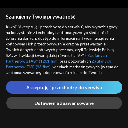
cz. 2
Szanujemy Twoją prywatność
Kliknij "Akceptuję i przechodzę do serwisu", aby wyrazić zgody
na korzystanie z technologii automatycznego śledzenia i
zbierania danych, dostęp do informacji na Twoim urządzeniu
Rozmowy z Andrzejem
Rozmowy z Andrzejem
końcowym i ich przechowywanie oraz na przetwarzanie
Doboszem
Kazimiera Iłłakowiczówna,
Doboszem
Wilam Horzyca
Twoich danych osobowych przez nas, czyli Telewizję Polską
cz. 1
S.A. w likwidacji (zwaną dalej również „TVP”),
Zaufanych
Partnerów z IAB* (1201 firm)
oraz pozostałych
Zaufanych
Partnerów TVP (93 firm)
, w celach marketingowych (w tym do
zautomatyzowanego dopasowania reklam do Twoich
zainteresowań i mierzenia ich skuteczności) i pozostałych,
które wskazujemy poniżej, a także zgody na udostępnianie
Akceptuję i przechodzę do serwisu
przez nas identyfikatora PPID do Google.
Rozmowy z Andrzejem
Rozmowy z Andrzejem
Doboszem
Józef Beck
Doboszem
Kazimierz Junosza-
Twoje dane osobowe zbierane podczas odwiedzania przez
Ustawienia zaawansowane
Stępowski, cz. 2
Ciebie naszych
poszczególnych serwisów
zwanych dalej
„Portalem”, w tym informacje zapisywane za pomocą
technologii takich jak: pliki cookie, sygnalizatory WWW lub
innych podobnych technologii umożliwiających świadczenie
Główna
Szukaj
Moja lista
Na żywo
Więcej
dopasowanych i bezpiecznych usług, personalizację treści