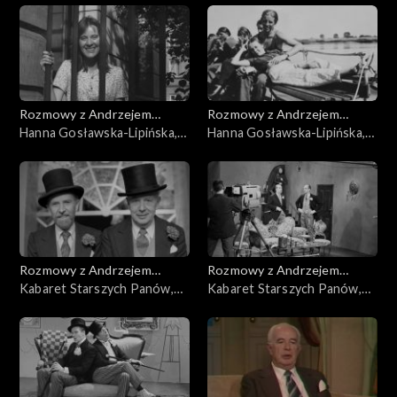
Rozmowy z Andrzejem
Rozmowy z Andrzejem
Doboszem
Hanna Gosławska-Lipińska,
Doboszem
Hanna Gosławska-Lipińska,
cz. 2
cz. 1
Rozmowy z Andrzejem
Rozmowy z Andrzejem
Doboszem
Kabaret Starszych Panów,
Doboszem
Kabaret Starszych Panów,
cz. 5
cz. 4