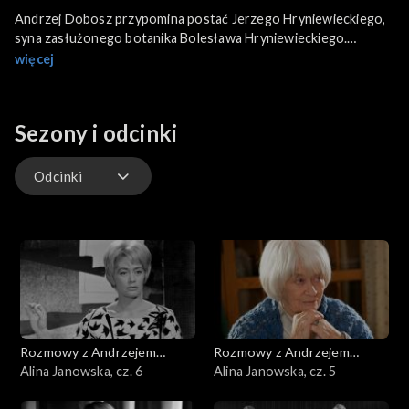
Andrzej Dobosz przypomina postać Jerzego Hryniewieckiego,
syna zasłużonego botanika Bolesława Hryniewieckiego.
Bohater odcinka studiował architekturę na Politechnice
więcej
Warszawskiej, a po II wojnie światowej pracował w Biurze
Odbudowy Stolicy, zajmując się dzielnicą południową miasta. Na
PW wykładał też historię architektury. Jednym z najbardziej
Sezony i odcinki
znanych zaprojektowanych przez niego obiektów był Stadion
Dziesięciolecia w Warszawie.
Odcinki
Odcinki
Rozmowy z Andrzejem
Rozmowy z Andrzejem
Doboszem
Alina Janowska, cz. 6
Doboszem
Alina Janowska, cz. 5