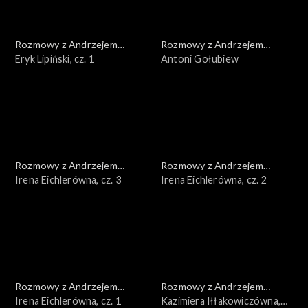
Rozmowy z Andrzejem
Rozmowy z Andrzejem
Doboszem
Eryk Lipiński, cz. 1
Doboszem
Antoni Gołubiew
Rozmowy z Andrzejem
Rozmowy z Andrzejem
Doboszem
Irena Eichlerówna, cz. 3
Doboszem
Irena Eichlerówna, cz. 2
Rozmowy z Andrzejem
Rozmowy z Andrzejem
Doboszem
Irena Eichlerówna, cz. 1
Doboszem
Kazimiera Iłłakowiczówna,