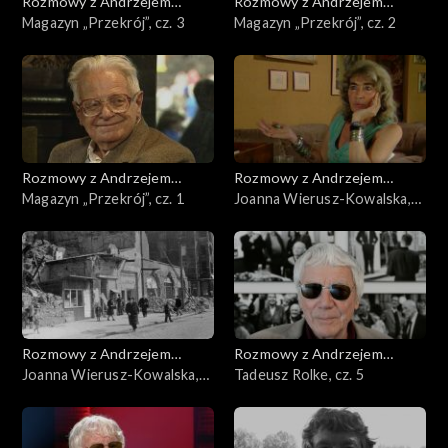
Rozmowy z Andrzejem
Rozmowy z Andrzejem
Doboszem
Magazyn „Przekrój”, cz. 3
Doboszem
Magazyn „Przekrój”, cz. 2
Rozmowy z Andrzejem
Rozmowy z Andrzejem
Doboszem
Magazyn „Przekrój”, cz. 1
Doboszem
Joanna Wierusz-Kowalska,
cz. 2
Rozmowy z Andrzejem
Rozmowy z Andrzejem
Doboszem
Joanna Wierusz-Kowalska,
Doboszem
Tadeusz Rolke, cz. 5
cz. 1