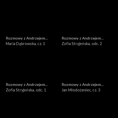
Rozmowy z Andrzejem
Rozmowy z Andrzejem
Doboszem
Maria Dąbrowska, cz. 1
Doboszem
Zofia Stryjeńska, odc. 2
Rozmowy z Andrzejem
Rozmowy z Andrzejem
Doboszem
Zofia Stryjeńska, odc. 1
Doboszem
Jan Młodożeniec, cz. 3