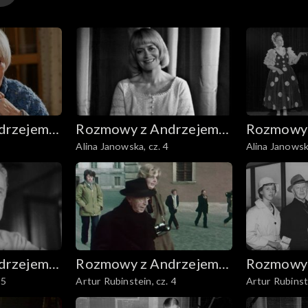
drzejem
Rozmowy z Andrzejem
Rozmowy 
Alina Janowska, cz. 4
Alina Janowska
Doboszem
Dobosze
drzejem
Rozmowy z Andrzejem
Rozmowy 
 5
Artur Rubinstein, cz. 4
Artur Rubinste
Doboszem
Dobosze