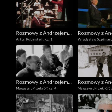
Rozmowy z Andrzejem
Rozmowy z An
Artur Rubinstein, cz. 1
Władysław Szpilman, 
Doboszem
Doboszem
Rozmowy z Andrzejem
Rozmowy z An
Magazyn „Przekrój”, cz. 4
Magazyn „Przekrój”, c
Doboszem
Doboszem