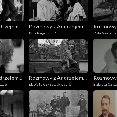
drzejem
Rozmowy z Andrzejem
Rozmowy 
Pola Negri, cz. 2
Pola Negri, cz
Doboszem
Dobosze
drzejem
Rozmowy z Andrzejem
Rozmowy 
cz. 6
Elżbieta Czyżewska, cz. 5
Elżbieta Czyż
Doboszem
Dobosze