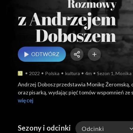
ODTWÓRZ
2022
Polska
kultura
4m
Sezon 1, Monika 
Andrzej Dobosz przedstawia Monikę Żeromską, cór
oraz pisarką, wydając pięć tomów wspomnień ze s
dla niej szczególnym była starożytna osada Pest
więcej
Sezony i odcinki
Odcinki