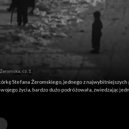
Żeromska, cz. 1
kę Stefana Żeromskiego, jednego z najwybitniejszych pol
wojego życia, bardzo dużo podróżowała, zwiedzając jedn
um, mieszcząca się na południu Włoch.