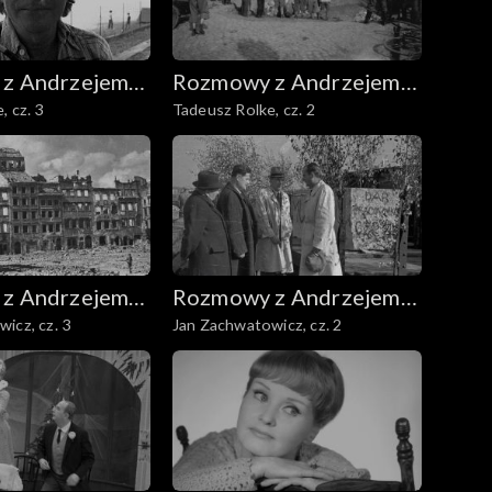
z Andrzejem
Rozmowy z Andrzejem
, cz. 3
Tadeusz Rolke, cz. 2
m
Doboszem
z Andrzejem
Rozmowy z Andrzejem
icz, cz. 3
Jan Zachwatowicz, cz. 2
m
Doboszem