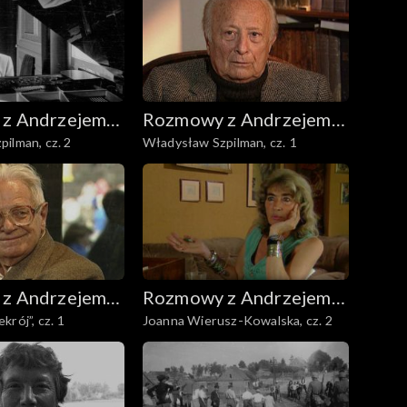
z Andrzejem
Rozmowy z Andrzejem
ilman, cz. 2
Władysław Szpilman, cz. 1
m
Doboszem
z Andrzejem
Rozmowy z Andrzejem
rój”, cz. 1
Joanna Wierusz-Kowalska, cz. 2
m
Doboszem