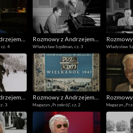
drzejem
Rozmowy z Andrzejem
Rozmowy 
cz. 4
Władysław Szpilman, cz. 3
Władysław Szp
Doboszem
Dobosze
drzejem
Rozmowy z Andrzejem
Rozmowy 
z. 3
Magazyn „Przekrój”, cz. 2
Magazyn „Przek
Doboszem
Dobosze