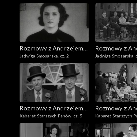
Rozmowy z Andrzejem
Rozmowy z An
Jadwiga Smosarska, cz. 2
Jadwiga Smosarska, c
Doboszem
Doboszem
Rozmowy z Andrzejem
Rozmowy z An
Kabaret Starszych Panów, cz. 5
Kabaret Starszych Pa
Doboszem
Doboszem