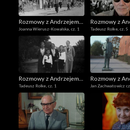
Rozmowy z Andrzejem
Rozmowy z An
Joanna Wierusz-Kowalska, cz. 1
Tadeusz Rolke, cz. 5
Doboszem
Doboszem
Rozmowy z Andrzejem
Rozmowy z An
Tadeusz Rolke, cz. 1
Jan Zachwatowicz cz
Doboszem
Doboszem