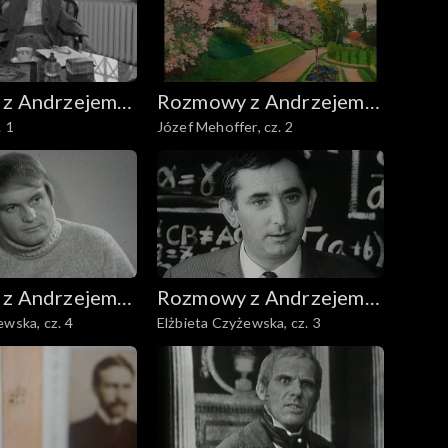
z Andrzejem
Rozmowy z Andrzejem
. 1
Józef Mehoffer, cz. 2
m
Doboszem
z Andrzejem
Rozmowy z Andrzejem
ewska, cz. 4
Elżbieta Czyżewska, cz. 3
m
Doboszem