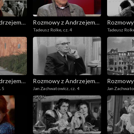
drzejem
Rozmowy z Andrzejem
Rozmowy 
Tadeusz Rolke, cz. 4
Tadeusz Rolke
Doboszem
Dobosze
drzejem
Rozmowy z Andrzejem
Rozmowy 
. 5
Jan Zachwatowicz, cz. 4
Jan Zachwatow
Doboszem
Dobosze