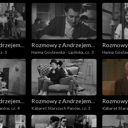
drzejem
Rozmowy z Andrzejem
Rozmowy 
z. 1
Hanna Gosławska - Lipińska, cz. 3
Hanna Gosławs
Doboszem
Dobosze
drzejem
Rozmowy z Andrzejem
Rozmowy 
nów, cz. 4
Kabaret Starszych Panów, cz. 3
Kabaret Stars
Doboszem
Dobosze