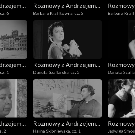
drzejem
Rozmowy z Andrzejem
Rozmowy 
cz. 6
Barbara Krafftówna, cz. 5
Barbara Kraff
Doboszem
Dobosze
drzejem
Rozmowy z Andrzejem
Rozmowy 
cz. 1
Danuta Szaflarska, cz. 3
Danuta Szaflar
Doboszem
Dobosze
drzejem
Rozmowy z Andrzejem
Rozmowy 
z. 2
Halina Skibniewska, cz. 1
Jadwiga Smosa
Doboszem
Dobosze