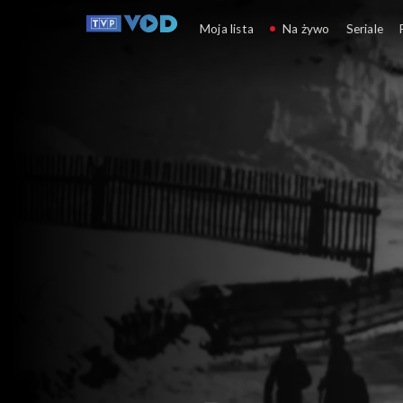
Rozmowy z An
Moja lista
Na żywo
Seriale