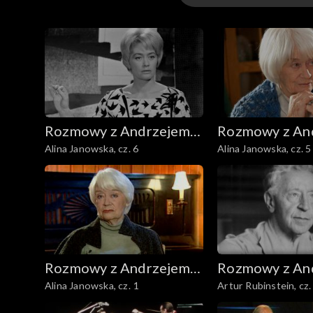
Odcinki
Rozmowy z Andrzejem
Rozmowy z An
Alina Janowska, cz. 6
Alina Janowska, cz. 5
Doboszem
Doboszem
Rozmowy z Andrzejem
Rozmowy z An
Alina Janowska, cz. 1
Artur Rubinstein, cz.
Doboszem
Doboszem