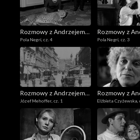
Rozmowy z Andrzejem
Rozmowy z An
Pola Negri, cz. 4
Pola Negri, cz. 3
Doboszem
Doboszem
Rozmowy z Andrzejem
Rozmowy z An
Józef Mehoffer, cz. 1
Elżbieta Czyżewska, 
Doboszem
Doboszem