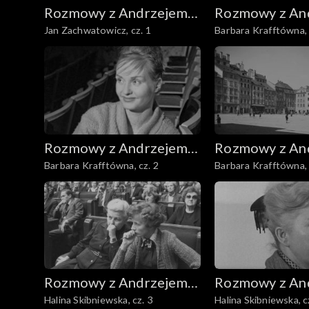
Rozmowy z Andrzejem
Rozmowy z An
Jan Zachwatowicz, cz. 1
Barbara Krafftówna, 
Doboszem
Doboszem
Rozmowy z Andrzejem
Rozmowy z An
Barbara Krafftówna, cz. 2
Barbara Krafftówna, 
Doboszem
Doboszem
Rozmowy z Andrzejem
Rozmowy z An
Halina Skibniewska, cz. 3
Halina Skibniewska, c
Doboszem
Doboszem