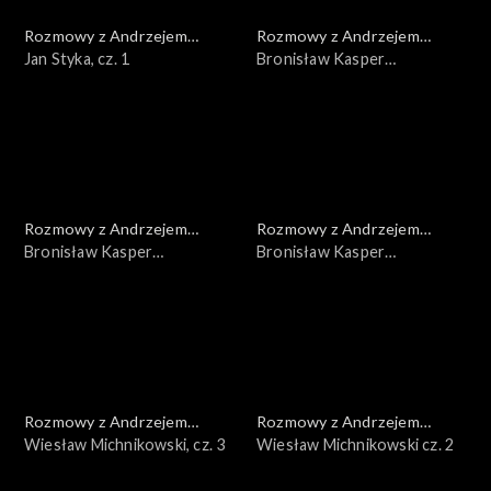
Rozmowy z Andrzejem
Rozmowy z Andrzejem
Doboszem
Jan Styka, cz. 1
Doboszem
Bronisław Kasper
Malinowski, cz. 3
Rozmowy z Andrzejem
Rozmowy z Andrzejem
Doboszem
Bronisław Kasper
Doboszem
Bronisław Kasper
Malinowski, cz. 2
Malinowski, cz. 1
Rozmowy z Andrzejem
Rozmowy z Andrzejem
Doboszem
Wiesław Michnikowski, cz. 3
Doboszem
Wiesław Michnikowski cz. 2