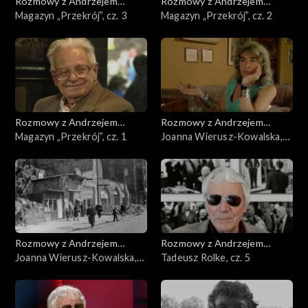
Rozmowy z Andrzejem
Rozmowy z Andrzejem
Doboszem
Magazyn „Przekrój”, cz. 3
Doboszem
Magazyn „Przekrój”, cz. 2
Rozmowy z Andrzejem
Rozmowy z Andrzejem
Doboszem
Magazyn „Przekrój”, cz. 1
Doboszem
Joanna Wierusz-Kowalska,
cz. 2
Rozmowy z Andrzejem
Rozmowy z Andrzejem
Doboszem
Joanna Wierusz-Kowalska,
Doboszem
Tadeusz Rolke, cz. 5
cz. 1