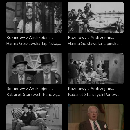
Rozmowy z Andrzejem
Rozmowy z Andrzejem
Doboszem
Hanna Gosławska-Lipińska,
Doboszem
Hanna Gosławska-Lipińska,
cz. 2
cz. 1
Rozmowy z Andrzejem
Rozmowy z Andrzejem
Doboszem
Kabaret Starszych Panów,
Doboszem
Kabaret Starszych Panów,
cz. 5
cz. 4