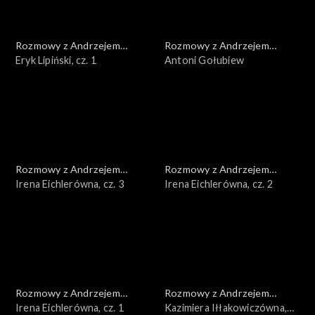
Rozmowy z Andrzejem
Rozmowy z Andrzejem
Doboszem
Eryk Lipiński, cz. 1
Doboszem
Antoni Gołubiew
Rozmowy z Andrzejem
Rozmowy z Andrzejem
Doboszem
Irena Eichlerówna, cz. 3
Doboszem
Irena Eichlerówna, cz. 2
Rozmowy z Andrzejem
Rozmowy z Andrzejem
Doboszem
Irena Eichlerówna, cz. 1
Doboszem
Kazimiera Iłłakowiczówna,