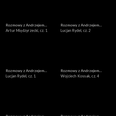
Rozmowy z Andrzejem
Rozmowy z Andrzejem
Doboszem
Artur Międzyrzecki, cz. 1
Doboszem
Lucjan Rydel, cz. 2
Rozmowy z Andrzejem
Rozmowy z Andrzejem
Doboszem
Lucjan Rydel, cz. 1
Doboszem
Wojciech Kossak, cz. 4