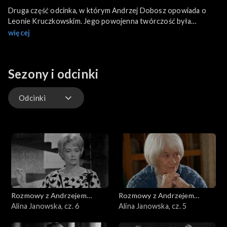
Druga część odcinka, w którym Andrzej Dobosz opowiada o
Leonie Kruczkowskim. Jego powojenna twórczość była
skierowana ku sprawom człowieka na tle rzeczywistości
więcej
społecznej i politycznej. Pomysł na utwór pt. „Niemcy”, do dziś
uważany za najważniejsze powojenne dzieło Kruczkowskiego,
zrodził się jeszcze w czasie okupacji. Autor przedstawił w nim
Sezony i odcinki
zróżnicowanie ludzkich postaw wśród narodu niemieckiego, do
jakich dochodziło w obrębie bardzo małych społeczności, w
tym nawet rodzin.
Odcinki
Odcinki
Rozmowy z Andrzejem
Rozmowy z Andrzejem
Doboszem
Alina Janowska, cz. 6
Doboszem
Alina Janowska, cz. 5