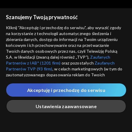
cz. 2
Szanujemy Twoją prywatność
Kliknij "Akceptuję i przechodzę do serwisu", aby wyrazić zgody
na korzystanie z technologii automatycznego śledzenia i
zbierania danych, dostęp do informacji na Twoim urządzeniu
Rozmowy z Andrzejem
Rozmowy z Andrzejem
końcowym i ich przechowywanie oraz na przetwarzanie
Doboszem
Kazimiera Iłłakowiczówna,
Doboszem
Wilam Horzyca
Twoich danych osobowych przez nas, czyli Telewizję Polską
cz. 1
S.A. w likwidacji (zwaną dalej również „TVP”),
Zaufanych
Partnerów z IAB* (1201 firm)
oraz pozostałych
Zaufanych
Partnerów TVP (93 firm)
, w celach marketingowych (w tym do
zautomatyzowanego dopasowania reklam do Twoich
zainteresowań i mierzenia ich skuteczności) i pozostałych,
które wskazujemy poniżej, a także zgody na udostępnianie
Akceptuję i przechodzę do serwisu
przez nas identyfikatora PPID do Google.
Rozmowy z Andrzejem
Rozmowy z Andrzejem
Doboszem
Józef Beck
Doboszem
Kazimierz Junosza-
Twoje dane osobowe zbierane podczas odwiedzania przez
Ustawienia zaawansowane
Stępowski, cz. 2
Ciebie naszych
poszczególnych serwisów
zwanych dalej
„Portalem”, w tym informacje zapisywane za pomocą
technologii takich jak: pliki cookie, sygnalizatory WWW lub
innych podobnych technologii umożliwiających świadczenie
Główna
Szukaj
Moja lista
Na żywo
Więcej
dopasowanych i bezpiecznych usług, personalizację treści