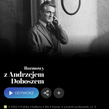
Rozmowy z An
ODTWÓRZ
2022
Polska
kultura
4m
Sezon 1, Leon Kruczkowski, cz. 2