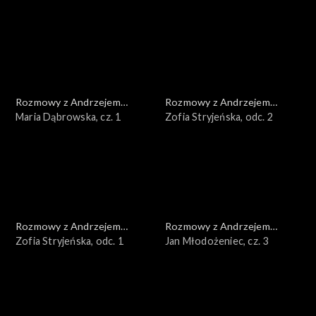
Rozmowy z Andrzejem
Rozmowy z Andrzejem
Doboszem
Maria Dąbrowska, cz. 1
Doboszem
Zofia Stryjeńska, odc. 2
Rozmowy z Andrzejem
Rozmowy z Andrzejem
Doboszem
Zofia Stryjeńska, odc. 1
Doboszem
Jan Młodożeniec, cz. 3