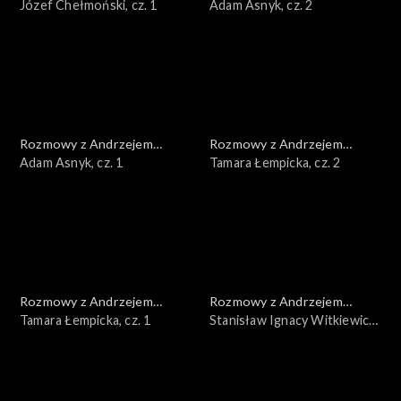
Doboszem
Józef Chełmoński, cz. 1
Doboszem
Adam Asnyk, cz. 2
Rozmowy z Andrzejem
Rozmowy z Andrzejem
Doboszem
Adam Asnyk, cz. 1
Doboszem
Tamara Łempicka, cz. 2
Rozmowy z Andrzejem
Rozmowy z Andrzejem
Doboszem
Tamara Łempicka, cz. 1
Doboszem
Stanisław Ignacy Witkiewicz,
cz. 3