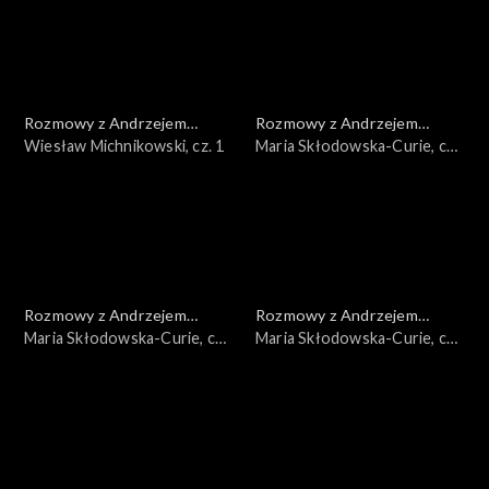
Rozmowy z Andrzejem
Rozmowy z Andrzejem
Doboszem
Wiesław Michnikowski, cz. 1
Doboszem
Maria Skłodowska-Curie, cz.
3
Rozmowy z Andrzejem
Rozmowy z Andrzejem
Doboszem
Maria Skłodowska-Curie, cz.
Doboszem
Maria Skłodowska-Curie, cz.
2
1