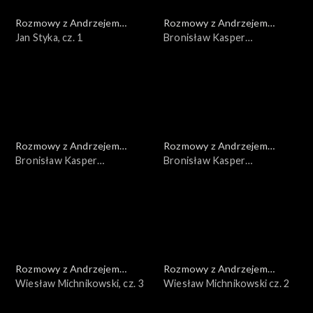
Rozmowy z Andrzejem
Rozmowy z Andrzejem
Doboszem
Jan Styka, cz. 1
Doboszem
Bronisław Kasper
Malinowski, cz. 3
Rozmowy z Andrzejem
Rozmowy z Andrzejem
Doboszem
Bronisław Kasper
Doboszem
Bronisław Kasper
Malinowski, cz. 2
Malinowski, cz. 1
Rozmowy z Andrzejem
Rozmowy z Andrzejem
Doboszem
Wiesław Michnikowski, cz. 3
Doboszem
Wiesław Michnikowski cz. 2