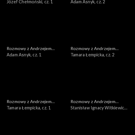
Doboszem
Józef Chełmoński, cz. 1
Doboszem
Adam Asnyk, cz. 2
Rozmowy z Andrzejem
Rozmowy z Andrzejem
Doboszem
Adam Asnyk, cz. 1
Doboszem
Tamara Łempicka, cz. 2
Rozmowy z Andrzejem
Rozmowy z Andrzejem
Doboszem
Tamara Łempicka, cz. 1
Doboszem
Stanisław Ignacy Witkiewicz,
cz. 3