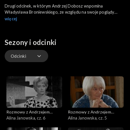
Drugi odcinek, w którym Andrzej Dobosz wspomina
Władysława Broniewskiego, ze względu na swoje poglądy
polityczne rozczarowanego napaścią Związku Radzieckiego na
więcej
Polskę we wrześniu 1939 r. , aresztowanego i więzionego
przez NKWD, po wojnie wraca on do Polski i zaczyna być
przyjmowany z honorami m.in. spotyka się z Bolesławem
Sezony i odcinki
Bierutem, tworzącego poematy na cześć Józefa Stalina,
Rewolucji czy fabryki traktorów w Ursusie.
Odcinki
Odcinki
Rozmowy z Andrzejem
Rozmowy z Andrzejem
Doboszem
Alina Janowska, cz. 6
Doboszem
Alina Janowska, cz. 5