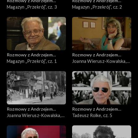
Rozmowy z Andrzejem
Rozmowy z Andrzejem
Doboszem
Magazyn „Przekrój”, cz. 3
Doboszem
Magazyn „Przekrój”, cz. 2
Rozmowy z Andrzejem
Rozmowy z Andrzejem
Doboszem
Magazyn „Przekrój”, cz. 1
Doboszem
Joanna Wierusz-Kowalska,
cz. 2
Rozmowy z Andrzejem
Rozmowy z Andrzejem
Doboszem
Joanna Wierusz-Kowalska,
Doboszem
Tadeusz Rolke, cz. 5
cz. 1