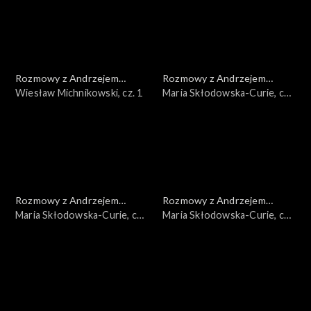
Rozmowy z Andrzejem
Rozmowy z Andrzejem
Doboszem
Wiesław Michnikowski, cz. 1
Doboszem
Maria Skłodowska-Curie, cz.
3
Rozmowy z Andrzejem
Rozmowy z Andrzejem
Doboszem
Maria Skłodowska-Curie, cz.
Doboszem
Maria Skłodowska-Curie, cz.
2
1