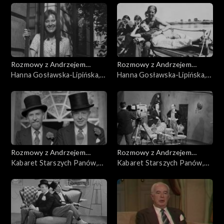
Rozmowy z Andrzejem
Rozmowy z Andrzejem
Doboszem
Hanna Gosławska-Lipińska,
Doboszem
Hanna Gosławska-Lipińska,
cz. 2
cz. 1
Rozmowy z Andrzejem
Rozmowy z Andrzejem
Doboszem
Kabaret Starszych Panów,
Doboszem
Kabaret Starszych Panów,
cz. 5
cz. 4