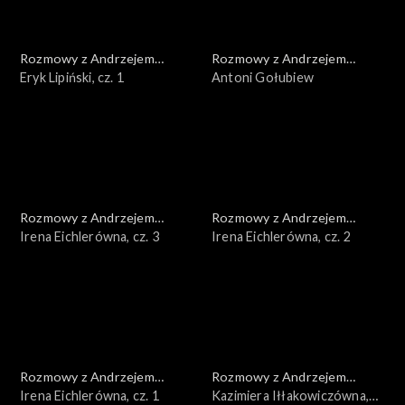
Rozmowy z Andrzejem
Rozmowy z Andrzejem
Doboszem
Eryk Lipiński, cz. 1
Doboszem
Antoni Gołubiew
Rozmowy z Andrzejem
Rozmowy z Andrzejem
Doboszem
Irena Eichlerówna, cz. 3
Doboszem
Irena Eichlerówna, cz. 2
Rozmowy z Andrzejem
Rozmowy z Andrzejem
Doboszem
Irena Eichlerówna, cz. 1
Doboszem
Kazimiera Iłłakowiczówna,