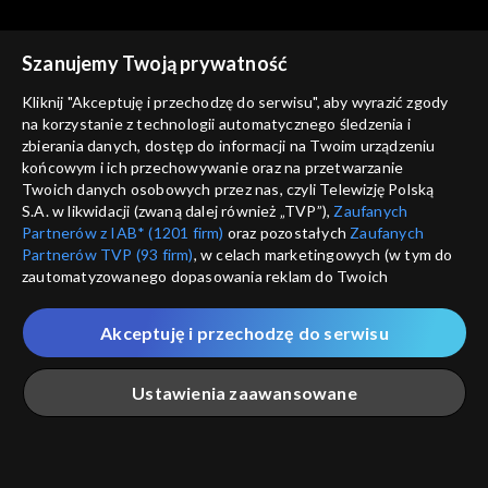
cz. 2
Szanujemy Twoją prywatność
Kliknij "Akceptuję i przechodzę do serwisu", aby wyrazić zgody
na korzystanie z technologii automatycznego śledzenia i
zbierania danych, dostęp do informacji na Twoim urządzeniu
Rozmowy z Andrzejem
Rozmowy z Andrzejem
końcowym i ich przechowywanie oraz na przetwarzanie
Doboszem
Kazimiera Iłłakowiczówna,
Doboszem
Wilam Horzyca
Twoich danych osobowych przez nas, czyli Telewizję Polską
cz. 1
S.A. w likwidacji (zwaną dalej również „TVP”),
Zaufanych
Partnerów z IAB* (1201 firm)
oraz pozostałych
Zaufanych
Partnerów TVP (93 firm)
, w celach marketingowych (w tym do
zautomatyzowanego dopasowania reklam do Twoich
zainteresowań i mierzenia ich skuteczności) i pozostałych,
które wskazujemy poniżej, a także zgody na udostępnianie
Akceptuję i przechodzę do serwisu
przez nas identyfikatora PPID do Google.
Rozmowy z Andrzejem
Rozmowy z Andrzejem
Doboszem
Józef Beck
Doboszem
Kazimierz Junosza-
Twoje dane osobowe zbierane podczas odwiedzania przez
Ustawienia zaawansowane
Stępowski, cz. 2
Ciebie naszych
poszczególnych serwisów
zwanych dalej
„Portalem”, w tym informacje zapisywane za pomocą
technologii takich jak: pliki cookie, sygnalizatory WWW lub
innych podobnych technologii umożliwiających świadczenie
Główna
Szukaj
Moja lista
Na żywo
Więcej
dopasowanych i bezpiecznych usług, personalizację treści