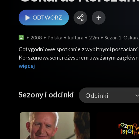
ODTWÓRZ
2008
Polska
kultura
22m
Sezon 1, Oskar
Cotygodniowe spotkanie z wybitnymi postaciami
Korszunowasem, reżyserem uważanym za głównego
więcej
Sezony i odcinki
Odcinki
Odcinki