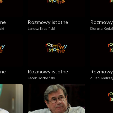
tne
Rozmowy istotne
Rozmowy 
cki
Janusz Krasiński
Dorota Kędz
tne
Rozmowy istotne
Rozmowy 
Jacek Bocheński
o. Jan Andrze