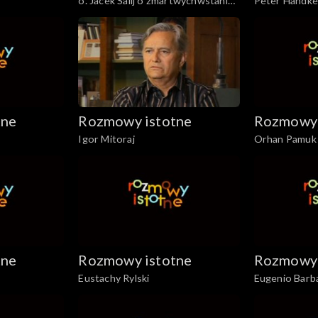
o. Jacek Salij o zmartwychwstaniu
Peter Handke
Chrystusa
tne
Rozmowy istotne
Rozmowy 
Igor Mitoraj
Orhan Pamuk
tne
Rozmowy istotne
Rozmowy 
Eustachy Rylski
Eugenio Barb