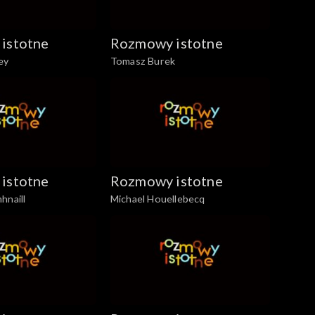
istotne
Rozmowy istotne
ey
Tomasz Burek
istotne
Rozmowy istotne
hnaill
Michael Houellebecq