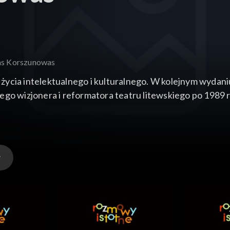
as Korszunowas
 życia intelektualnego i kulturalnego. W kolejnym wyda
 wizjonera i reformatora teatru litewskiego po 1989 