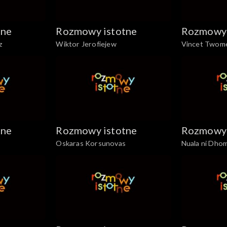
tne
Rozmowy istotne
Rozmowy 
z
Wiktor Jerofiejew
Vincet Twom
tne
Rozmowy istotne
Rozmowy 
Oskaras Korsunovas
Nuala ni Dhom