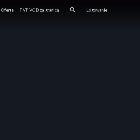
Oferta
TVP VOD za granicą
Logowanie