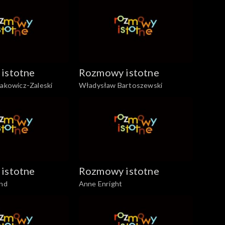
istotne
Rozmowy istotne
sakowicz-Zaleski
Władysław Bartoszewski
istotne
Rozmowy istotne
ind
Anne Enright