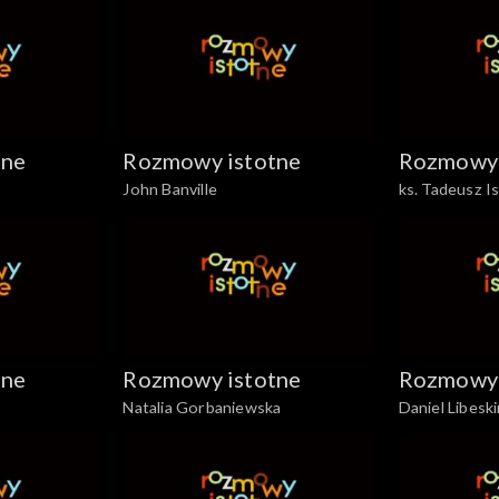
tne
Rozmowy istotne
Rozmowy 
John Banville
ks. Tadeusz I
tne
Rozmowy istotne
Rozmowy 
Natalia Gorbaniewska
Daniel Libesk