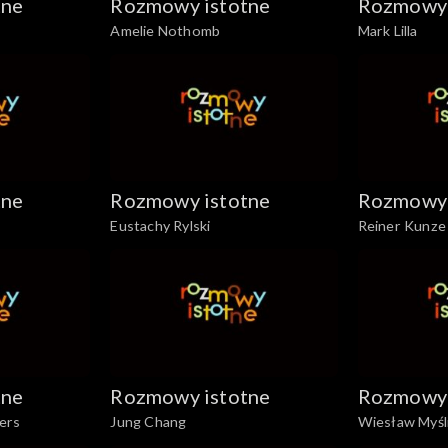
tne
Rozmowy istotne
Rozmowy 
Amelie Nothomb
Mark Lilla
tne
Rozmowy istotne
Rozmowy 
Eustachy Rylski
Reiner Kunze
tne
Rozmowy istotne
Rozmowy 
ers
Jung Chang
Wiesław Myśl