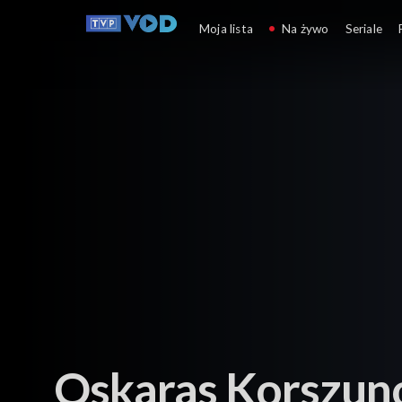
Rozmowy istotne
Moja lista
Na żywo
Seriale
Oskaras Korszu