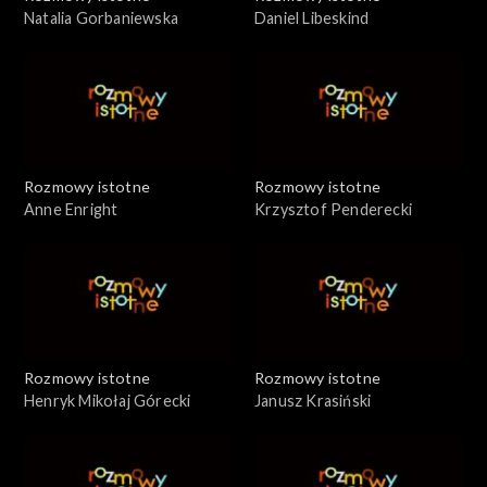
Natalia Gorbaniewska
Daniel Libeskind
Rozmowy istotne
Rozmowy istotne
Anne Enright
Krzysztof Penderecki
Rozmowy istotne
Rozmowy istotne
Henryk Mikołaj Górecki
Janusz Krasiński