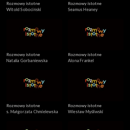
Rozmowy istotne
Rozmowy istotne
Witold Sobociński
Seamus Heaney
Rozmowy istotne
Rozmowy istotne
Natalia Gorbaniewska
Alona Frankel
Rozmowy istotne
Rozmowy istotne
s. Małgorzata Chmielewska
Wiesław Myśliwski