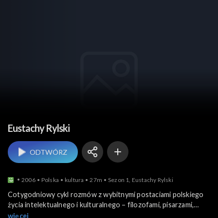
Rozmowy istotne
Eustachy Rylski
ODTWÓRZ
2006
Polska
kultura
27m
Sezon 1, Eustachy Rylski
Cotygodniowy cykl rozmów z wybitnymi postaciami polskiego
życia intelektualnego i kulturalnego – filozofami, pisarzami,
reżyserami, aktorami. Gościem programu był Eustachy Rylski.
więcej