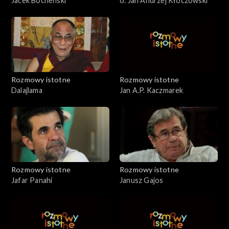
Jacek Bocheński
o. Jan Andrzej Kłoczowski
Rozmowy istotne
Rozmowy istotne
Dalajlama
Jan A.P. Kaczmarek
Rozmowy istotne
Rozmowy istotne
Jafar Panahi
Janusz Gajos