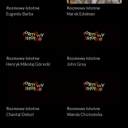
Rozmowy istotne
Rozmowy istotne
Eugenio Barba
Marek Edelman
Rozmowy istotne
Rozmowy istotne
Henryk Mikołaj Górecki
John Gray
Rozmowy istotne
Rozmowy istotne
Chantal Delsol
Wanda Chotomska