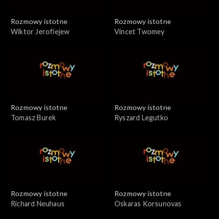
Rozmowy istotne
Rozmowy istotne
Wiktor Jerofiejew
Vincet Twomey
Rozmowy istotne
Rozmowy istotne
Tomasz Burek
Ryszard Legutko
Rozmowy istotne
Rozmowy istotne
Richard Neuhaus
Oskaras Korsunovas