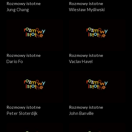
Rozmowy istotne
Rozmowy istotne
Jung Chang
Wiesław Myśliwski
Rozmowy istotne
Rozmowy istotne
Dario Fo
Vaclav Havel
Rozmowy istotne
Rozmowy istotne
Peter Sloterdijk
John Banville