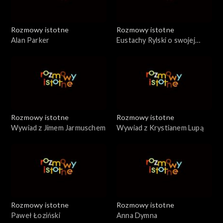
Rozmowy istotne
Rozmowy istotne
Alan Parker
Eustachy Rylski o swojej
miłości
Rozmowy istotne
Rozmowy istotne
Wywiad z Jimem Jarmuschem
Wywiad z Krystianem Lupą
Rozmowy istotne
Rozmowy istotne
Paweł Łoziński
Anna Dymna