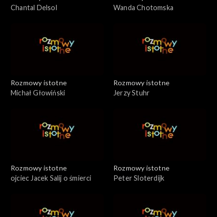
Chantal Delsol
Wanda Chotomska
Rozmowy istotne
Rozmowy istotne
Michał Głowiński
Jerzy Stuhr
Rozmowy istotne
Rozmowy istotne
ojciec Jacek Salij o śmierci
Peter Sloterdijk