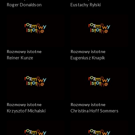
Roger Donaldson
Eustachy Rylski
Rozmowy istotne
Rozmowy istotne
Reiner Kunze
Eugeniusz Knapik
Rozmowy istotne
Rozmowy istotne
Krzysztof Michalski
Christina Hoff Sommers