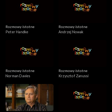
Rozmowy istotne
Rozmowy istotne
Peter Handke
Andrzej Nowak
Rozmowy istotne
Rozmowy istotne
Norman Davies
Krzysztof Zanussi