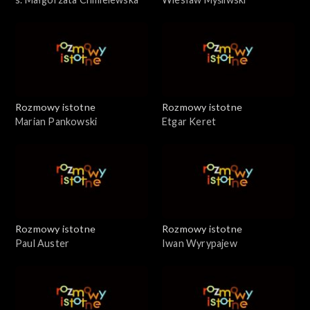
Rozmowy istotne
Rozmowy istotne
Marian Pankowski
Etgar Keret
Rozmowy istotne
Rozmowy istotne
Paul Auster
Iwan Wyrypajew