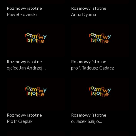
Rozmowy istotne
Rozmowy istotne
Paweł Łoziński
Anna Dymna
Rozmowy istotne
Rozmowy istotne
ojciec Jan Andrzej
prof. Tadeusz Gadacz
Kłoczowski
Rozmowy istotne
Rozmowy istotne
Piotr Cieplak
o. Jacek Salij o
zmartwychwstaniu
Chrystusa