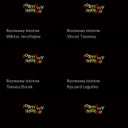
Rozmowy istotne
Rozmowy istotne
Wiktor Jerofiejew
Vincet Twomey
Rozmowy istotne
Rozmowy istotne
Tomasz Burek
Ryszard Legutko