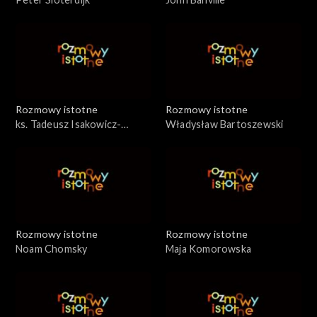
Rozmowy istotne
Rozmowy istotne
ks. Tadeusz Isakowicz-
Władysław Bartoszewski
Zaleski
Rozmowy istotne
Rozmowy istotne
Noam Chomsky
Maja Komorowska