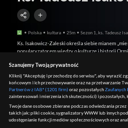
Polska
kultura
25m
Sezon 1, ks. Tadeusz I
Ks. Isakowicz-Zaleski określa siebie mianem „mies
popularyzatorem wiedzy o kulturze i historii Ormia
Isakowiczem-Zaleskim rozmawia jego przyjaciel
więcej
Szanujemy Twoją prywatność
Kliknij "Akceptuję i przechodzę do serwisu", aby wyrazić z
końcowym i ich przechowywanie oraz na przetwarzanie Twoic
Sezony i odcinki
Wybierz
Partnerów z IAB* (1201 firm)
oraz pozostałych
Zaufanych 
zainteresowań i mierzenia ich skuteczności) i pozostałych,
Odcinki
Twoje dane osobowe zbierane podczas odwiedzania przez 
Rekomendowane dla Ciebie
takich jak: pliki cookie, sygnalizatory WWW lub innych po
udostępnianie funkcji mediów społecznościowych oraz anal