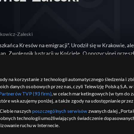
sakowicz-Zaleski
zkańca Kresów na emigracji”. Urodził się w Krakowie, ale 
n. Zwolennik lustracji w Kościele. O opozycyjnej przeszłoś
 Wojciech Bonowicz.
gody na korzystanie z technologii automatycznego śledzenia i z
h danych osobowych przez nas, czyli Telewizję Polską S.A. w l
Partnerów TVP (93 firm)
, w celach marketingowych (w tym do
 które wskazujemy poniżej, a także zgody na udostępnianie prze
Ciebie naszych
poszczególnych serwisów
zwanych dalej „Portal
dobnych technologii umożliwiających świadczenie dopasowanych i
izowanie ruchu w Internecie.