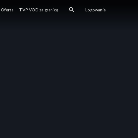
Oferta
TVP VOD za granicą
Logowanie