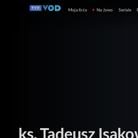
Rozmowy istotne
Moja lista
Na żywo
Seriale
ks. Tadeusz Isako