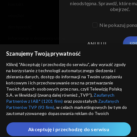
nieodstępna. Sprawdź, które m
kontakt
obejrzeć.
voucher
Nie pokazuj pon
dostępność
informacje o dostawcy usług
ANULUJ
SP
Szanujemy Twoją prywatność
Kliknij "Akceptuję i przechodzę do serwisu", aby wyrazić zgody
na korzystanie z technologii automatycznego śledzenia i
zbierania danych, dostęp do informacji na Twoim urządzeniu
końcowym i ich przechowywanie oraz na przetwarzanie
Twoich danych osobowych przez nas, czyli Telewizję Polską
S.A. w likwidacji (zwaną dalej również „TVP”),
Zaufanych
Partnerów z IAB* (1201 firm)
oraz pozostałych
Zaufanych
Partnerów TVP (93 firm)
, w celach marketingowych (w tym do
zautomatyzowanego dopasowania reklam do Twoich
zainteresowań i mierzenia ich skuteczności) i pozostałych,
które wskazujemy poniżej, a także zgody na udostępnianie
Akceptuję i przechodzę do serwisu
przez nas identyfikatora PPID do Google.