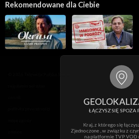
Rekomendowane dla Ciebie
© 2026 Telewizja Polska S.A. w likwidacji
regulamin serwisu
cennik
GEOLOKALIZ
polityka prywatności
ŁĄCZYSZ SIĘ SPOZA 
moje zgody
Kraj, z którego się łączys
Zjednoczone , w związku z czy
pomoc
na platformie TVP VOD