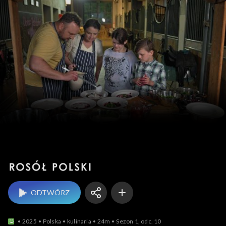
Rosół polski
ODTWÓRZ
2025
Polska
kulinaria
24m
Sezon 1, odc. 10