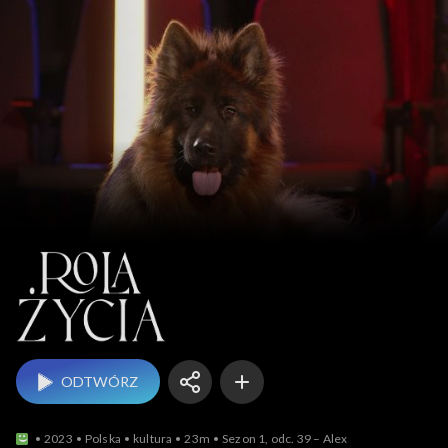
Rola życia
ODTWÓRZ
2023
Polska
kultura
23m
Sezon 1, odc. 39 – Alex