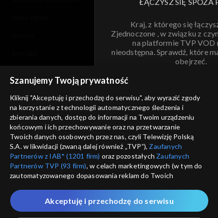
ŁĄCZYSZ SIĘ SPOZA 
moje zgody
Kraj, z którego się łączys
Zjednoczone , w związku z czy
pomoc
na platformie TVP VOD
nieodstępna. Sprawdź, które m
kontakt
obejrzeć.
voucher
Szanujemy Twoją prywatność
Nie pokazuj pon
dostępność
Kliknij "Akceptuję i przechodzę do serwisu", aby wyrazić zgody
informacje o dostawcy usług
na korzystanie z technologii automatycznego śledzenia i
ANULUJ
SP
zbierania danych, dostęp do informacji na Twoim urządzeniu
końcowym i ich przechowywanie oraz na przetwarzanie
Twoich danych osobowych przez nas, czyli Telewizję Polską
S.A. w likwidacji (zwaną dalej również „TVP”),
Zaufanych
Partnerów z IAB* (1201 firm)
oraz pozostałych
Zaufanych
Partnerów TVP (93 firm)
, w celach marketingowych (w tym do
zautomatyzowanego dopasowania reklam do Twoich
zainteresowań i mierzenia ich skuteczności) i pozostałych,
które wskazujemy poniżej, a także zgody na udostępnianie
Akceptuję i przechodzę do serwisu
przez nas identyfikatora PPID do Google.