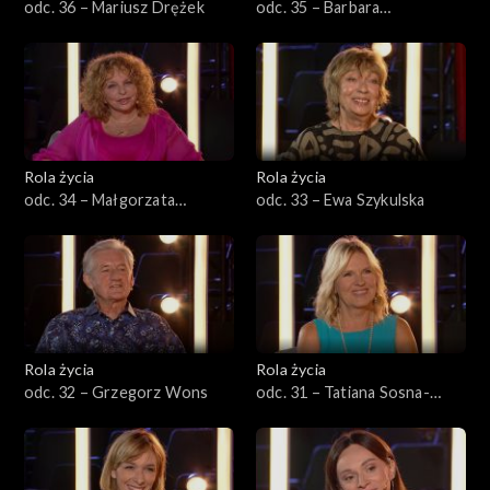
odc. 36 – Mariusz Drężek
odc. 35 – Barbara
Bursztynowicz
Rola życia
Rola życia
odc. 34 – Małgorzata
odc. 33 – Ewa Szykulska
Potocka
Rola życia
Rola życia
odc. 32 – Grzegorz Wons
odc. 31 – Tatiana Sosna-
Sarno