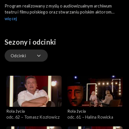
Program realizowany z myślą o audiowizualnym archiwum
teatru i filmu polskiego oraz stwarzaniu polskim aktorom
właściwej formy promocji ich twórczości w mediach. Spotkania
więcej
z artystami, by pokazać, jak wygląda ten trudny zawód.
Sezony i odcinki
Odcinki
Odcinki
Rola życia
Rola życia
odc. 62 – Tomasz Kozłowicz
odc. 61 – Halina Rowicka