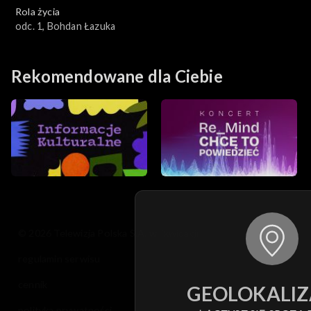
Rola życia
odc. 1, Bohdan Łazuka
Rekomendowane dla Ciebie
© 2026 Telewizja Polska S.A. w likwidacji
regulamin serwisu
cennik
GEOLOKALIZ
polityka prywatności