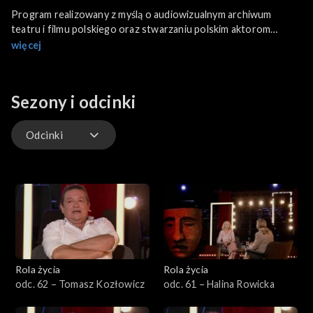
Program realizowany z myślą o audiowizualnym archiwum
teatru i filmu polskiego oraz stwarzaniu polskim aktorom
właściwej formy promocji ich twórczości w mediach. W Polsce
więcej
obecnie czynnych zawodowo jest około 5 tysięcy
dyplomowanych aktorów i aktorek. Są wśród nich gwiazdy, są
młodzi ludzie, którzy dopiero zaczynają kariery, są też tacy,
Sezony i odcinki
którzy nie potrafią przebić się do aktorskiej ekstraklasy i tacy,
którzy lata świetności mają już za sobą.
Odcinki
Odcinki
Rola życia
Rola życia
odc. 62 – Tomasz Kozłowicz
odc. 61 – Halina Rowicka