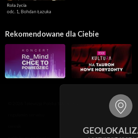
Rola życia
odc. 1, Bohdan Łazuka
Rekomendowane dla Ciebie
© 2026 Telewizja Polska S.A. w likwidacji
regulamin serwisu
cennik
GEOLOKALIZ
polityka prywatności