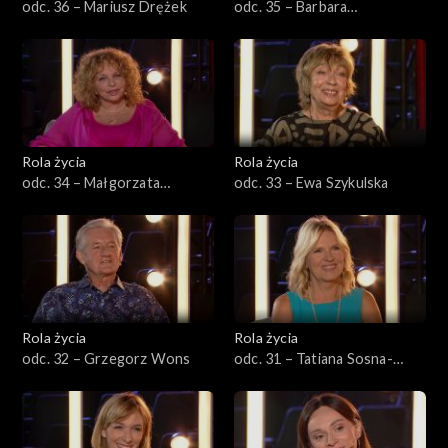
odc. 36 – Mariusz Drężek
odc. 35 – Barbara
Bursztynowicz
Rola życia
Rola życia
odc. 34 – Małgorzata
odc. 33 – Ewa Szykulska
Potocka
Rola życia
Rola życia
odc. 32 – Grzegorz Wons
odc. 31 – Tatiana Sosna-
Sarno