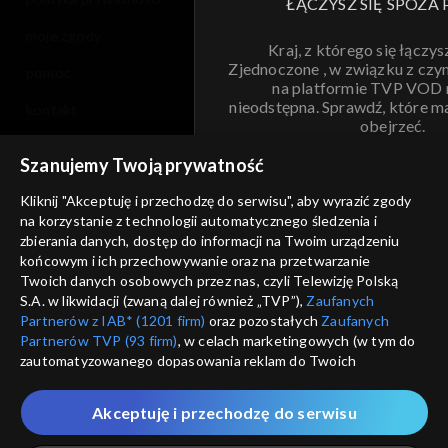
ŁĄCZYSZ SIĘ SPOZA 
moje zgody
Kraj, z którego się łączys
Zjednoczone , w związku z czy
pomoc
na platformie TVP VOD
nieodstępna. Sprawdź, które m
kontakt
obejrzeć.
voucher
Szanujemy Twoją prywatność
Nie pokazuj pon
dostępność
Kliknij "Akceptuję i przechodzę do serwisu", aby wyrazić zgody
informacje o dostawcy usług
na korzystanie z technologii automatycznego śledzenia i
ANULUJ
SP
zbierania danych, dostęp do informacji na Twoim urządzeniu
końcowym i ich przechowywanie oraz na przetwarzanie
Twoich danych osobowych przez nas, czyli Telewizję Polską
S.A. w likwidacji (zwaną dalej również „TVP”),
Zaufanych
Partnerów z IAB* (1201 firm)
oraz pozostałych
Zaufanych
Partnerów TVP (93 firm)
, w celach marketingowych (w tym do
zautomatyzowanego dopasowania reklam do Twoich
zainteresowań i mierzenia ich skuteczności) i pozostałych,
które wskazujemy poniżej, a także zgody na udostępnianie
Akceptuję i przechodzę do serwisu
przez nas identyfikatora PPID do Google.