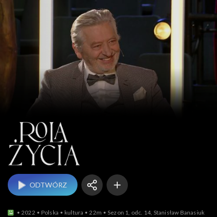
Rola życia
ODTWÓRZ
2022
Polska
kultura
22m
Sezon 1, odc. 14, Stanisław Banasiuk