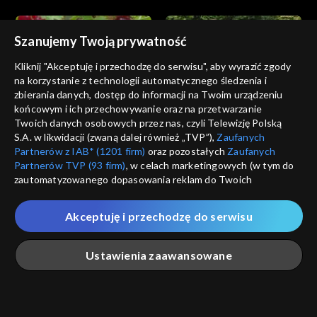
Szanujemy Twoją prywatność
Kliknij "Akceptuję i przechodzę do serwisu", aby wyrazić zgody
na korzystanie z technologii automatycznego śledzenia i
zbierania danych, dostęp do informacji na Twoim urządzeniu
Rok w ogrodzie
Rok w ogrodzie
końcowym i ich przechowywanie oraz na przetwarzanie
21.07.2023
14.07.2023
Twoich danych osobowych przez nas, czyli Telewizję Polską
S.A. w likwidacji (zwaną dalej również „TVP”),
Zaufanych
Partnerów z IAB* (1201 firm)
oraz pozostałych
Zaufanych
Partnerów TVP (93 firm)
, w celach marketingowych (w tym do
zautomatyzowanego dopasowania reklam do Twoich
zainteresowań i mierzenia ich skuteczności) i pozostałych,
które wskazujemy poniżej, a także zgody na udostępnianie
Akceptuję i przechodzę do serwisu
przez nas identyfikatora PPID do Google.
Rok w ogrodzie
Rok w ogrodzie
07.07.2023
30.06.2023
Twoje dane osobowe zbierane podczas odwiedzania przez
Ustawienia zaawansowane
Ciebie naszych
poszczególnych serwisów
zwanych dalej
„Portalem”, w tym informacje zapisywane za pomocą
technologii takich jak: pliki cookie, sygnalizatory WWW lub
innych podobnych technologii umożliwiających świadczenie
Główna
Szukaj
Moja lista
Na żywo
Więcej
dopasowanych i bezpiecznych usług, personalizację treści