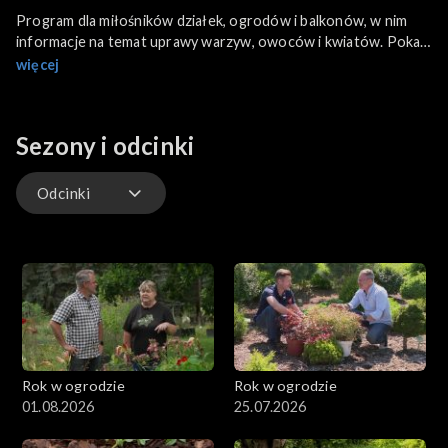
Program dla miłośników działek, ogrodów i balkonów, w nim
informacje na temat uprawy warzyw, owoców i kwiatów. Pokaz
nowych odmian i porady, jak osiągnąć na własnej działce
więcej
większe plony. Najpiękniejsze ogrody i sposoby ich pielęgnacji.
Sezony i odcinki
Odcinki
Odcinki
Extra
Rok w ogrodzie
Rok w ogrodzie
01.08.2026
25.07.2026