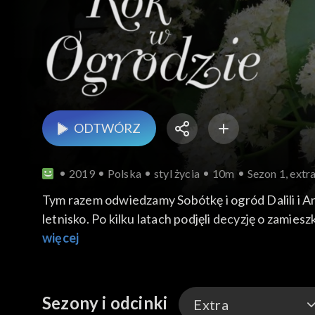
ODTWÓRZ
2019
Polska
styl życia
10m
Sezon 1, extr
Tym razem odwiedzamy Sobótkę i ogród Dalili i And
letnisko. Po kilku latach podjęli decyzję o zamies
więcej
Sezony i odcinki
Extra