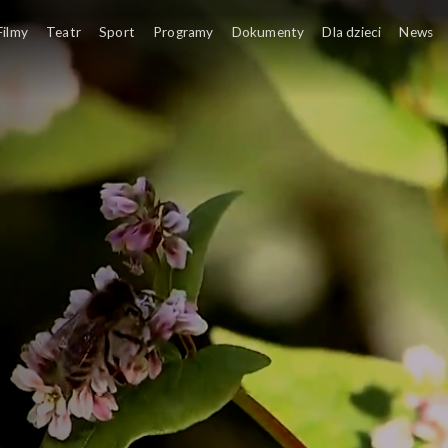
Filmy
Teatr
Sport
Programy
Dokumenty
Dla dzieci
News