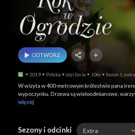
ODTWÓRZ
2019
Polska
styl życia
10m
Sezon 1, extr
W wizyta w 400-metrowym królestwie pana Ireneu
wypoczynku. Drzewa są wieloodmianowe, warzywnik
więcej
Sezony i odcinki
Extra