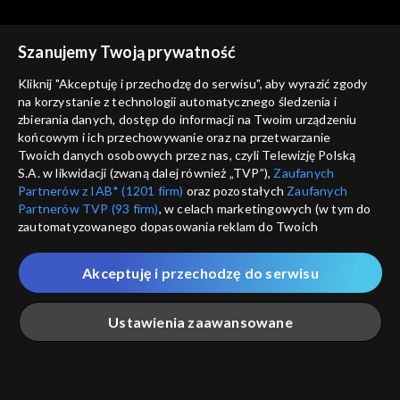
Szanujemy Twoją prywatność
Kliknij "Akceptuję i przechodzę do serwisu", aby wyrazić zgody
na korzystanie z technologii automatycznego śledzenia i
zbierania danych, dostęp do informacji na Twoim urządzeniu
Rok w ogrodzie
Rok w ogrodzie
końcowym i ich przechowywanie oraz na przetwarzanie
29.07.2023
22.07.2023
Twoich danych osobowych przez nas, czyli Telewizję Polską
S.A. w likwidacji (zwaną dalej również „TVP”),
Zaufanych
Partnerów z IAB* (1201 firm)
oraz pozostałych
Zaufanych
Partnerów TVP (93 firm)
, w celach marketingowych (w tym do
zautomatyzowanego dopasowania reklam do Twoich
zainteresowań i mierzenia ich skuteczności) i pozostałych,
które wskazujemy poniżej, a także zgody na udostępnianie
Akceptuję i przechodzę do serwisu
przez nas identyfikatora PPID do Google.
Rok w ogrodzie
Rok w ogrodzie
15.07.2023
08.07.2023
Twoje dane osobowe zbierane podczas odwiedzania przez
Ustawienia zaawansowane
Ciebie naszych
poszczególnych serwisów
zwanych dalej
„Portalem”, w tym informacje zapisywane za pomocą
technologii takich jak: pliki cookie, sygnalizatory WWW lub
innych podobnych technologii umożliwiających świadczenie
Główna
Szukaj
Moja lista
Na żywo
Więcej
dopasowanych i bezpiecznych usług, personalizację treści