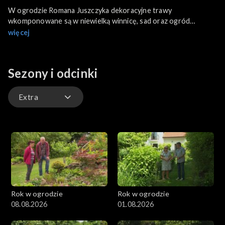
W ogrodzie Romana Juszczyka dekoracyjne trawy
wkomponowane są w niewielką winnicę, sad oraz ogród
warzywny. Wszystkie części prezentują się okazale i dlatego
więcej
zapytamy właściciela, czy trudno pogodzić ze sobą tak różne
specjalności.
Sezony i odcinki
Extra
Odcinki
Extra
Rok w ogrodzie
Rok w ogrodzie
08.08.2026
01.08.2026