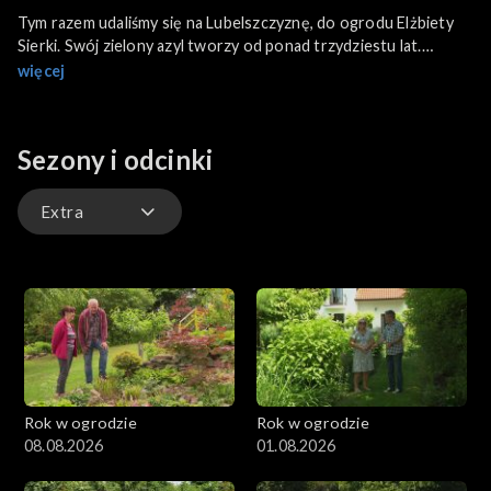
Tym razem udaliśmy się na Lubelszczyznę, do ogrodu Elżbiety
Sierki. Swój zielony azyl tworzy od ponad trzydziestu lat.
Znajdziemy tu fragment typowo francuskiego, strzyżonego
więcej
ogrodu, a także angielskiego – z drzewami i krzewami; są
również włoskie, podwyższone grządki warzywne. Całość
dopełniają pnące, pienne i rabatowe róże oraz kolorowe
Sezony i odcinki
kwitnące byliny i kwiaty jednoroczne m.in. maki i orlaje.
Extra
Odcinki
Extra
Rok w ogrodzie
Rok w ogrodzie
08.08.2026
01.08.2026