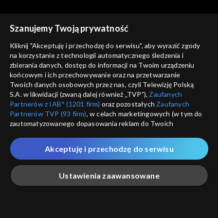
Szanujemy Twoją prywatność
Kliknij "Akceptuję i przechodzę do serwisu", aby wyrazić zgody
na korzystanie z technologii automatycznego śledzenia i
zbierania danych, dostęp do informacji na Twoim urządzeniu
Rok w ogrodzie
Rok w ogrodzie
końcowym i ich przechowywanie oraz na przetwarzanie
29.07.2023
22.07.2023
Twoich danych osobowych przez nas, czyli Telewizję Polską
S.A. w likwidacji (zwaną dalej również „TVP”),
Zaufanych
Partnerów z IAB* (1201 firm)
oraz pozostałych
Zaufanych
Partnerów TVP (93 firm)
, w celach marketingowych (w tym do
zautomatyzowanego dopasowania reklam do Twoich
zainteresowań i mierzenia ich skuteczności) i pozostałych,
które wskazujemy poniżej, a także zgody na udostępnianie
Akceptuję i przechodzę do serwisu
przez nas identyfikatora PPID do Google.
Rok w ogrodzie
Rok w ogrodzie
15.07.2023
08.07.2023
Twoje dane osobowe zbierane podczas odwiedzania przez
Ustawienia zaawansowane
Ciebie naszych
poszczególnych serwisów
zwanych dalej
„Portalem”, w tym informacje zapisywane za pomocą
technologii takich jak: pliki cookie, sygnalizatory WWW lub
innych podobnych technologii umożliwiających świadczenie
Główna
Szukaj
Moja lista
Na żywo
Więcej
dopasowanych i bezpiecznych usług, personalizację treści