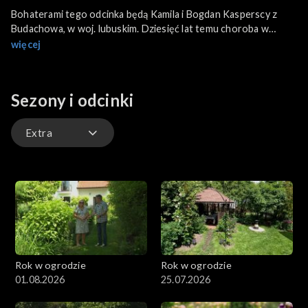
Bohaterami tego odcinka będą Kamila i Bogdan Kasperscy z
Budachowa, w woj. lubuskim. Dziesięć lat temu choroba w
rodzinie zmusiła małżeństwo do radykalnych zmian w życiu.
więcej
Para założyła "Anielskie ogrody", w których wszystkie uprawy
są ekologiczne. O tym, jak powstawało to miejsce, pięknie i z
pasją opowiedzą widzom programu.
Sezony i odcinki
Extra
Odcinki
Extra
Rok w ogrodzie
Rok w ogrodzie
01.08.2026
25.07.2026