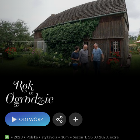
Rok w ogrodzie
ODTWÓRZ
2023
Polska
styl życia
10m
Sezon 1, 18.03.2023, extra