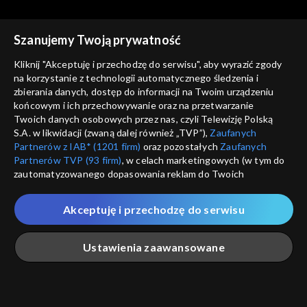
Szanujemy Twoją prywatność
Kliknij "Akceptuję i przechodzę do serwisu", aby wyrazić zgody
na korzystanie z technologii automatycznego śledzenia i
zbierania danych, dostęp do informacji na Twoim urządzeniu
Rok w ogrodzie
Rok w ogrodzie
końcowym i ich przechowywanie oraz na przetwarzanie
22.07.2023
15.07.2023
Twoich danych osobowych przez nas, czyli Telewizję Polską
S.A. w likwidacji (zwaną dalej również „TVP”),
Zaufanych
Partnerów z IAB* (1201 firm)
oraz pozostałych
Zaufanych
Partnerów TVP (93 firm)
, w celach marketingowych (w tym do
zautomatyzowanego dopasowania reklam do Twoich
zainteresowań i mierzenia ich skuteczności) i pozostałych,
które wskazujemy poniżej, a także zgody na udostępnianie
Akceptuję i przechodzę do serwisu
przez nas identyfikatora PPID do Google.
Rok w ogrodzie
Rok w ogrodzie
08.07.2023
01.07.2023
Twoje dane osobowe zbierane podczas odwiedzania przez
Ustawienia zaawansowane
Ciebie naszych
poszczególnych serwisów
zwanych dalej
„Portalem”, w tym informacje zapisywane za pomocą
technologii takich jak: pliki cookie, sygnalizatory WWW lub
innych podobnych technologii umożliwiających świadczenie
Główna
Szukaj
Moja lista
Na żywo
Więcej
dopasowanych i bezpiecznych usług, personalizację treści